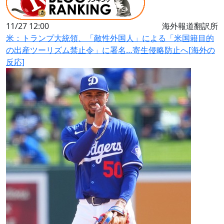
11/27 12:00
海外報道翻訳所
米：トランプ大統領、「敵性外国人」による「米国籍目的
の出産ツーリズム禁止令」に署名…寄生侵略防止へ[海外の
反応]