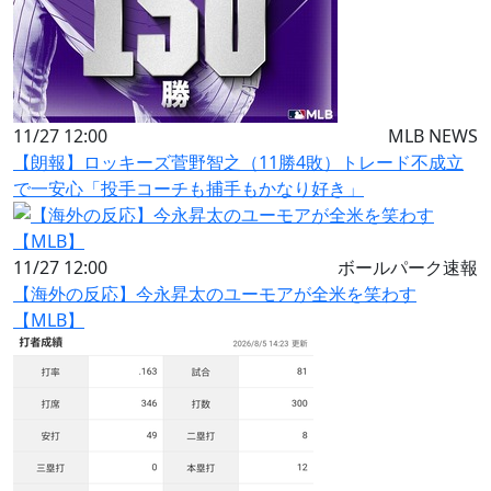
11/27 12:00
MLB NEWS
【朗報】ロッキーズ菅野智之（11勝4敗）トレード不成立
で一安心「投手コーチも捕手もかなり好き」
11/27 12:00
ボールパーク速報
【海外の反応】今永昇太のユーモアが全米を笑わす
【MLB】