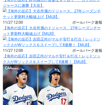
ジャースに連勝【大谷】
11/27 12:00
ボールパーク速報
【海外の反応】大谷所属のドジャース、27年シーズンチケ
ット更新料大幅値上げ【MLB】
11/27 12:00
ボールパーク速報
【海外の反応】吉田正尚がマルチ安打＆打点！レッドソッ
クスがWソックスをスイープして8連勝！【MLB】