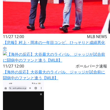
11/27 12:00
MLB NEWS
【悲報】村上・岡本の一年目コンビ、ひっそりと成績悪化
中
11/27 12:00
ボールパーク速報
【海外の反応】大谷最大のライバル、ジャッジが試合前に
闘病中のファンと逢う【MLB】