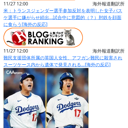
11/27 12:00
海外報道翻訳所
米：トランスジェンダー選手参加反対を表明した女子バス
ケ選手に嫌がらせ続出…試合中に意図的（？）肘鉄を顔面
に食らう[海外の反応]
11/27 12:00
海外報道翻訳所
難民支援団体所属の英国人女性、アフガン難民に殺害され
スーツケース内から遺体で発見される…[海外の反応]