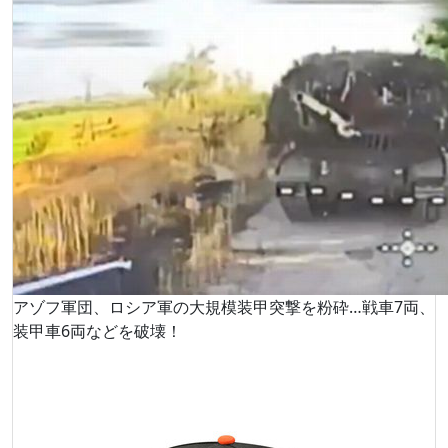
アゾフ軍団、ロシア軍の大規模装甲突撃を粉砕…戦車7両、
装甲車6両などを破壊！