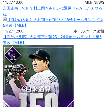
11/27 12:00
MLB NEWS
吉田正尚って何で村上岡本みたいに通用せんかったんやろ
な
11/27 12:00
ボールパーク速報
【海外の反応】大谷翔平が第25・26号ホームランもド軍6
連敗【MLB】