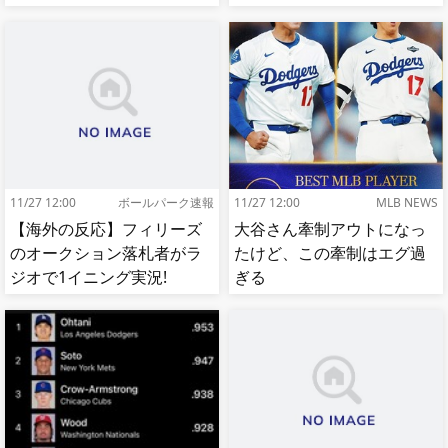
出…試合中に意図的（？）
肘鉄を顔面に食らう[海外の
反応]
11/27 12:00
ボールパーク速報
11/27 12:00
MLB NEWS
【海外の反応】フィリーズ
大谷さん牽制アウトになっ
のオークション落札者がラ
たけど、この牽制はエグ過
ジオで1イニング実況!
ぎる
【MLB】