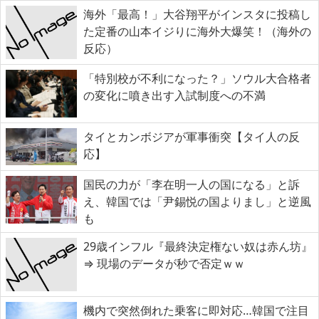
海外「最高！」大谷翔平がインスタに投稿し
た定番の山本イジりに海外大爆笑！（海外の
反応）
「特別校が不利になった？」ソウル大合格者
の変化に噴き出す入試制度への不満
タイとカンボジアが軍事衝突【タイ人の反
応】
国民の力が「李在明一人の国になる」と訴
え、韓国では「尹錫悦の国よりまし」と逆風
も
29歳インフル『最終決定権ない奴は赤ん坊』
⇒ 現場のデータが秒で否定ｗｗ
機内で突然倒れた乗客に即対応…韓国で注目