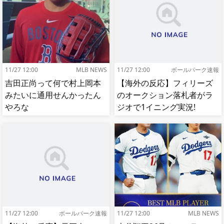
11/27 12:00
MLB NEWS
11/27 12:00
ボールパーク速報
吉田正尚って何で村上岡本
【海外の反応】フィリーズ
みたいに通用せんかったん
のオークション落札者がラ
やろな
ジオで1イニング実況!
【MLB】
11/27 12:00
ボールパーク速報
11/27 12:00
MLB NEWS