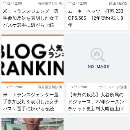
11/27 12:00
海外報道翻訳所
11/27 12:00
MLB NEWS
米：トランスジェンダー選
ムーキーベッツ 打率.233
手参加反対を表明した女子
OPS.685 12年契約 残り8
バスケ選手に嫌がらせ続
年
出…試合中に意図的（？）
肘鉄を顔面に食らう[海外の
反応]
11/27 12:00
海外報道翻訳所
11/27 12:00
ボールパーク速報
米：トランスジェンダー選
【海外の反応】大谷所属の
手参加反対を表明した女子
ドジャース、27年シーズン
バスケ選手に嫌がらせ続
チケット更新料大幅値上げ
出…試合中に意図的（？）
【MLB】
肘鉄を顔面に食らう[海外の
反応]