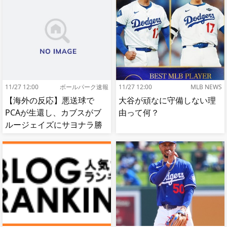
11/27 12:00
ボールパーク速報
11/27 12:00
MLB NEWS
【海外の反応】悪送球で
大谷が頑なに守備しない理
PCAが生還し、カブスがブ
由って何？
ルージェイズにサヨナラ勝
ち【MLB】