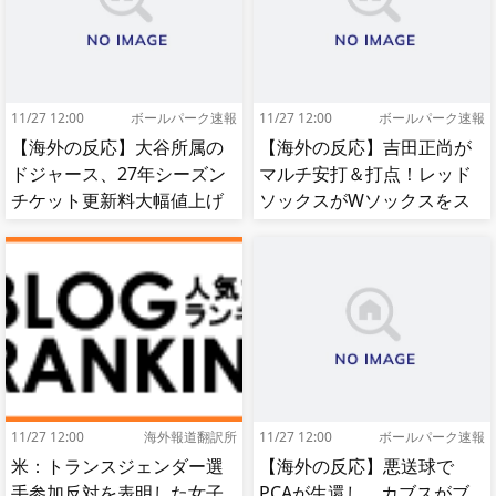
11/27 12:00
ボールパーク速報
11/27 12:00
ボールパーク速報
【海外の反応】大谷所属の
【海外の反応】吉田正尚が
ドジャース、27年シーズン
マルチ安打＆打点！レッド
チケット更新料大幅値上げ
ソックスがWソックスをス
【MLB】
イープして8連勝！【MLB】
11/27 12:00
海外報道翻訳所
11/27 12:00
ボールパーク速報
米：トランスジェンダー選
【海外の反応】悪送球で
手参加反対を表明した女子
PCAが生還し、カブスがブ