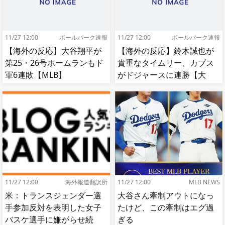
11/27 12:00
ボールパーク速報
11/27 12:00
ボールパーク速報
【海外の反応】大谷翔平が
【海外の反応】鈴木誠也が
第25・26号ホームランもド
貴重なタイムリー、カブス
軍6連敗【MLB】
がドジャースに連勝【大
谷】
11/27 12:00
海外報道翻訳所
11/27 12:00
MLB NEWS
米：トランスジェンダー選
大谷さん牽制アウトになっ
手参加反対を表明した女子
たけど、この牽制はエグ過
バスケ選手に嫌がらせ続
ぎる