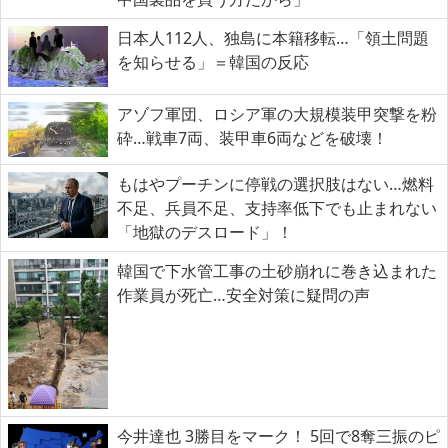
日本人112人、独島に本籍移転…「領土問題
を知らせる」＝韓国の反応
アゾフ軍団、ロシア軍の大規模装甲突撃を粉
砕…戦車7両、装甲車6両などを破壊！
もはやプーチンに停戦の選択肢はない…燃料
不足、兵員不足、支持率低下でも止まれない
「地獄のデスロード」！
韓国で下水管工事の土砂崩れに巻き込まれた
作業員が死亡…安全対策に疑問の声
今井達也 3勝目をマーク！ 5回で8奪三振のピ