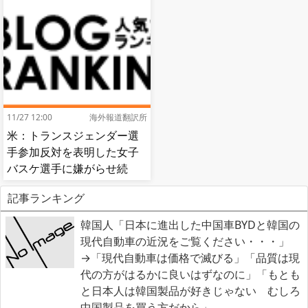
応]
11/27 12:00
海外報道翻訳所
米：トランスジェンダー選
手参加反対を表明した女子
バスケ選手に嫌がらせ続
出…試合中に意図的（？）
記事ランキング
肘鉄を顔面に食らう[海外の
反応]
韓国人「日本に進出した中国車BYDと韓国の
現代自動車の近況をご覧ください・・・」
→「現代自動車は価格で滅びる」「品質は現
代の方がはるかに良いはずなのに」「もとも
と日本人は韓国製品が好きじゃない むしろ
中国製品を買う方だから」