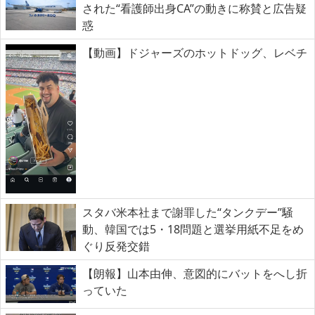
された“看護師出身CA”の動きに称賛と広告疑
惑
【動画】ドジャーズのホットドッグ、レベチ
スタバ米本社まで謝罪した“タンクデー”騒
動、韓国では5・18問題と選挙用紙不足をめ
ぐり反発交錯
【朗報】山本由伸、意図的にバットをへし折
っていた