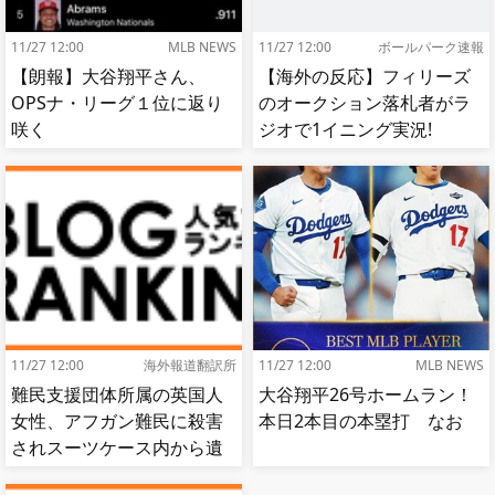
11/27 12:00
MLB NEWS
11/27 12:00
ボールパーク速報
【朗報】大谷翔平さん、
【海外の反応】フィリーズ
OPSナ・リーグ１位に返り
のオークション落札者がラ
咲く
ジオで1イニング実況!
【MLB】
11/27 12:00
海外報道翻訳所
11/27 12:00
MLB NEWS
難民支援団体所属の英国人
大谷翔平26号ホームラン！
女性、アフガン難民に殺害
本日2本目の本塁打 なお
されスーツケース内から遺
体で発見される…[海外の反