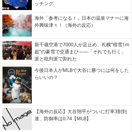
ッチング
海外「参考になる！」日本の温泉マナーに海
外興味津々！（海外の反応）
新千歳空港で7000人が足止め、札幌“積雪1m
超”の豪雪で交通まひ――「それでも行く」
派と批判派で割れた
今後日本人がMLBで大谷に勝つには何をした
らいいの？
【海外の反応】大谷翔平がついに打率3割到
達、防御率は0.74【MLB】