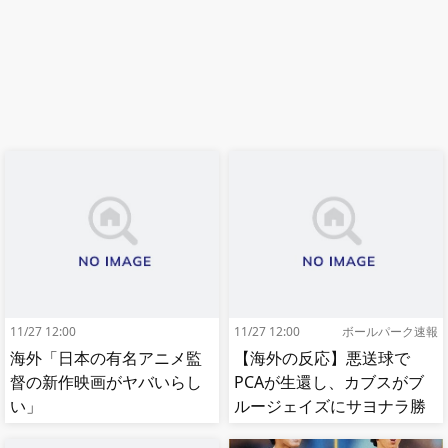
11/27 12:00
11/27 12:00
ボールパーク速報
海外「日本の有名アニメ監
【海外の反応】悪送球で
督の新作映画がヤバいらし
PCAが生還し、カブスがブ
い」
ルージェイズにサヨナラ勝
ち【MLB】