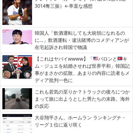
3014奪三振）←率直な感想
韓国人「飲酒運転しても大統領になれるの
に…」飲酒運転・違法賭博のコメディアンが
在宅起訴され韓国で物議
【これはヤバイwwww】「
バロンと
キ
ム・ジュエを結婚させれば世界平和」韓国記
事がまさかの拡散、あまりの内容に読者もメ
ディア批判一色に
これも若気の至りか？トラックの後ろにつか
まって旅に出ようとした男たちの末路。海外
の反応
大谷翔平さん、ホームラン ランキングナ・
リーグ１位に返り咲く