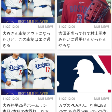
11/27 12:00
MLB NEWS
11/27 12:00
MLB NEWS
大谷さん牽制アウトになっ
吉田正尚って何で村上岡本
たけど、この牽制はエグ過
みたいに通用せんかったん
ぎる
やろな
11/27 12:00
MLB NEWS
11/27 12:00
MLB NEWS
大谷翔平26号ホームラン！
カブスPCAさん、打率.288
本日2本目の本塁打 なお
26本 28盗塁 wRC+156(1位)