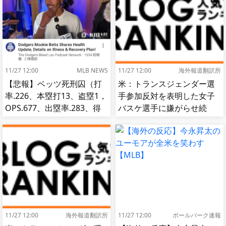
11/27 12:00
MLB NEWS
11/27 12:00
海外報道翻訳所
【悲報】ベッツ死刑囚（打
米：トランスジェンダー選
率.226、本塁打13、盗塁1，
手参加反対を表明した女子
OPS.677、出塁率.283、得
バスケ選手に嫌がらせ続
点圏.195）
出…試合中に意図的（？）
肘鉄を顔面に食らう[海外の
反応]
11/27 12:00
海外報道翻訳所
11/27 12:00
ボールパーク速報