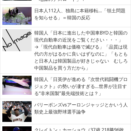
日本人112人、独島に本籍移転…「領土問題
を知らせる」＝韓国の反応
韓国人「日本に進出した中国車BYDと韓国の
現代自動車の近況をご覧ください・・・」
→「現代自動車は価格で滅びる」「品質は現
代の方がはるかに良いはずなのに」「もとも
と日本人は韓国製品が好きじゃない むしろ
中国製品を買う方だから」
韓国人「日英伊が進める『次世代戦闘機プロ
ジェクト』の勢いが凄すぎる…世界が注目す
る“非米国製”最先端技術とは？」
バリーボンズvsアーロンジャッジとかいう人
類史上最強野球選手論争
クレイトン・カーショウ（37歳 218勝96敗