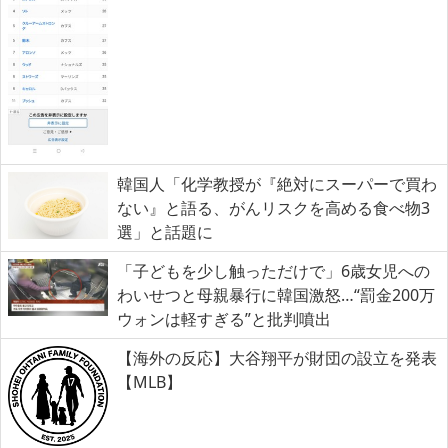
韓国人「化学教授が『絶対にスーパーで買わ
ない』と語る、がんリスクを高める食べ物3
選」と話題に
「子どもを少し触っただけで」6歳女児への
わいせつと母親暴行に韓国激怒…“罰金200万
ウォンは軽すぎる”と批判噴出
【海外の反応】大谷翔平が財団の設立を発表
【MLB】