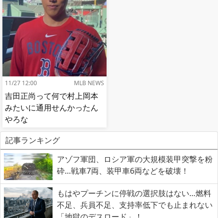
肘鉄を顔面に食らう[海外の
反応]
11/27 12:00
MLB NEWS
吉田正尚って何で村上岡本
みたいに通用せんかったん
やろな
記事ランキング
アゾフ軍団、ロシア軍の大規模装甲突撃を粉
砕…戦車7両、装甲車6両などを破壊！
もはやプーチンに停戦の選択肢はない…燃料
不足、兵員不足、支持率低下でも止まれない
「地獄のデスロード」！