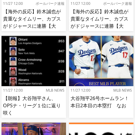
11/27 12:00
ボールパーク速報
11/27 12:00
ボールパーク速報
【海外の反応】鈴木誠也が
【海外の反応】鈴木誠也が
貴重なタイムリー、カブス
貴重なタイムリー、カブス
がドジャースに連勝【大
がドジャースに連勝【大
谷】
谷】
11/27 12:00
MLB NEWS
11/27 12:00
MLB NEWS
【朗報】大谷翔平さん、
大谷翔平26号ホームラン！
OPSナ・リーグ１位に返り
本日2本目の本塁打 なお
咲く