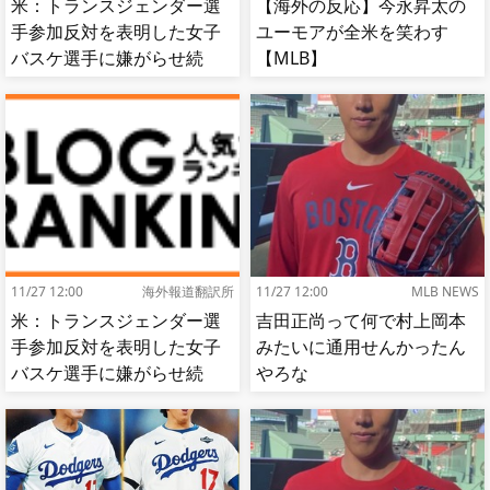
米：トランスジェンダー選
【海外の反応】今永昇太の
手参加反対を表明した女子
ユーモアが全米を笑わす
バスケ選手に嫌がらせ続
【MLB】
出…試合中に意図的（？）
肘鉄を顔面に食らう[海外の
反応]
11/27 12:00
海外報道翻訳所
11/27 12:00
MLB NEWS
米：トランスジェンダー選
吉田正尚って何で村上岡本
手参加反対を表明した女子
みたいに通用せんかったん
バスケ選手に嫌がらせ続
やろな
出…試合中に意図的（？）
肘鉄を顔面に食らう[海外の
反応]