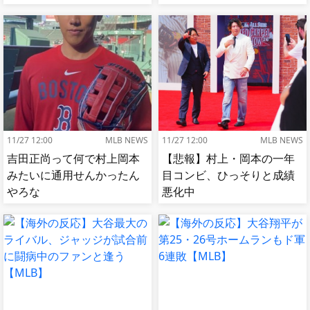
捕手もかなり好き」
11/27 12:00
MLB NEWS
11/27 12:00
MLB NEWS
吉田正尚って何で村上岡本
【悲報】村上・岡本の一年
みたいに通用せんかったん
目コンビ、ひっそりと成績
やろな
悪化中