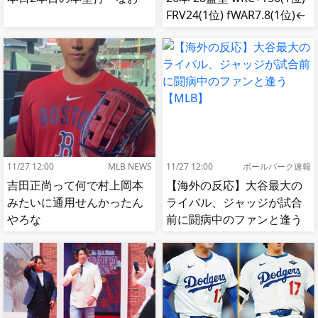
FRV24(1位) fWAR7.8(1位)←
これ
11/27 12:00
MLB NEWS
11/27 12:00
ボールパーク速報
吉田正尚って何で村上岡本
【海外の反応】大谷最大の
みたいに通用せんかったん
ライバル、ジャッジが試合
やろな
前に闘病中のファンと逢う
【MLB】