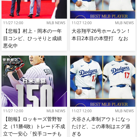
11/27 12:00
MLB NEWS
11/27 12:00
MLB NEWS
【悲報】村上・岡本の一年
大谷翔平26号ホームラン！
目コンビ、ひっそりと成績
本日2本目の本塁打 なお
悪化中
11/27 12:00
MLB NEWS
11/27 12:00
MLB NEWS
【朗報】ロッキーズ菅野智
大谷さん牽制アウトになっ
之（11勝4敗）トレード不成
たけど、この牽制はエグ過
立で一安心「投手コーチも
ぎる