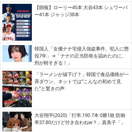
【朗報】ローリー45本 大谷43本 シュワーバ
ー41本 ジャッジ38本
韓国人「女優ナナ宅侵入強盗事件、犯人に懲
役7年」→「ナナの正当防衛を認めたのに、
刑が軽すぎる！」
「ラーメンが値下げ？」韓国で食品価格が一
斉ダウン、ネットでは“こんなの初めて見
た”と驚きの声
大谷翔平(2020)「打率.190 7本 0勝1敗 防御
率37.80だけど付き合わねw？」真美子「」