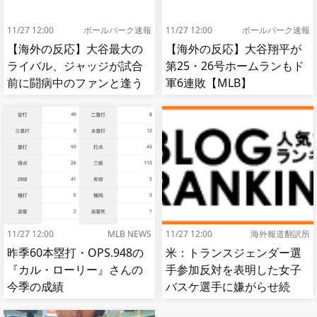
11/27 12:00
ボールパーク速報
11/27 12:00
ボールパーク速報
【海外の反応】大谷最大の
【海外の反応】大谷翔平が
ライバル、ジャッジが試合
第25・26号ホームランもド
前に闘病中のファンと逢う
軍6連敗【MLB】
【MLB】
11/27 12:00
MLB NEWS
11/27 12:00
海外報道翻訳所
昨季60本塁打・OPS.948の
米：トランスジェンダー選
『カル・ローリー』さんの
手参加反対を表明した女子
今季の成績
バスケ選手に嫌がらせ続
出…試合中に意図的（？）