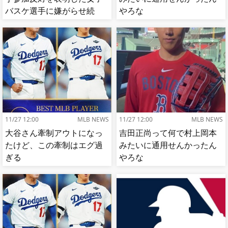
バスケ選手に嫌がらせ続
やろな
出…試合中に意図的（？）
肘鉄を顔面に食らう[海外の
反応]
11/27 12:00
MLB NEWS
11/27 12:00
MLB NEWS
大谷さん牽制アウトになっ
吉田正尚って何で村上岡本
たけど、この牽制はエグ過
みたいに通用せんかったん
ぎる
やろな