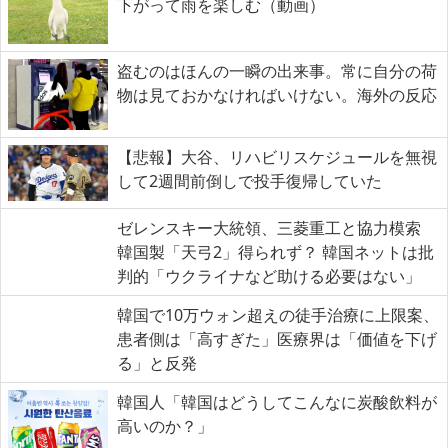
下がって雨を楽しむ（動画）
盗むのはほんの一瞬の出来事。常に自分の荷
物は見ておかなければいけない。海外の反応
【悲報】大谷、リハビリスケジュールを無視
して2週間前倒しで投手復帰していた
ゼレンスキー大統領、三菱重工と協力模索
韓国製「天弓2」得られず？ 韓国ネットは批
判的「ウクライナなど助ける必要はない」
韓国で10万ウォン超えの徒手治療に上限案、
患者側は「高すぎた」医療界は「価値を下げ
る」と反発
韓国人「韓国はどうしてこんなに炭酸飲料が
高いのか？」