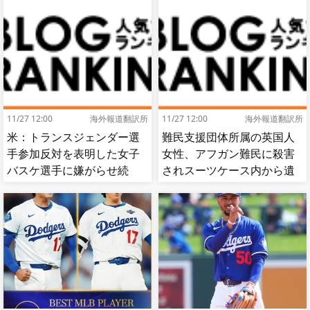
11/27 12:00
海外報道翻訳所
11/27 12:00
海外報道翻訳所
米：トランスジェンダー選
難民支援団体所属の英国人
手参加反対を表明した女子
女性、アフガン難民に殺害
バスケ選手に嫌がらせ続
されスーツケース内から遺
出…試合中に意図的（？）
体で発見される…[海外の反
肘鉄を顔面に食らう[海外の
応]
反応]