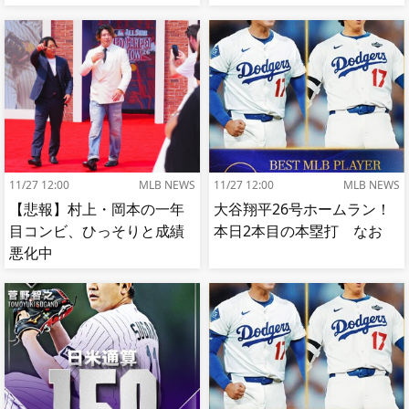
【MLB】
11/27 12:00
MLB NEWS
11/27 12:00
MLB NEWS
【悲報】村上・岡本の一年
大谷翔平26号ホームラン！
目コンビ、ひっそりと成績
本日2本目の本塁打 なお
悪化中