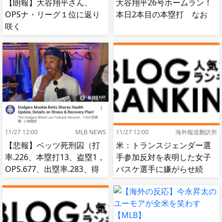
【朗報】大谷翔平さん、
大谷翔平26号ホームラン！
OPSナ・リーグ１位に返り
本日2本目の本塁打 なお
咲く
11/27 12:00
MLB NEWS
11/27 12:00
海外報道翻訳所
【悲報】ベッツ死刑囚（打
米：トランスジェンダー選
率.226、本塁打13、盗塁1，
手参加反対を表明した女子
OPS.677、出塁率.283、得
バスケ選手に嫌がらせ続
点圏.195）
出…試合中に意図的（？）
肘鉄を顔面に食らう[海外の
反応]