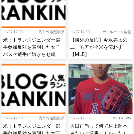
11/27 12:00
海外報道翻訳所
11/27 12:00
ボールパーク速報
米：トランスジェンダー選
【海外の反応】今永昇太の
手参加反対を表明した女子
ユーモアが全米を笑わす
バスケ選手に嫌がらせ続
【MLB】
出…試合中に意図的（？）
肘鉄を顔面に食らう[海外の
反応]
11/27 12:00
海外報道翻訳所
11/27 12:00
MLB NEWS
米：トランスジェンダー選
吉田正尚って何で村上岡本
手参加反対を表明した女子
みたいに通用せんかったん