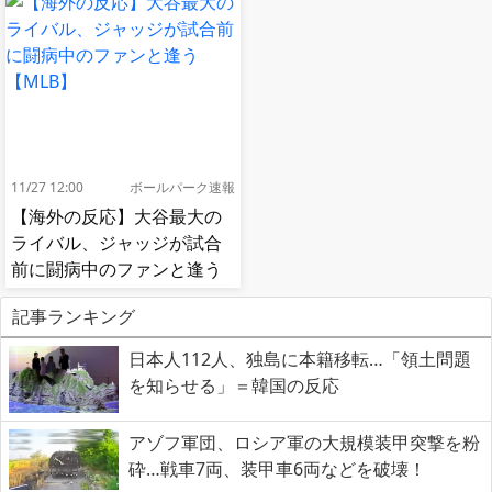
11/27 12:00
ボールパーク速報
【海外の反応】大谷最大の
ライバル、ジャッジが試合
前に闘病中のファンと逢う
【MLB】
記事ランキング
日本人112人、独島に本籍移転…「領土問題
を知らせる」＝韓国の反応
アゾフ軍団、ロシア軍の大規模装甲突撃を粉
砕…戦車7両、装甲車6両などを破壊！