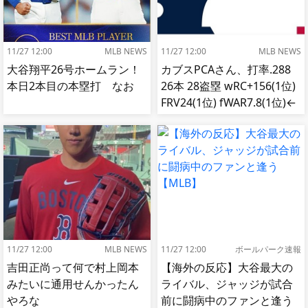
11/27 12:00
MLB NEWS
11/27 12:00
MLB NEWS
大谷翔平26号ホームラン！
カブスPCAさん、打率.288
本日2本目の本塁打 なお
26本 28盗塁 wRC+156(1位)
FRV24(1位) fWAR7.8(1位)←
これ
11/27 12:00
MLB NEWS
11/27 12:00
ボールパーク速報
吉田正尚って何で村上岡本
【海外の反応】大谷最大の
みたいに通用せんかったん
ライバル、ジャッジが試合
やろな
前に闘病中のファンと逢う