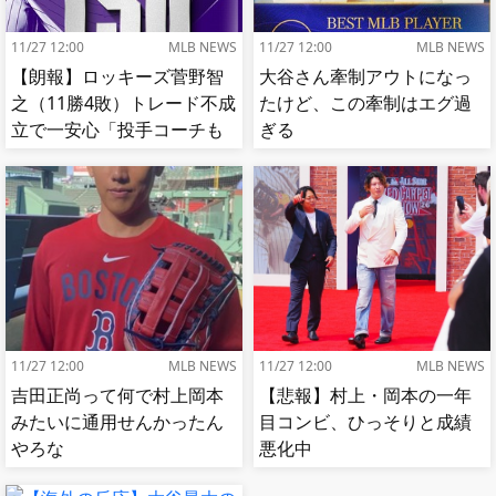
11/27 12:00
MLB NEWS
11/27 12:00
MLB NEWS
【朗報】ロッキーズ菅野智
大谷さん牽制アウトになっ
之（11勝4敗）トレード不成
たけど、この牽制はエグ過
立で一安心「投手コーチも
ぎる
捕手もかなり好き」
11/27 12:00
MLB NEWS
11/27 12:00
MLB NEWS
吉田正尚って何で村上岡本
【悲報】村上・岡本の一年
みたいに通用せんかったん
目コンビ、ひっそりと成績
やろな
悪化中