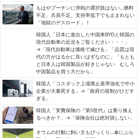
もはやプーチンに停戦の選択肢はない…燃料
不足、兵員不足、支持率低下でも止まれない
「地獄のデスロード」！
韓国人「日本に進出した中国車BYDと韓国の
現代自動車の近況をご覧ください・・・」
→「現代自動車は価格で滅びる」「品質は現
代の方がはるかに良いはずなのに」「もとも
と日本人は韓国製品が好きじゃない むしろ
中国製品を買う方だから」
韓国人「コスダック上場廃止基準強化で中小
企業が大量死する」→「政府の規制がひどす
ぎる」
韓国人「実費保険の『第5世代』は乗り換え
るべきか？」→「保険会社は絶対損しない」
オウムの行動に飼い主もびっくり…傘にぶら