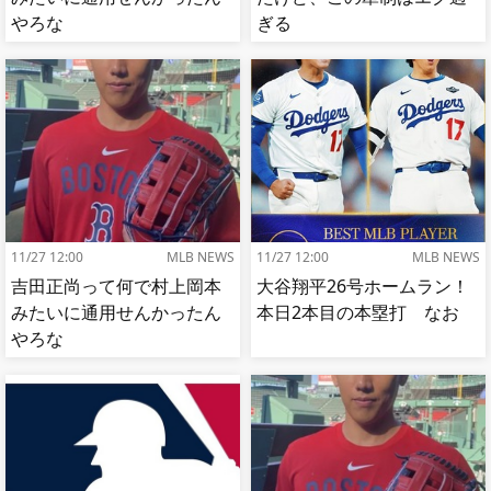
やろな
ぎる
11/27 12:00
MLB NEWS
11/27 12:00
MLB NEWS
吉田正尚って何で村上岡本
大谷翔平26号ホームラン！
みたいに通用せんかったん
本日2本目の本塁打 なお
やろな