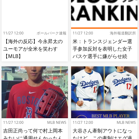
11/27 12:00
ボールパーク速報
11/27 12:00
海外報道翻訳所
【海外の反応】今永昇太の
米：トランスジェンダー選
ユーモアが全米を笑わす
手参加反対を表明した女子
【MLB】
バスケ選手に嫌がらせ続
出…試合中に意図的（？）
肘鉄を顔面に食らう[海外の
反応]
11/27 12:00
MLB NEWS
11/27 12:00
MLB NEWS
吉田正尚って何で村上岡本
大谷さん牽制アウトになっ
みたいに通用せんかったん
たけど、この牽制はエグ過