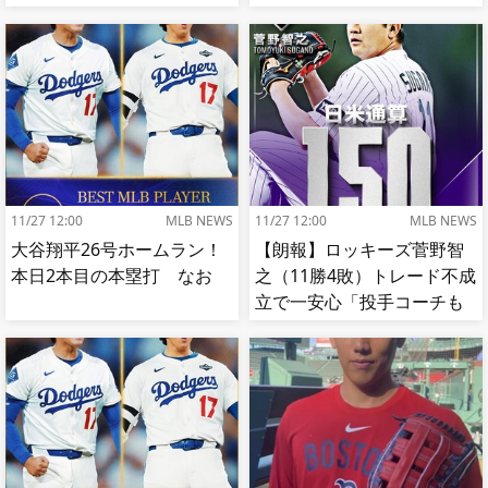
【MLB】
11/27 12:00
MLB NEWS
11/27 12:00
MLB NEWS
大谷翔平26号ホームラン！
【朗報】ロッキーズ菅野智
本日2本目の本塁打 なお
之（11勝4敗）トレード不成
立で一安心「投手コーチも
捕手もかなり好き」