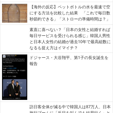
【海外の反応】ペットボトルの水を最速で空
にする方法を比較した結果 「これで毎日数
秒節約できる」「ストローの準備時間は？」
素直に喜べない？「日本の女性と結婚すれば
毎日サービスを受けられる感じ」韓国人男性
と日本人女性の結婚が過去10年で最高組数に
なるも捉え方はイマイチ？
ドジャース・大谷翔平、第1子の長女誕生を
報告
訪日客全体が減る中で韓国人は87万人、日本
旅行ブームに「反日を叫んでも結局行く」と