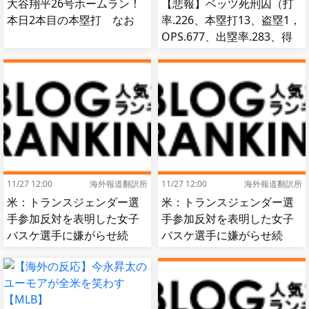
大谷翔平26号ホームラン！
【悲報】ベッツ死刑囚（打
本日2本目の本塁打 なお
率.226、本塁打13、盗塁1，
OPS.677、出塁率.283、得
点圏.195）
11/27 12:00
海外報道翻訳所
11/27 12:00
海外報道翻訳所
米：トランスジェンダー選
米：トランスジェンダー選
手参加反対を表明した女子
手参加反対を表明した女子
バスケ選手に嫌がらせ続
バスケ選手に嫌がらせ続
出…試合中に意図的（？）
出…試合中に意図的（？）
肘鉄を顔面に食らう[海外の
肘鉄を顔面に食らう[海外の
反応]
反応]