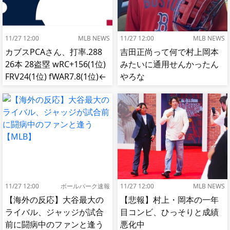
11/27 12:00
MLB NEWS
11/27 12:00
MLB NEWS
カブスPCAさん、打率.288
吉田正尚って何で村上岡本
26本 28盗塁 wRC+156(1位)
みたいに通用せんかったん
FRV24(1位) fWAR7.8(1位)←
やろな
これ
11/27 12:00
ボールパーク速報
11/27 12:00
MLB NEWS
【海外の反応】大谷最大の
【悲報】村上・岡本の一年
ライバル、ジャッジが試合
目コンビ、ひっそりと成績
前に闘病中のファンと逢う
悪化中