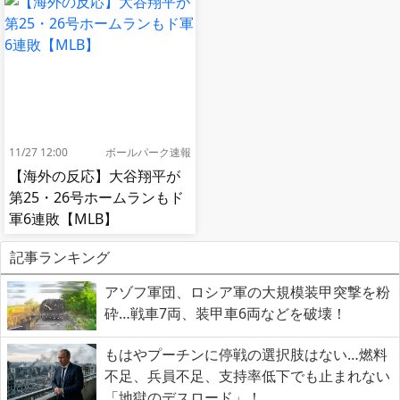
11/27 12:00
ボールパーク速報
【海外の反応】大谷翔平が
第25・26号ホームランもド
軍6連敗【MLB】
記事ランキング
アゾフ軍団、ロシア軍の大規模装甲突撃を粉
砕…戦車7両、装甲車6両などを破壊！
もはやプーチンに停戦の選択肢はない…燃料
不足、兵員不足、支持率低下でも止まれない
「地獄のデスロード」！