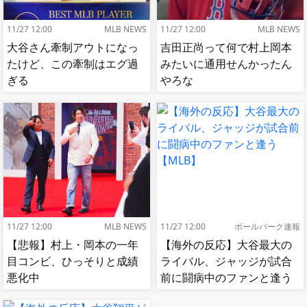
11/27 12:00
MLB NEWS
11/27 12:00
MLB NEWS
大谷さん牽制アウトになっ
吉田正尚って何で村上岡本
たけど、この牽制はエグ過
みたいに通用せんかったん
ぎる
やろな
11/27 12:00
MLB NEWS
11/27 12:00
ボールパーク速報
【悲報】村上・岡本の一年
【海外の反応】大谷最大の
目コンビ、ひっそりと成績
ライバル、ジャッジが試合
悪化中
前に闘病中のファンと逢う
【MLB】