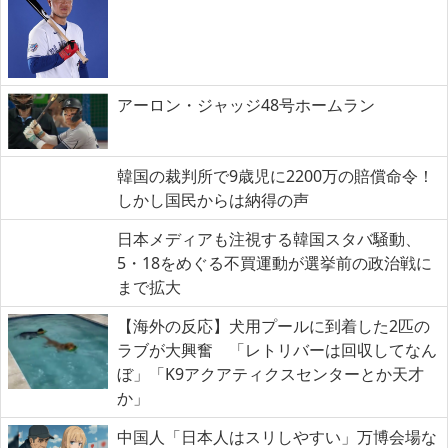
アーロン・ジャッジ48号ホームラン
韓国の裁判所で9歳児に2200万の賠償命令！
しかし国民からは納得の声
日本メディアも注視する韓国スタバ騒動、
5・18をめぐる不買運動が選挙前の政治戦に
まで拡大
【海外の反応】犬用プールに到着した2匹の
ラブが大興奮 「レトリバーは回収してなん
ぼ」「K9アクアティクスセンターとか天才
か」
中国人「日本人はスリしやすい」万博会場な