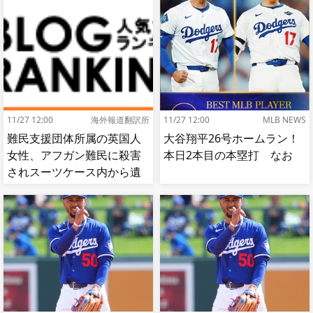
肘鉄を顔面に食らう[海外の
反応]
11/27 12:00
海外報道翻訳所
11/27 12:00
MLB NEWS
難民支援団体所属の英国人
大谷翔平26号ホームラン！
女性、アフガン難民に殺害
本日2本目の本塁打 なお
されスーツケース内から遺
体で発見される…[海外の反
応]