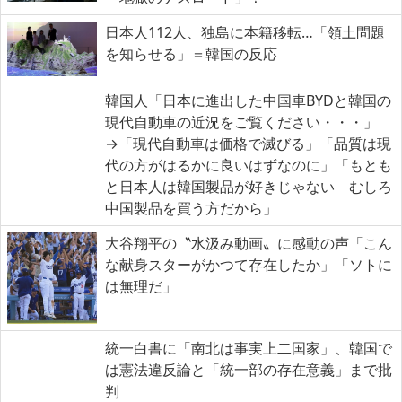
日本人112人、独島に本籍移転…「領土問題
を知らせる」＝韓国の反応
韓国人「日本に進出した中国車BYDと韓国の
現代自動車の近況をご覧ください・・・」
→「現代自動車は価格で滅びる」「品質は現
代の方がはるかに良いはずなのに」「もとも
と日本人は韓国製品が好きじゃない むしろ
中国製品を買う方だから」
大谷翔平の〝水汲み動画〟に感動の声「こん
な献身スターがかつて存在したか」「ソトに
は無理だ」
統一白書に「南北は事実上二国家」、韓国で
は憲法違反論と「統一部の存在意義」まで批
判