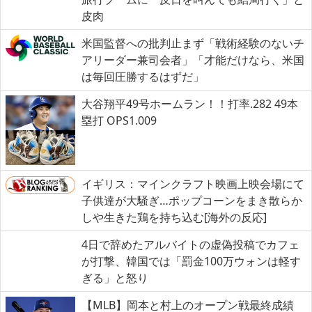
皮肉
米国監督への批判止まず「戦術経験のないチ
アリーダー兼司会者」「才能だけなら、米国
は毎回圧勝するはずだ」
大谷翔平49号ホームラン！！打率.282 49本
塁打 OPS1.009
イギリス：マインクラフト映画上映会場にて
子供達が大騒ぎ…ポップコーンをまき散らか
しや生きた鶏を持ち込む[海外の反応]
4日で辞めたアルバイトの虚偽投稿でカフェ
が打撃、韓国では「罰金100万ウォンは軽す
ぎる」と怒り
【MLB】岡本と村上のオープン戦最終成績