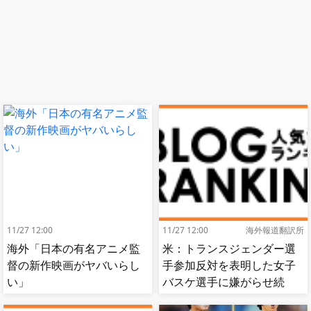
11/27 12:00
11/27 12:00
海外報道翻訳所
海外「日本の有名アニメ監
米：トランスジェンダー選
督の新作映画がヤバいらし
手参加反対を表明した女子
い」
バスケ選手に嫌がらせ続
出…試合中に意図的（？）