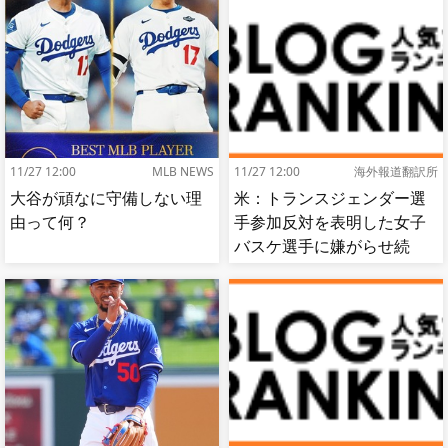
11/27 12:00
MLB NEWS
11/27 12:00
海外報道翻訳所
大谷が頑なに守備しない理
米：トランスジェンダー選
由って何？
手参加反対を表明した女子
バスケ選手に嫌がらせ続
出…試合中に意図的（？）
肘鉄を顔面に食らう[海外の
反応]