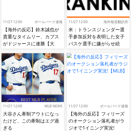
11/27 12:00
ボールパーク速報
11/27 12:00
海外報道翻訳所
【海外の反応】鈴木誠也が
米：トランスジェンダー選
貴重なタイムリー、カブス
手参加反対を表明した女子
がドジャースに連勝【大
バスケ選手に嫌がらせ続
谷】
出…試合中に意図的（？）
肘鉄を顔面に食らう[海外の
反応]
11/27 12:00
MLB NEWS
11/27 12:00
ボールパーク速報
大谷さん牽制アウトになっ
【海外の反応】フィリーズ
たけど、この牽制はエグ過
のオークション落札者がラ
ぎる
ジオで1イニング実況!