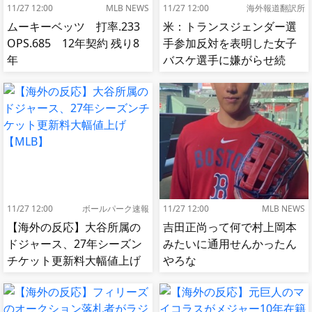
11/27 12:00
MLB NEWS
11/27 12:00
海外報道翻訳所
ムーキーベッツ 打率.233
米：トランスジェンダー選
OPS.685 12年契約 残り8
手参加反対を表明した女子
年
バスケ選手に嫌がらせ続
出…試合中に意図的（？）
肘鉄を顔面に食らう[海外の
反応]
11/27 12:00
ボールパーク速報
11/27 12:00
MLB NEWS
【海外の反応】大谷所属の
吉田正尚って何で村上岡本
ドジャース、27年シーズン
みたいに通用せんかったん
チケット更新料大幅値上げ
やろな
【MLB】