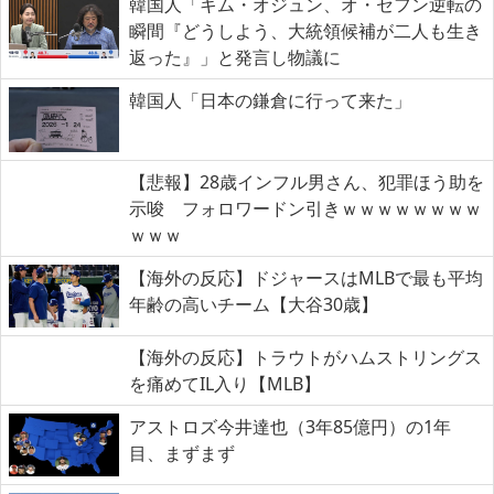
韓国人「キム・オジュン、オ・セフン逆転の
瞬間『どうしよう、大統領候補が二人も生き
返った』」と発言し物議に
韓国人「日本の鎌倉に行って来た」
【悲報】28歳インフル男さん、犯罪ほう助を
示唆 フォロワードン引きｗｗｗｗｗｗｗｗ
ｗｗｗ
【海外の反応】ドジャースはMLBで最も平均
年齢の高いチーム【大谷30歳】
【海外の反応】トラウトがハムストリングス
を痛めてIL入り【MLB】
アストロズ今井達也（3年85億円）の1年
目、まずまず