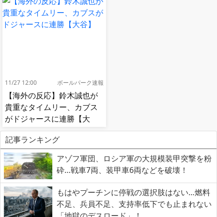
肘鉄を顔面に食らう[海外の
反応]
11/27 12:00
ボールパーク速報
【海外の反応】鈴木誠也が
貴重なタイムリー、カブス
がドジャースに連勝【大
谷】
記事ランキング
アゾフ軍団、ロシア軍の大規模装甲突撃を粉
砕…戦車7両、装甲車6両などを破壊！
もはやプーチンに停戦の選択肢はない…燃料
不足、兵員不足、支持率低下でも止まれない
「地獄のデスロード」！