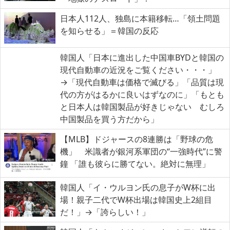
日本人112人、独島に本籍移転…「領土問題
を知らせる」＝韓国の反応
韓国人「日本に進出した中国車BYDと韓国の
現代自動車の近況をご覧ください・・・」
→「現代自動車は価格で滅びる」「品質は現
代の方がはるかに良いはずなのに」「もとも
と日本人は韓国製品が好きじゃない むしろ
中国製品を買う方だから」
【MLB】ドジャースの8連勝は「野球の危
機」 米識者が銀河系軍団の“一強時代”に警
鐘 「誰も彼らに勝てない。絶対に無理」
韓国人「イ・ウルヨン氏の息子がW杯に出
場！親子二代でW杯出場は韓国史上2組目
だ！」→「誇らしい！」