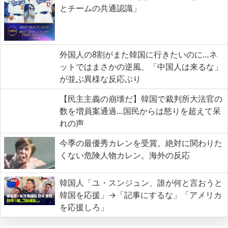
とチームの共通認識」
外国人の8割がまた韓国に行きたいのに…ネ
ットではまさかの逆風、「中国人は来るな」
が並ぶ異様な反応ぶり
【民主主義の崩壊だ】韓国で裁判所大法官の
数を増員案通過…国民からは怒りを超えて呆
れの声
今季の最優秀カレンを受賞。絶対に関わりた
くない危険人物カレン。海外の反応
韓国人「ユ・スンジュン、誰が何と言おうと
韓国を応援」→「記事にするな」「アメリカ
を応援しろ」