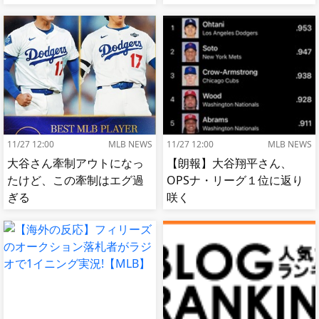
【MLB】
11/27 12:00
MLB NEWS
11/27 12:00
MLB NEWS
大谷さん牽制アウトになっ
【朗報】大谷翔平さん、
たけど、この牽制はエグ過
OPSナ・リーグ１位に返り
ぎる
咲く