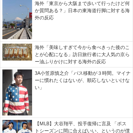
海外「東京から大阪まで歩いて行ったけど何
か質問ある？」日本の東海道行脚に対する海
外の反応
海外「美味しすぎて今から食べきった後のこ
とが心配になる」訪日旅行者に大人気の京ら
ー油ふりかけに対する海外の反応
3A小笠原慎之介「バス移動が３時間。マイナ
ーに慣れたくはないが、順応しないといけな
い」
【MLB】大谷翔平、投手復帰に言及 「ポス
トシーズンに間に合えばいい、というのが僕