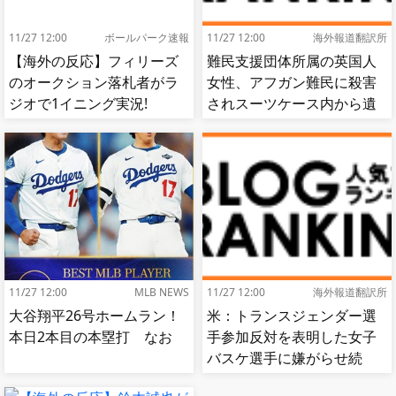
11/27 12:00
ボールパーク速報
11/27 12:00
海外報道翻訳所
【海外の反応】フィリーズ
難民支援団体所属の英国人
のオークション落札者がラ
女性、アフガン難民に殺害
ジオで1イニング実況!
されスーツケース内から遺
【MLB】
体で発見される…[海外の反
応]
11/27 12:00
MLB NEWS
11/27 12:00
海外報道翻訳所
大谷翔平26号ホームラン！
米：トランスジェンダー選
本日2本目の本塁打 なお
手参加反対を表明した女子
バスケ選手に嫌がらせ続
出…試合中に意図的（？）