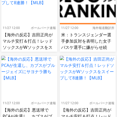
11/27 12:00
ボールパーク速報
11/27 12:00
海外報道翻訳所
【海外の反応】吉田正尚が
米：トランスジェンダー選
マルチ安打＆打点！レッド
手参加反対を表明した女子
ソックスがWソックスをス
バスケ選手に嫌がらせ続
イープして8連勝！【MLB】
出…試合中に意図的（？）
肘鉄を顔面に食らう[海外の
反応]
11/27 12:00
ボールパーク速報
11/27 12:00
ボールパーク速報
【海外の反応】悪送球で
【海外の反応】吉田正尚が
PCAが生還し、カブスがブ
マルチ安打＆打点！レッド