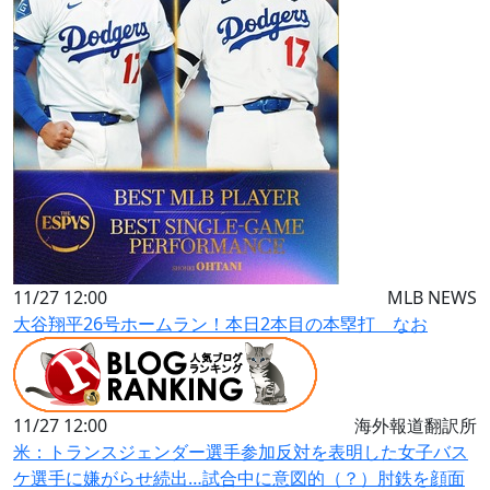
11/27 12:00
MLB NEWS
大谷翔平26号ホームラン！本日2本目の本塁打 なお
11/27 12:00
海外報道翻訳所
米：トランスジェンダー選手参加反対を表明した女子バス
ケ選手に嫌がらせ続出…試合中に意図的（？）肘鉄を顔面