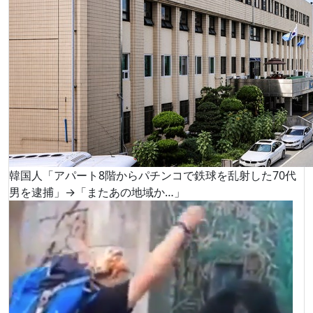
韓国人「アパート8階からパチンコで鉄球を乱射した70代
男を逮捕」→「またあの地域か…」