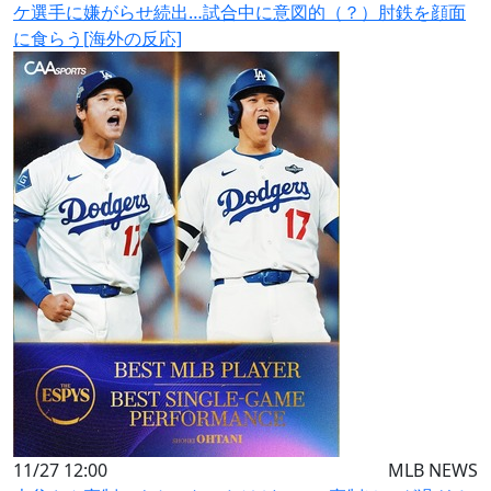
ケ選手に嫌がらせ続出…試合中に意図的（？）肘鉄を顔面
に食らう[海外の反応]
11/27 12:00
MLB NEWS