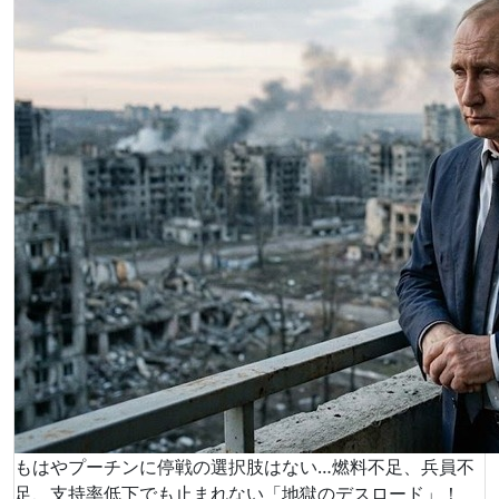
もはやプーチンに停戦の選択肢はない…燃料不足、兵員不
足、支持率低下でも止まれない「地獄のデスロード」！