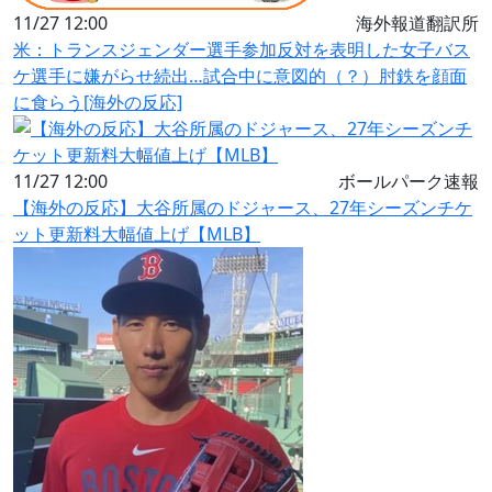
11/27 12:00
海外報道翻訳所
米：トランスジェンダー選手参加反対を表明した女子バス
ケ選手に嫌がらせ続出…試合中に意図的（？）肘鉄を顔面
に食らう[海外の反応]
11/27 12:00
ボールパーク速報
【海外の反応】大谷所属のドジャース、27年シーズンチケ
ット更新料大幅値上げ【MLB】