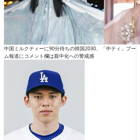
中国ミルクティーに90分待ちの韓国2030、「中ティ」ブー
ム報道にコメント欄は親中化への警戒感