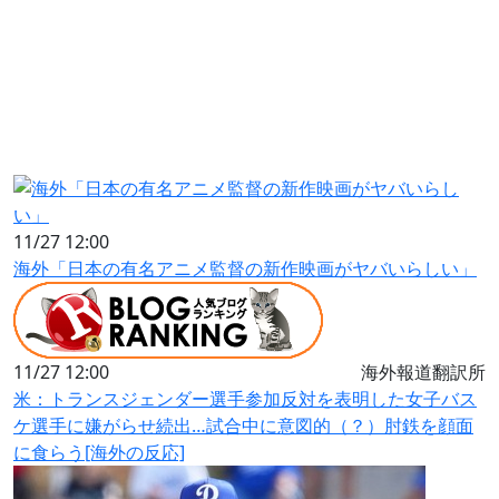
11/27 12:00
海外「日本の有名アニメ監督の新作映画がヤバいらしい」
11/27 12:00
海外報道翻訳所
米：トランスジェンダー選手参加反対を表明した女子バス
ケ選手に嫌がらせ続出…試合中に意図的（？）肘鉄を顔面
に食らう[海外の反応]