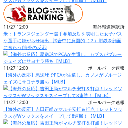
クスがWソックスをスイープして8連勝！【MLB】
11/27 12:00
海外報道翻訳所
米：トランスジェンダー選手参加反対を表明した女子バス
ケ選手に嫌がらせ続出…試合中に意図的（？）肘鉄を顔面
に食らう[海外の反応]
11/27 12:00
ボールパーク速報
【海外の反応】悪送球でPCAが生還し、カブスがブルージ
ェイズにサヨナラ勝ち【MLB】
11/27 12:00
ボールパーク速報
【海外の反応】吉田正尚がマルチ安打＆打点！レッドソッ
クスがWソックスをスイープして8連勝！【MLB】