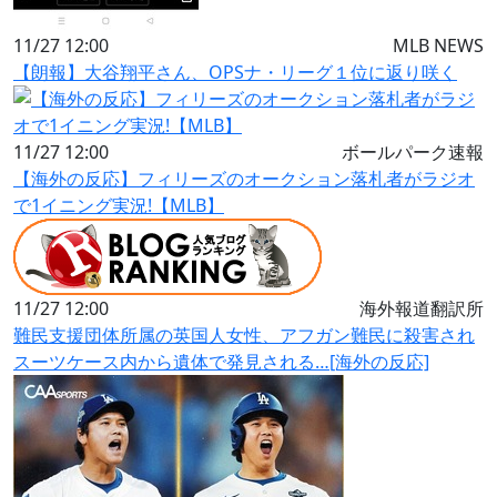
11/27 12:00
MLB NEWS
【朗報】大谷翔平さん、OPSナ・リーグ１位に返り咲く
11/27 12:00
ボールパーク速報
【海外の反応】フィリーズのオークション落札者がラジオ
で1イニング実況!【MLB】
11/27 12:00
海外報道翻訳所
難民支援団体所属の英国人女性、アフガン難民に殺害され
スーツケース内から遺体で発見される…[海外の反応]