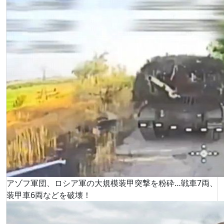
アゾフ軍団、ロシア軍の大規模装甲突撃を粉砕…戦車7両、
装甲車6両などを破壊！