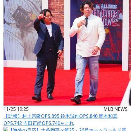
11/25 19:25
MLB NEWS
【悲報】村上宗隆OPS.895 鈴木誠也OPS.840 岡本和真
OPS.742 吉田正尚OPS.740←これ