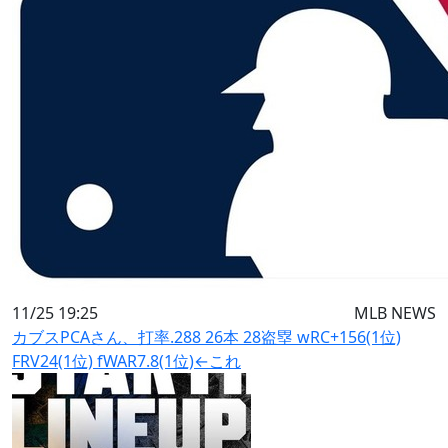
11/25 19:25
MLB NEWS
カブスPCAさん、打率.288 26本 28盗塁 wRC+156(1位)
FRV24(1位) fWAR7.8(1位)←これ