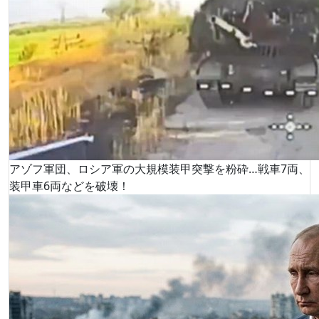
アゾフ軍団、ロシア軍の大規模装甲突撃を粉砕…戦車7両、
装甲車6両などを破壊！