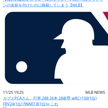
ンの名前を付けたのに移籍してしまう【MLB】
11/25 19:25
MLB NEWS
カブスPCAさん、打率.288 26本 28盗塁 wRC+156(1位)
FRV24(1位) fWAR7.8(1位)←これ