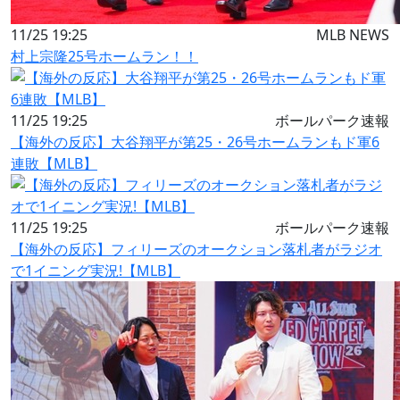
11/25 19:25
MLB NEWS
村上宗隆25号ホームラン！！
11/25 19:25
ボールパーク速報
【海外の反応】大谷翔平が第25・26号ホームランもド軍6
連敗【MLB】
11/25 19:25
ボールパーク速報
【海外の反応】フィリーズのオークション落札者がラジオ
で1イニング実況!【MLB】