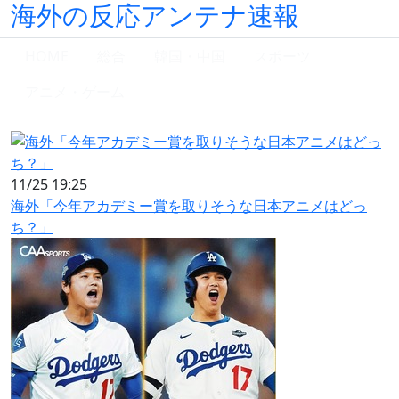
海外の反応アンテナ速報
HOME
総合
韓国・中国
スポーツ
アニメ・ゲーム
11/25 19:25
海外「今年アカデミー賞を取りそうな日本アニメはどっ
ち？」