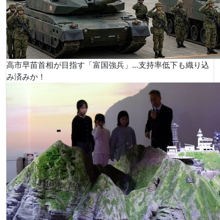
高市早苗首相が目指す「富国強兵」…支持率低下も織り込
み済みか！