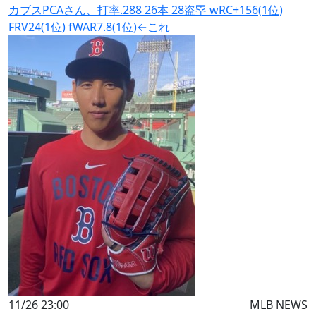
カブスPCAさん、打率.288 26本 28盗塁 wRC+156(1位)
FRV24(1位) fWAR7.8(1位)←これ
11/26 23:00
MLB NEWS