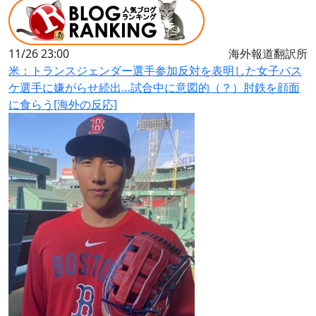
11/26 23:00
海外報道翻訳所
米：トランスジェンダー選手参加反対を表明した女子バス
ケ選手に嫌がらせ続出…試合中に意図的（？）肘鉄を顔面
に食らう[海外の反応]