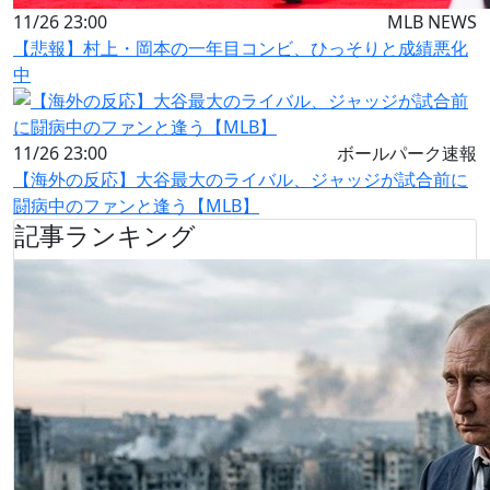
11/26 23:00
MLB NEWS
【悲報】村上・岡本の一年目コンビ、ひっそりと成績悪化
中
11/26 23:00
ボールパーク速報
【海外の反応】大谷最大のライバル、ジャッジが試合前に
闘病中のファンと逢う【MLB】
記事ランキング