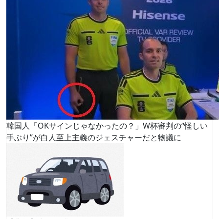
韓国人「OKサインじゃなかったの？」W杯審判の“怪しい
手ぶり”が白人至上主義のジェスチャーだと物議に