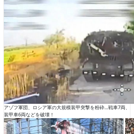
アゾフ軍団、ロシア軍の大規模装甲突撃を粉砕…戦車7両、
装甲車6両などを破壊！