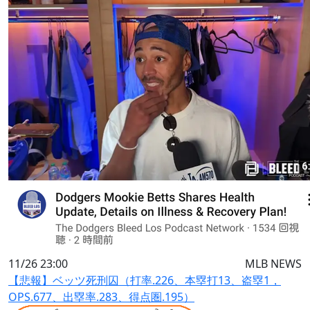
11/26 23:00
MLB NEWS
【悲報】ベッツ死刑囚（打率.226、本塁打13、盗塁1，
OPS.677、出塁率.283、得点圏.195）