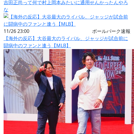
吉田正尚って何で村上岡本みたいに通用せんかったんやろ
な
11/26 23:00
ボールパーク速報
【海外の反応】大谷最大のライバル、ジャッジが試合前に
闘病中のファンと逢う【MLB】