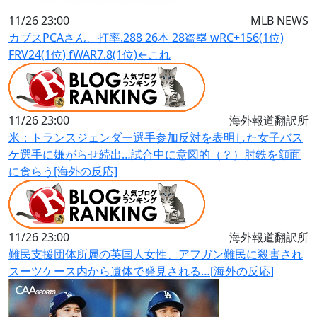
11/26 23:00
MLB NEWS
カブスPCAさん、打率.288 26本 28盗塁 wRC+156(1位)
FRV24(1位) fWAR7.8(1位)←これ
11/26 23:00
海外報道翻訳所
米：トランスジェンダー選手参加反対を表明した女子バス
ケ選手に嫌がらせ続出…試合中に意図的（？）肘鉄を顔面
に食らう[海外の反応]
11/26 23:00
海外報道翻訳所
難民支援団体所属の英国人女性、アフガン難民に殺害され
スーツケース内から遺体で発見される…[海外の反応]