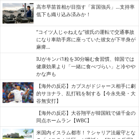
高市早苗首相が目指す「富国強兵」…支持率
低下も織り込み済みか！
“コイツ人じゃねえな”彼氏の運転で交通事故
になり車助手席に座っていた彼女が下半身が
麻痺…
IUがキンパ1粒を30分噛む食習慣、韓国では
健康効果より「一緒に食べづらい」と冷やや
かな声も
【海外の反応】カブスがドジャース相手に劇
的サヨナラ、乱打戦を制する【今永先発・大
谷無安打】
【海外の反応】大谷翔平が韓国戦で値千金の
同点ホームラン【WBC】
米国内イスラム都市！？シャリア法厳守とな