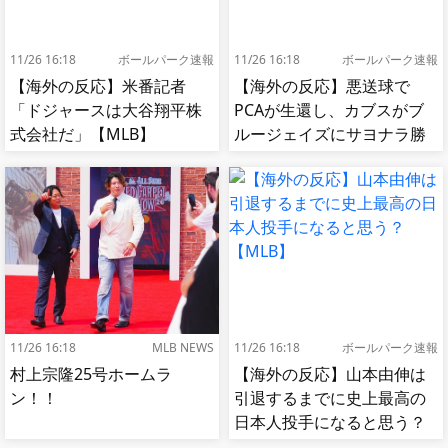
11/26 16:18
ボールパーク速報
11/26 16:18
ボールパーク速報
【海外の反応】米番記者
【海外の反応】悪送球で
「ドジャースは大谷翔平株
PCAが生還し、カブスがブ
式会社だ」【MLB】
ルージェイズにサヨナラ勝
ち【MLB】
11/26 16:18
MLB NEWS
11/26 16:18
ボールパーク速報
村上宗隆25号ホームラ
【海外の反応】山本由伸は
ン！！
引退するまでに史上最高の
日本人投手になると思う？
【MLB】