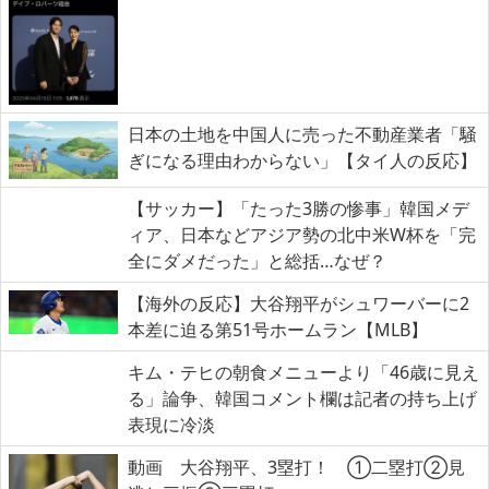
日本の土地を中国人に売った不動産業者「騒
ぎになる理由わからない」【タイ人の反応】
【サッカー】「たった3勝の惨事」韓国メデ
ィア、日本などアジア勢の北中米W杯を「完
全にダメだった」と総括…なぜ？
【海外の反応】大谷翔平がシュワーバーに2
本差に迫る第51号ホームラン【MLB】
キム・テヒの朝食メニューより「46歳に見え
る」論争、韓国コメント欄は記者の持ち上げ
表現に冷淡
動画 大谷翔平、3塁打！ ①二塁打②見