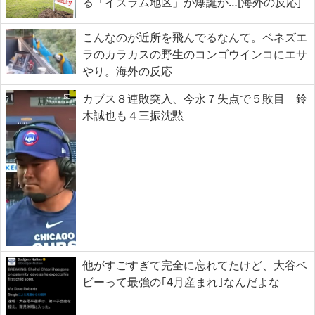
る「イスラム地区」が爆誕か…[海外の反応]
こんなのが近所を飛んでるなんて。ベネズエ
ラのカラカスの野生のコンゴウインコにエサ
やり。海外の反応
カブス８連敗突入、今永７失点で５敗目 鈴
木誠也も４三振沈黙
他がすごすぎて完全に忘れてたけど、大谷ベ
ビーって最強の｢4月産まれ｣なんだよな