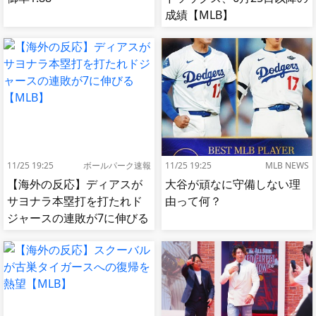
成績【MLB】
11/25 19:25
ボールパーク速報
11/25 19:25
MLB NEWS
【海外の反応】ディアスが
大谷が頑なに守備しない理
サヨナラ本塁打を打たれド
由って何？
ジャースの連敗が7に伸びる
【MLB】