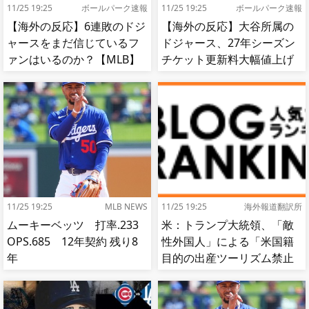
11/25 19:25
ボールパーク速報
11/25 19:25
ボールパーク速報
【海外の反応】6連敗のドジ
【海外の反応】大谷所属の
ャースをまだ信じているフ
ドジャース、27年シーズン
ァンはいるのか？【MLB】
チケット更新料大幅値上げ
【MLB】
11/25 19:25
MLB NEWS
11/25 19:25
海外報道翻訳所
ムーキーベッツ 打率.233
米：トランプ大統領、「敵
OPS.685 12年契約 残り8
性外国人」による「米国籍
年
目的の出産ツーリズム禁止
令」に署名…寄生侵略防止
へ[海外の反応]