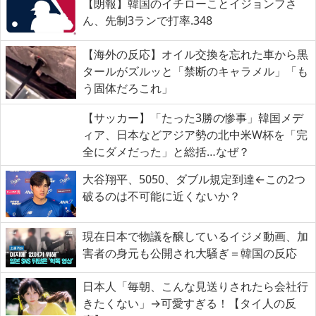
【朗報】韓国のイチローことイジョンフさ
ん、先制3ランで打率.348
【海外の反応】オイル交換を忘れた車から黒
タールがズルッと「禁断のキャラメル」「も
う固体だろこれ」
【サッカー】「たった3勝の惨事」韓国メデ
ィア、日本などアジア勢の北中米W杯を「完
全にダメだった」と総括…なぜ？
大谷翔平、5050、ダブル規定到達←この2つ
破るのは不可能に近くないか？
現在日本で物議を醸しているイジメ動画、加
害者の身元も公開され大騒ぎ＝韓国の反応
日本人「毎朝、こんな見送りされたら会社行
きたくない」→可愛すぎる！【タイ人の反