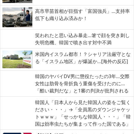
高市早苗首相が目指す「富国強兵」…支持率
低下も織り込み済みか！
笑われたと思い込み暴走…箸で顔を突き刺し
失明危機、韓国で噴き出す対中不満
米国内イスラム都市！？シャリア法厳守とな
る「イスラム地区」が爆誕か…[海外の反応]
韓国のヤバイDV男に懲役たったの3年…交際
女性は肋骨を骨折負う重傷を受けたのに…
「酷い裁判だな」と1審の判決が批判される
韓国人「日本人から見た韓国人の姿をご覧く
ださい・・・」→「全員黒のダウンジャケッ
トｗｗｗ」「せっかちな韓国人・・・」「韓
国は効率虫たちが集まって作った国である」