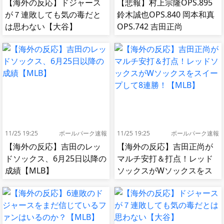
【海外の反応】ドジャース
【悲報】村上宗隆OPS.895
が７連敗しても気の毒だと
鈴木誠也OPS.840 岡本和真
は思わない【大谷】
OPS.742 吉田正尚
OPS.740←これ
11/25 19:25
ボールパーク速報
11/25 19:25
ボールパーク速報
【海外の反応】吉田のレッ
【海外の反応】吉田正尚が
ドソックス、6月25日以降の
マルチ安打＆打点！レッド
成績【MLB】
ソックスがWソックスをス
イープして8連勝！【MLB】