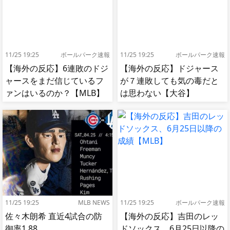
11/25 19:25
ボールパーク速報
11/25 19:25
ボールパーク速報
【海外の反応】6連敗のドジ
【海外の反応】ドジャース
ャースをまだ信じているフ
が７連敗しても気の毒だと
ァンはいるのか？【MLB】
は思わない【大谷】
11/25 19:25
MLB NEWS
11/25 19:25
ボールパーク速報
佐々木朗希 直近4試合の防
【海外の反応】吉田のレッ
御率1.88
ドソックス、6月25日以降の