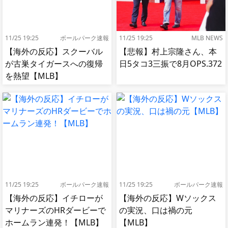
11/25 19:25
ボールパーク速報
11/25 19:25
MLB NEWS
【海外の反応】スクーバル
【悲報】村上宗隆さん、本
が古巣タイガースへの復帰
日5タコ3三振で8月OPS.372
を熱望【MLB】
11/25 19:25
ボールパーク速報
11/25 19:25
ボールパーク速報
【海外の反応】イチローが
【海外の反応】Wソックス
マリナーズのHRダービーで
の実況、口は禍の元
ホームラン連発！【MLB】
【MLB】