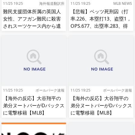
11/25 19:25
海外報道翻訳所
11/25 19:25
MLB NEWS
難民支援団体所属の英国人
【悲報】ベッツ死刑囚（打
女性、アフガン難民に殺害
率.226、本塁打13、盗塁1，
されスーツケース内から遺
OPS.677、出塁率.283、得
体で発見される…[海外の反
点圏.195）
応]
11/25 19:25
ボールパーク速報
11/25 19:25
ボールパーク速報
【海外の反応】大谷翔平の
【海外の反応】大谷翔平の
弟分ヌートバーがDバックス
弟分ヌートバーがDバックス
に電撃移籍【MLB】
に電撃移籍【MLB】