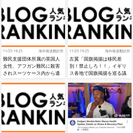
11/25 19:25
海外報道翻訳所
11/25 19:25
海外報道翻訳所
難民支援団体所属の英国人
左翼「国旗掲揚は移民差
女性、アフガン難民に殺害
別！禁止しろ！！」イギリ
されスーツケース内から遺
ス各地で国旗掲揚を巡る議
体で発見される…[海外の反
論が紛糾…対立深まる[海外
応]
の反応]