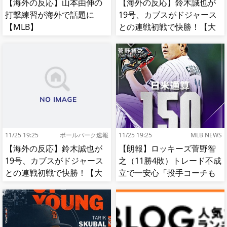
【海外の反応】山本由伸の
【海外の反応】鈴木誠也が
打撃練習が海外で話題に
19号、カブスがドジャース
【MLB】
との連戦初戦で快勝！【大
谷】
11/25 19:25
ボールパーク速報
11/25 19:25
MLB NEWS
【海外の反応】鈴木誠也が
【朗報】ロッキーズ菅野智
19号、カブスがドジャース
之（11勝4敗）トレード不成
との連戦初戦で快勝！【大
立で一安心「投手コーチも
谷】
捕手もかなり好き」