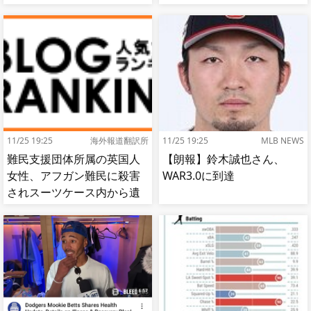
これ
谷】
11/25 19:25
海外報道翻訳所
11/25 19:25
MLB NEWS
難民支援団体所属の英国人
【朗報】鈴木誠也さん、
女性、アフガン難民に殺害
WAR3.0に到達
されスーツケース内から遺
体で発見される…[海外の反
応]