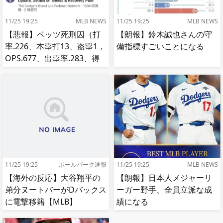
11/25 19:25
MLB NEWS
11/25 19:25
MLB NEWS
【悲報】ベッツ死刑囚（打
【朗報】鈴木誠也さんの守
率.226、本塁打13、盗塁1，
備指標すごいことになる
OPS.677、出塁率.283、得
点圏.195）
11/25 19:25
ボールパーク速報
11/25 19:25
MLB NEWS
【海外の反応】大谷翔平の
【朗報】日本人メジャーリ
弟分ヌートバーがDバックス
ーガー野手、全員立派な成
に電撃移籍【MLB】
績になる