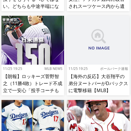
い。どちらも中途半端にな
されスーツケース内から遺
る」
体で発見される…[海外の反
応]
11/25 19:25
MLB NEWS
11/25 19:25
ボールパーク速報
【朗報】ロッキーズ菅野智
【海外の反応】大谷翔平の
之（11勝4敗）トレード不成
弟分ヌートバーがDバックス
立で一安心「投手コーチも
に電撃移籍【MLB】
捕手もかなり好き」