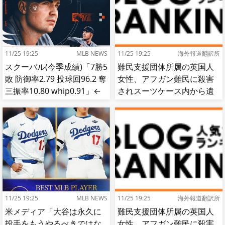
11/25 19:25
MLB NEWS
11/25 19:25
海外報道翻訳所
スクーバル(今季成績)「7勝5
難民支援団体所属の英国人
敗 防御率2.79 投球回96.2 奪
女性、アフガン難民に殺害
三振率10.80 whip0.91」←
されスーツケース内から遺
これ
体で発見される…[海外の反
応]
11/25 19:25
MLB NEWS
11/25 19:25
海外報道翻訳所
米メディア「大谷は永久に
難民支援団体所属の英国人
投手をもうやるべきではな
女性、アフガン難民に殺害