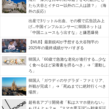
たら大谷とイチロー以外の二人は誰？」（海
外の反応）
出産で3リットル出血、その横で広告読み上
げ…中国インフルエンサーに韓国ネットは
「中国ニュースもう出すな」と嫌悪爆発
【MLB】最新鋭AIが予想する大谷翔平の
2025年の最終成績がヤバすぎる
韓国人「60歳で急激な老化が進行する…少な
く食べるほど栄養素を摂るべき」→「運動し
ろ」
韓国人「ガウディのサグラダ・ファミリア、
外観が完成！」→「死ぬまでに絶対行くべき
場所」
超有名アプリ開発者「私はスマホ使わない」
← ほんとぉ？ｗ “スマホ悪玉説”へ秒速反証