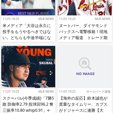
11/25 19:25
MLB NEWS
11/25 19:25
MLB NEWS
米メディア「大谷は永久に
ヌートバー、ダイヤモンド
投手をもうやるべきではな
バックスへ電撃移籍！現地
い。どちらも中途半端にな
メディア報道 トレード期
る」
限最終日
11/25 19:25
MLB NEWS
11/25 19:25
ボールパーク速報
スクーバル(今季成績)「7勝5
【海外の反応】鈴木誠也が
敗 防御率2.79 投球回96.2 奪
貴重なタイムリー、カブス
三振率10.80 whip0.91」←
がドジャースに連勝【大