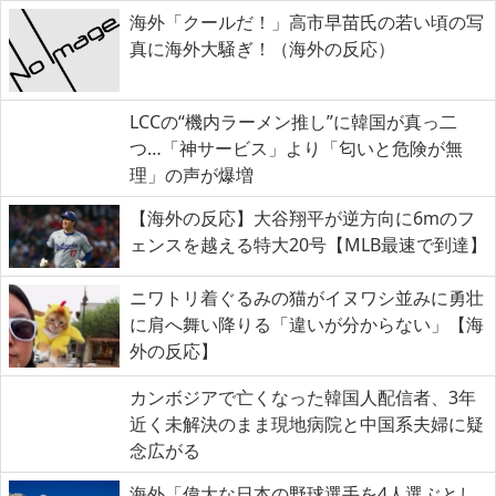
海外「クールだ！」高市早苗氏の若い頃の写
真に海外大騒ぎ！（海外の反応）
LCCの“機内ラーメン推し”に韓国が真っ二
つ…「神サービス」より「匂いと危険が無
理」の声が爆増
【海外の反応】大谷翔平が逆方向に6mのフ
ェンスを越える特大20号【MLB最速で到達】
ニワトリ着ぐるみの猫がイヌワシ並みに勇壮
に肩へ舞い降りる「違いが分からない」【海
外の反応】
カンボジアで亡くなった韓国人配信者、3年
近く未解決のまま現地病院と中国系夫婦に疑
念広がる
海外「偉大な日本の野球選手を4人選ぶとし