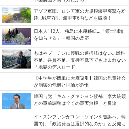
アゾフ軍団、ロシア軍の大規模装甲突撃を粉
砕…戦車7両、装甲車6両などを破壊！
日本人112人、独島に本籍移転…「領土問題
を知らせる」＝韓国の反応
もはやプーチンに停戦の選択肢はない…燃料
不足、兵員不足、支持率低下でも止まれない
「地獄のデスロード」！
【中学生が簡単に大麻吸引】韓国の児童社会
が崩壊の危機と世論が危惧
韓国与党「キム・グァンヨン候補、李大統領
との事前調整は全くの事実無根」と反論
イ・スンファンがユン・ソインを告訴へ、韓
国では「政治発言は選択的なのか」と反発も