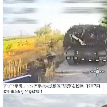
アゾフ軍団、ロシア軍の大規模装甲突撃を粉砕…戦車7両、
装甲車6両などを破壊！