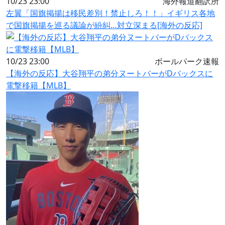
10/23 23:00
海外報道翻訳所
左翼「国旗掲揚は移民差別！禁止しろ！！」イギリス各地
で国旗掲揚を巡る議論が紛糾…対立深まる[海外の反応]
10/23 23:00
ボールパーク速報
【海外の反応】大谷翔平の弟分ヌートバーがDバックスに
電撃移籍【MLB】