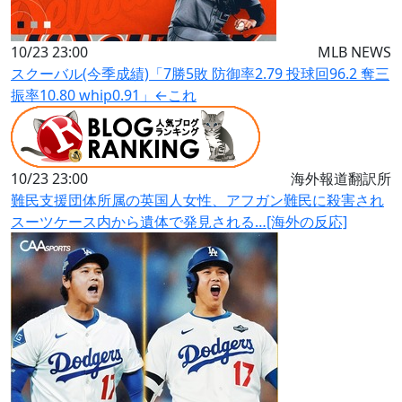
10/23 23:00
MLB NEWS
スクーバル(今季成績)「7勝5敗 防御率2.79 投球回96.2 奪三
振率10.80 whip0.91」←これ
10/23 23:00
海外報道翻訳所
難民支援団体所属の英国人女性、アフガン難民に殺害され
スーツケース内から遺体で発見される…[海外の反応]