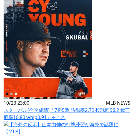
10/23 23:00
MLB NEWS
スクーバル(今季成績)「7勝5敗 防御率2.79 投球回96.2 奪三
振率10.80 whip0.91」←これ