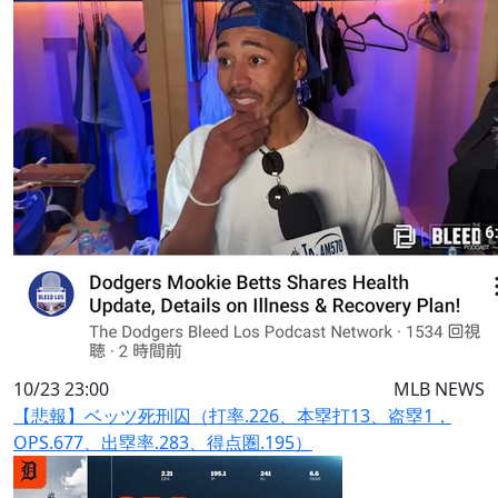
10/23 23:00
MLB NEWS
【悲報】ベッツ死刑囚（打率.226、本塁打13、盗塁1，
OPS.677、出塁率.283、得点圏.195）