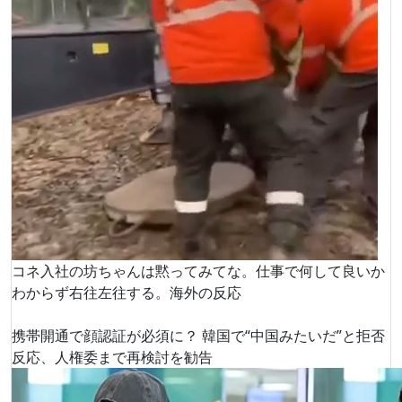
コネ入社の坊ちゃんは黙ってみてな。仕事で何して良いか
わからず右往左往する。海外の反応
携帯開通で顔認証が必須に？ 韓国で“中国みたいだ”と拒否
反応、人権委まで再検討を勧告