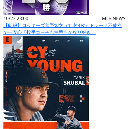
10/23 23:00
MLB NEWS
【朗報】ロッキーズ菅野智之（11勝4敗）トレード不成立
で一安心「投手コーチも捕手もかなり好き」