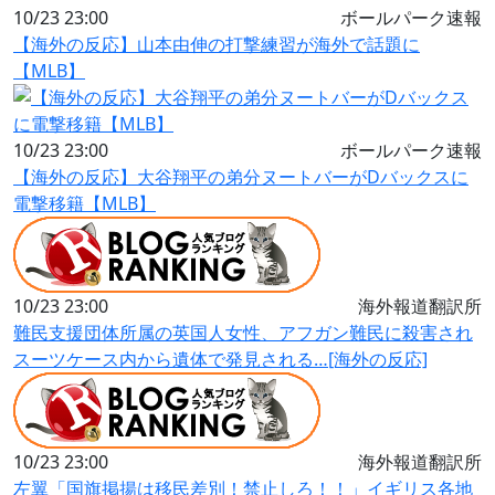
10/23 23:00
ボールパーク速報
【海外の反応】山本由伸の打撃練習が海外で話題に
【MLB】
10/23 23:00
ボールパーク速報
【海外の反応】大谷翔平の弟分ヌートバーがDバックスに
電撃移籍【MLB】
10/23 23:00
海外報道翻訳所
難民支援団体所属の英国人女性、アフガン難民に殺害され
スーツケース内から遺体で発見される…[海外の反応]
10/23 23:00
海外報道翻訳所
左翼「国旗掲揚は移民差別！禁止しろ！！」イギリス各地