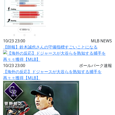
10/23 23:00
MLB NEWS
【朗報】鈴木誠也さんの守備指標すごいことになる
10/23 23:00
ボールパーク速報
【海外の反応】ドジャースが大谷らを熟知する捕手を
再々々獲得【MLB】