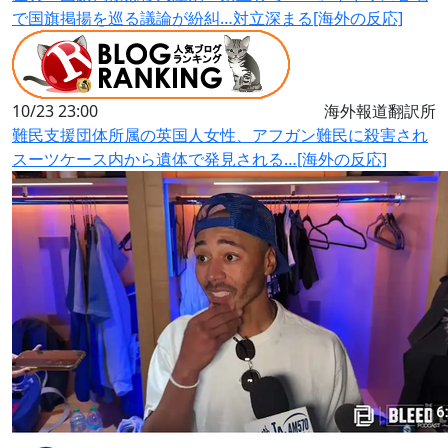
で国旗掲揚を巡る議論が紛糾…対立深まる[海外の反応]
10/23 23:00
海外報道翻訳所
難民支援団体所属の英国人女性、アフガン難民に殺害され
スーツケース内から遺体で発見される…[海外の反応]