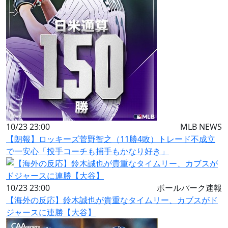
10/23 23:00
MLB NEWS
【朗報】ロッキーズ菅野智之（11勝4敗）トレード不成立
で一安心「投手コーチも捕手もかなり好き」
10/23 23:00
ボールパーク速報
【海外の反応】鈴木誠也が貴重なタイムリー、カブスがド
ジャースに連勝【大谷】