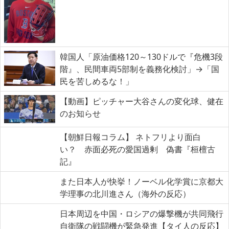
韓国人「原油価格120～130ドルで『危機3段
階』、民間車両5部制を義務化検討」→「国
民を苦しめるな！」
【動画】ピッチャー大谷さんの変化球、健在
のお知らせ
【朝鮮日報コラム】 ネトフリより面白
い？ 赤面必死の愛国過剰 偽書『桓檀古
記』
また日本人が快挙！ノーベル化学賞に京都大
学理事の北川進さん（海外の反応）
日本周辺を中国・ロシアの爆撃機が共同飛行
自衛隊の戦闘機が緊急発進【タイ人の反応】