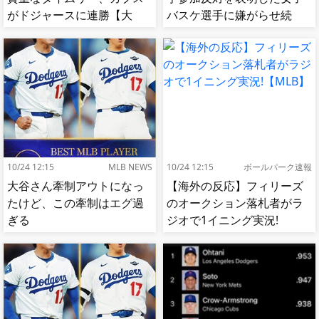
がドジャースに連勝【大
バスケ選手に嫌がらせ続
谷】
出…試合中に意図的（？）
肘鉄を顔面に食らう[海外の
反応]
10/24 12:15
MLB NEWS
10/24 12:15
ボールパーク速報
大谷さん牽制アウトになっ
【海外の反応】フィリーズ
たけど、この牽制はエグ過
のオークション落札者がラ
ぎる
ジオで1イニング実況!
【MLB】