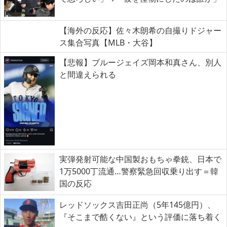
【海外の反応】佐々木朗希の自撮りドジャー
ス集合写真【MLB・大谷】
【悲報】ブルージェイズ岡本和真さん、別人
と間違えられる
実弾発射可能な中国製おもちゃ拳銃、日本で
1万5000丁流通…警察緊急回収乗り出す＝韓
国の反応
レッドソックス吉田正尚（5年145億円）、
『そこまで酷くない』という評価に落ち着く