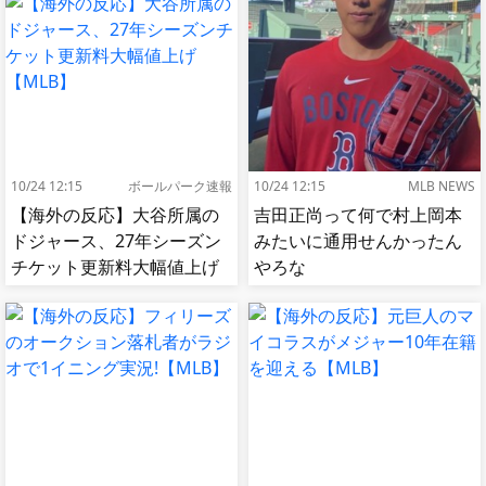
肘鉄を顔面に食らう[海外の
反応]
10/24 12:15
ボールパーク速報
10/24 12:15
MLB NEWS
【海外の反応】大谷所属の
吉田正尚って何で村上岡本
ドジャース、27年シーズン
みたいに通用せんかったん
チケット更新料大幅値上げ
やろな
【MLB】