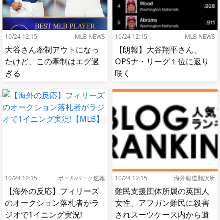
10/24 12:15
MLB NEWS
10/24 12:15
MLB NEWS
大谷さん牽制アウトになっ
【朗報】大谷翔平さん、
たけど、この牽制はエグ過
OPSナ・リーグ１位に返り
ぎる
咲く
10/24 12:15
ボールパーク速報
10/24 12:15
海外報道翻訳所
【海外の反応】フィリーズ
難民支援団体所属の英国人
のオークション落札者がラ
女性、アフガン難民に殺害
ジオで1イニング実況!
されスーツケース内から遺