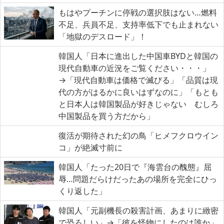
もはやプーチンに停戦の選択肢はない…燃料
不足、兵員不足、支持率低下でも止まれない
「地獄のデスロード」！
韓国人「日本に進出した中国車BYDと韓国の
現代自動車の近況をご覧ください・・・」
→「現代自動車は価格で滅びる」「品質は現
代の方がはるかに良いはずなのに」「もとも
と日本人は韓国製品が好きじゃない むしろ
中国製品を買う方だから」
復活が期待された幻の鳥「ヒメフクロウイン
コ」が絶滅寸前に
韓国人「たった20日で『海雲台の醜態』屈
辱…問題だらけだったあの場所を完全にひっ
くり返した」
韓国人「元副機長の殺害計画、あまりに緻密
で恐ろしい」→「彼を怪物にしたのは誰か」