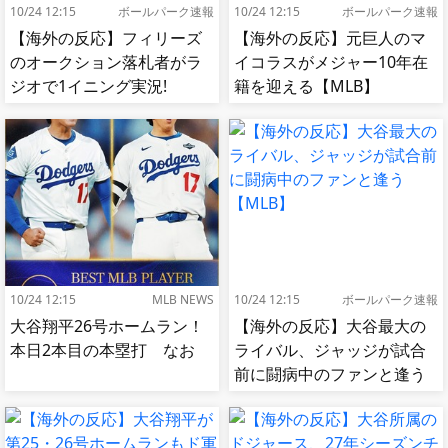
10/24 12:15
ボールパーク速報
10/24 12:15
ボールパーク速報
【海外の反応】フィリーズ
【海外の反応】元巨人のマ
のオークション落札者がラ
イコラスがメジャー10年在
ジオで1イニング実況!
籍を迎える【MLB】
【MLB】
10/24 12:15
MLB NEWS
10/24 12:15
ボールパーク速報
大谷翔平26号ホームラン！
【海外の反応】大谷最大の
本日2本目の本塁打 なお
ライバル、ジャッジが試合
前に闘病中のファンと逢う
【MLB】