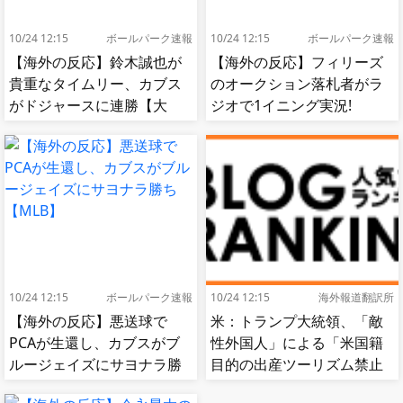
10/24 12:15
ボールパーク速報
10/24 12:15
ボールパーク速報
【海外の反応】鈴木誠也が
【海外の反応】フィリーズ
貴重なタイムリー、カブス
のオークション落札者がラ
がドジャースに連勝【大
ジオで1イニング実況!
谷】
【MLB】
10/24 12:15
ボールパーク速報
10/24 12:15
海外報道翻訳所
【海外の反応】悪送球で
米：トランプ大統領、「敵
PCAが生還し、カブスがブ
性外国人」による「米国籍
ルージェイズにサヨナラ勝
目的の出産ツーリズム禁止
ち【MLB】
令」に署名…寄生侵略防止