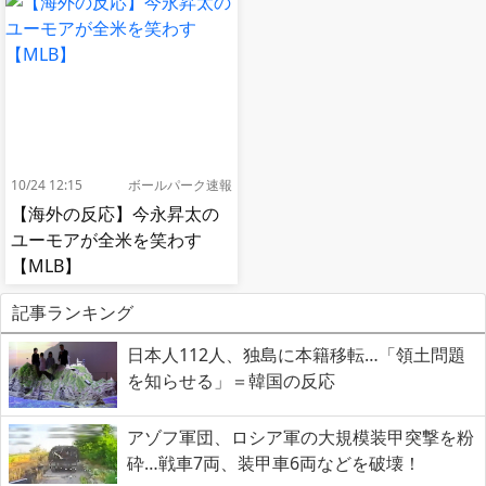
へ[海外の反応]
10/24 12:15
ボールパーク速報
【海外の反応】今永昇太の
ユーモアが全米を笑わす
【MLB】
記事ランキング
日本人112人、独島に本籍移転…「領土問題
を知らせる」＝韓国の反応
アゾフ軍団、ロシア軍の大規模装甲突撃を粉
砕…戦車7両、装甲車6両などを破壊！