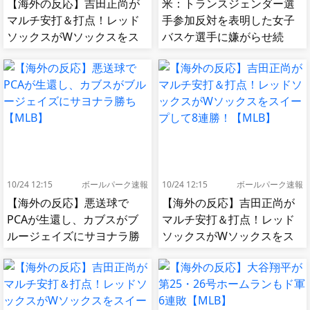
【海外の反応】吉田正尚が
米：トランスジェンダー選
マルチ安打＆打点！レッド
手参加反対を表明した女子
ソックスがWソックスをス
バスケ選手に嫌がらせ続
イープして8連勝！【MLB】
出…試合中に意図的（？）
肘鉄を顔面に食らう[海外の
反応]
10/24 12:15
ボールパーク速報
10/24 12:15
ボールパーク速報
【海外の反応】悪送球で
【海外の反応】吉田正尚が
PCAが生還し、カブスがブ
マルチ安打＆打点！レッド
ルージェイズにサヨナラ勝
ソックスがWソックスをス
ち【MLB】
イープして8連勝！【MLB】