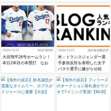
【MLB】
体で発見される…[海外の反
応]
10/24 12:15
MLB NEWS
10/24 12:15
海外報道翻訳所
大谷翔平26号ホームラン！
米：トランスジェンダー選
本日2本目の本塁打 なお
手参加反対を表明した女子
バスケ選手に嫌がらせ続
出…試合中に意図的（？）
肘鉄を顔面に食らう[海外の
反応]