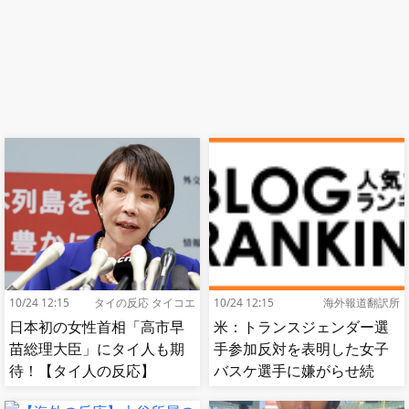
10/24 12:15
タイの反応 タイコエ
10/24 12:15
海外報道翻訳所
日本初の女性首相「高市早
米：トランスジェンダー選
苗総理大臣」にタイ人も期
手参加反対を表明した女子
待！【タイ人の反応】
バスケ選手に嫌がらせ続
出…試合中に意図的（？）