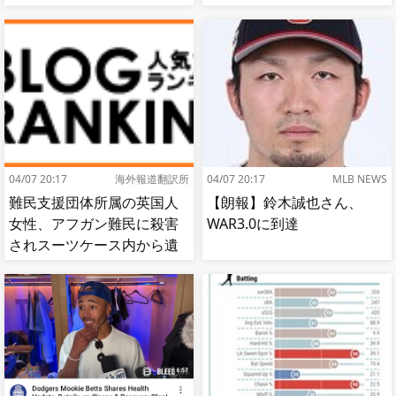
これ
谷】
04/07 20:17
海外報道翻訳所
04/07 20:17
MLB NEWS
難民支援団体所属の英国人
【朗報】鈴木誠也さん、
女性、アフガン難民に殺害
WAR3.0に到達
されスーツケース内から遺
体で発見される…[海外の反
応]