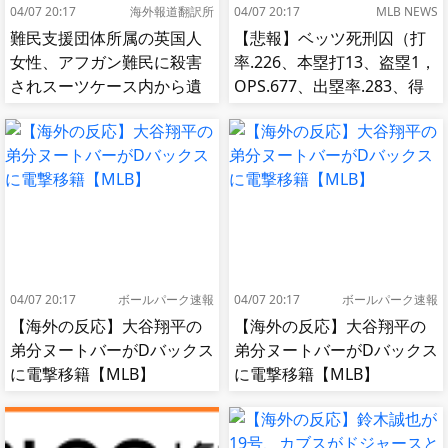
04/07 20:17
海外報道翻訳所
04/07 20:17
MLB NEWS
難民支援団体所属の英国人
【悲報】ベッツ死刑囚（打
女性、アフガン難民に殺害
率.226、本塁打13、盗塁1，
されスーツケース内から遺
OPS.677、出塁率.283、得
体で発見される…[海外の反
点圏.195）
応]
04/07 20:17
ボールパーク速報
04/07 20:17
ボールパーク速報
【海外の反応】大谷翔平の
【海外の反応】大谷翔平の
弟分ヌートバーがDバックス
弟分ヌートバーがDバックス
に電撃移籍【MLB】
に電撃移籍【MLB】