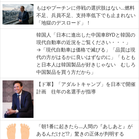
もはやプーチンに停戦の選択肢はない…燃料
不足、兵員不足、支持率低下でも止まれない
「地獄のデスロード」！
韓国人「日本に進出した中国車BYDと韓国の
現代自動車の近況をご覧ください・・・」
→「現代自動車は価格で滅びる」「品質は現
代の方がはるかに良いはずなのに」「もとも
と日本人は韓国製品が好きじゃない むしろ
中国製品を買う方だから」
【ド軍】「アダルトキャンプ」を日本で開催
計画 往年の名選手が指導
「朝1番に起きたら…人間の『あしあと』が
あるんだけど!?」驚きの正体が判明する