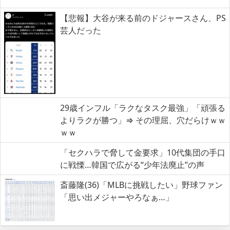
【悲報】大谷が来る前のドジャースさん、PS
芸人だった
29歳インフル「ラクなタスク最強」「頑張る
よりラクが勝つ」⇒ その理屈、穴だらけｗｗ
ｗｗ
「セクハラで脅して金要求」10代集団の手口
に戦慄…韓国で広がる“少年法廃止”の声
斎藤隆(36)「MLBに挑戦したい」野球ファン
「思い出メジャーやろなぁ…」