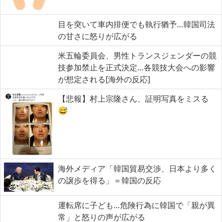
目を突いて車内排便でも執行猶予…韓国司法
の甘さに怒りが広がる
米五輪委員会、男性トランスジェンダーの競
技参加禁止を正式決定…各競技大会への影響
が想定される[海外の反応]
【悲報】村上宗隆さん、証明写真をミスる
😅
海外メディア「韓国貿易交渉、日本より多く
の譲歩を得る」＝韓国の反応
運転席に子ども…危険行為に韓国で「親が異
常」と怒りの声が広がる