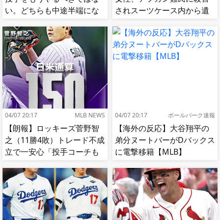
い。どちらも中途半端にな
されスーツケース内から遺
る」
体で発見される…[海外の反
応]
04/07 20:17
MLB NEWS
04/07 20:17
ボールパーク速報
【朗報】ロッキーズ菅野智
【海外の反応】大谷翔平の
之（11勝4敗）トレード不成
弟分ヌートバーがDバックス
立で一安心「投手コーチも
に電撃移籍【MLB】
捕手もかなり好き」