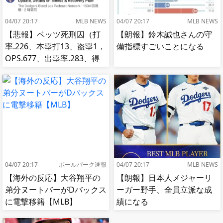
04/07 20:17
MLB NEWS
04/07 20:17
MLB NEWS
【悲報】ベッツ死刑囚（打
【朗報】鈴木誠也さんの守
率.226、本塁打13、盗塁1，
備指標すごいことになる
OPS.677、出塁率.283、得
点圏.195）
04/07 20:17
ボールパーク速報
04/07 20:17
MLB NEWS
【海外の反応】大谷翔平の
【朗報】日本人メジャーリ
弟分ヌートバーがDバックス
ーガー野手、全員立派な成
に電撃移籍【MLB】
績になる