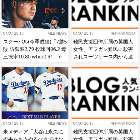
04/07 20:17
MLB NEWS
04/07 20:17
海外報道翻訳所
スクーバル(今季成績)「7勝5
難民支援団体所属の英国人
敗 防御率2.79 投球回96.2 奪
女性、アフガン難民に殺害
三振率10.80 whip0.91」←
されスーツケース内から遺
これ
体で発見される…[海外の反
応]
04/07 20:17
MLB NEWS
04/07 20:17
海外報道翻訳所
米メディア「大谷は永久に
難民支援団体所属の英国人
投手をもうやるべきではな
女性、アフガン難民に殺害