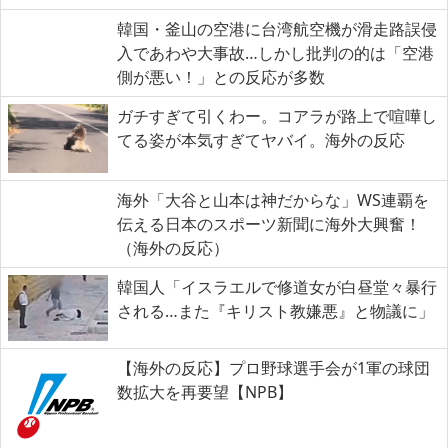
韓国・釜山の空港に台湾航空機が滑走路誤侵
入であわや大事故…しかし批判の的は「空港
側が悪い！」との反応が多数
ガチすぎて引くわー。コアラが路上で喧嘩し
てる姿が本気すぎてヤバイ。海外の反応
海外「大谷と山本は神だからな」WS連覇を
伝える日本のスポーツ新聞に海外大興奮！
（海外の反応）
韓国人「イスラエルで修道女が白昼堂々暴行
される…また『キリスト教嫌悪』と物議に」
【海外の反応】プロ野球選手会が1軍の球団
数拡大を再要望【NPB】