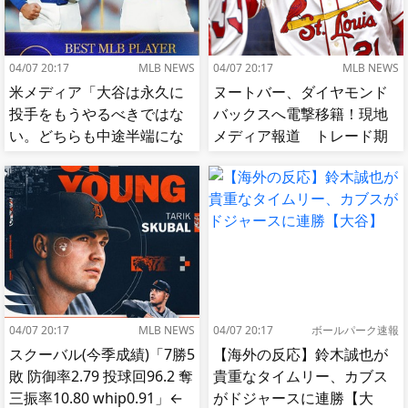
04/07 20:17
MLB NEWS
04/07 20:17
MLB NEWS
米メディア「大谷は永久に
ヌートバー、ダイヤモンド
投手をもうやるべきではな
バックスへ電撃移籍！現地
い。どちらも中途半端にな
メディア報道 トレード期
る」
限最終日
04/07 20:17
MLB NEWS
04/07 20:17
ボールパーク速報
スクーバル(今季成績)「7勝5
【海外の反応】鈴木誠也が
敗 防御率2.79 投球回96.2 奪
貴重なタイムリー、カブス
三振率10.80 whip0.91」←
がドジャースに連勝【大