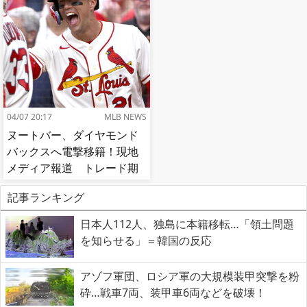
04/07 20:17
MLB NEWS
ヌートバー、ダイヤモンド
バックスへ電撃移籍！現地
メディア報道 トレード期
限最終日
記事ランキング
日本人112人、独島に本籍移転…「領土問題
を知らせる」＝韓国の反応
アゾフ軍団、ロシア軍の大規模装甲突撃を粉
砕…戦車7両、装甲車6両などを破壊！