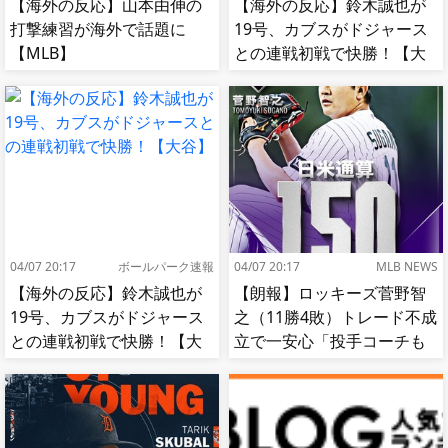
【海外の反応】山本由伸の
【海外の反応】鈴木誠也が
打撃練習が海外で話題に
19号、カブスがドジャース
【MLB】
との連戦初戦で快勝！【大
谷】
04/07 20:17
ボールパーク速報
04/07 20:17
MLB NEWS
【海外の反応】鈴木誠也が
【朗報】ロッキーズ菅野智
19号、カブスがドジャース
之（11勝4敗）トレード不成
との連戦初戦で快勝！【大
立で一安心「投手コーチも
谷】
捕手もかなり好き」