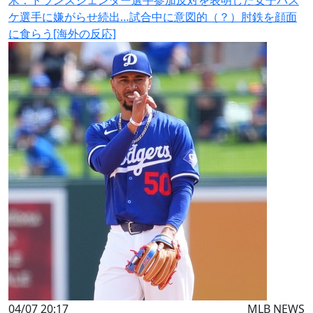
米：トランスジェンダー選手参加反対を表明した女子バス
ケ選手に嫌がらせ続出…試合中に意図的（？）肘鉄を顔面
に食らう[海外の反応]
04/07 20:17
MLB NEWS