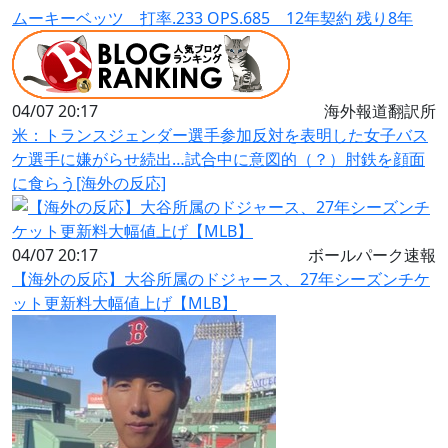
ムーキーベッツ 打率.233 OPS.685 12年契約 残り8年
04/07 20:17
海外報道翻訳所
米：トランスジェンダー選手参加反対を表明した女子バス
ケ選手に嫌がらせ続出…試合中に意図的（？）肘鉄を顔面
に食らう[海外の反応]
04/07 20:17
ボールパーク速報
【海外の反応】大谷所属のドジャース、27年シーズンチケ
ット更新料大幅値上げ【MLB】