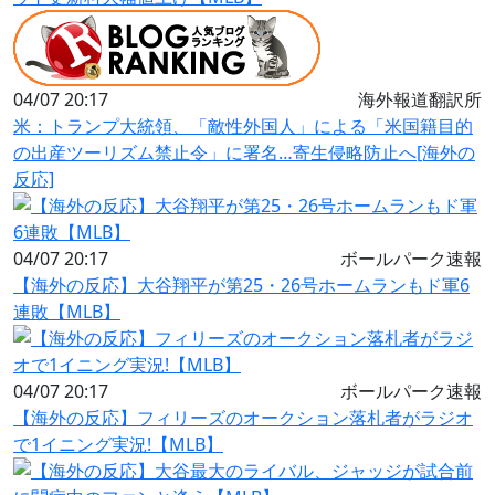
04/07 20:17
海外報道翻訳所
米：トランプ大統領、「敵性外国人」による「米国籍目的
の出産ツーリズム禁止令」に署名…寄生侵略防止へ[海外の
反応]
04/07 20:17
ボールパーク速報
【海外の反応】大谷翔平が第25・26号ホームランもド軍6
連敗【MLB】
04/07 20:17
ボールパーク速報
【海外の反応】フィリーズのオークション落札者がラジオ
で1イニング実況!【MLB】