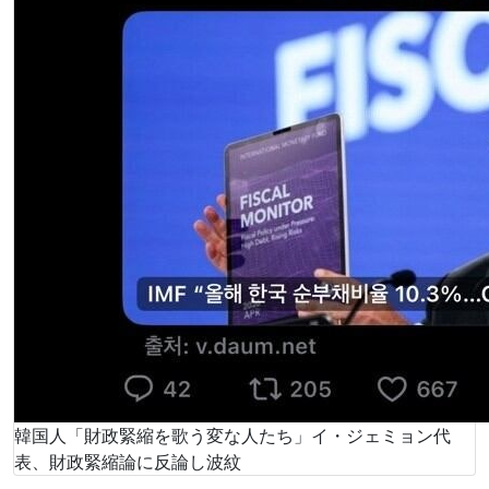
韓国人「財政緊縮を歌う変な人たち」イ・ジェミョン代
表、財政緊縮論に反論し波紋