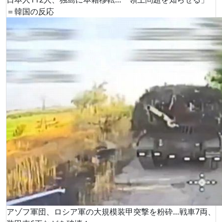
＝韓国の反応
アゾフ軍団、ロシア軍の大規模装甲突撃を粉砕…戦車7両、