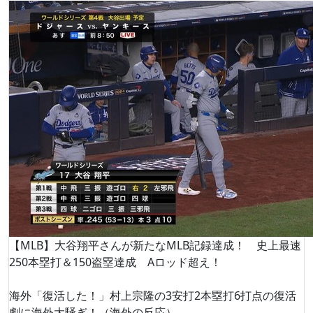
【MLB】大谷翔平さんが新たなMLB記録達成！ 史上最速
250本塁打＆150盗塁達成 Aロッド超え！
海外「復活した！」村上宗隆の3安打2本塁打6打点の復活
劇に海外大騒ぎ！（海外の反応）