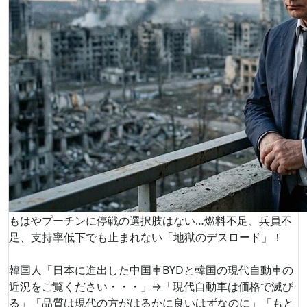
もはやプーチンに停戦の選択肢はない…燃料不足、兵員不
足、支持率低下でも止まれない「地獄のデスロード」！
韓国人「日本に進出した中国車BYDと韓国の現代自動車の
近況をご覧ください・・・」→「現代自動車は価格で滅び
る」「品質は現代の方がはるかに良いはずなのに」「もと