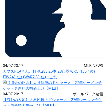
04/07 20:17
MLB NEWS
カブスPCAさん、打率.288 26本 28盗塁 wRC+156(1位)
FRV24(1位) fWAR7.8(1位)←これ
04/07 20:17
ボールパーク速報
【海外の反応】大谷所属のドジャース、27年シーズンチケ
ット更新料大幅値上げ【MLB】