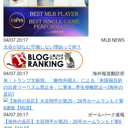
04/07 20:17
MLB NEWS
大谷が頑なに守備しない理由って何？
04/07 20:17
海外報道翻訳所
米：トランプ大統領、「敵性外国人」による「米国籍目的
の出産ツーリズム禁止令」に署名…寄生侵略防止へ[海外の
反応]
04/07 20:17
ボールパーク速報
【海外の反応】大谷翔平が第25・26号ホームランもド軍6