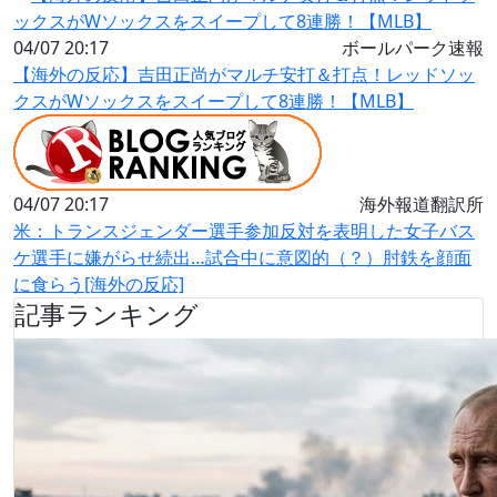
04/07 20:17
ボールパーク速報
【海外の反応】吉田正尚がマルチ安打＆打点！レッドソッ
クスがWソックスをスイープして8連勝！【MLB】
04/07 20:17
海外報道翻訳所
米：トランスジェンダー選手参加反対を表明した女子バス
ケ選手に嫌がらせ続出…試合中に意図的（？）肘鉄を顔面
に食らう[海外の反応]
記事ランキング