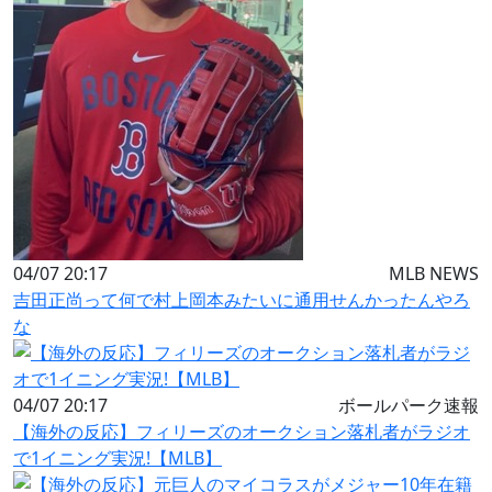
04/07 20:17
MLB NEWS
吉田正尚って何で村上岡本みたいに通用せんかったんやろ
な
04/07 20:17
ボールパーク速報
【海外の反応】フィリーズのオークション落札者がラジオ
で1イニング実況!【MLB】