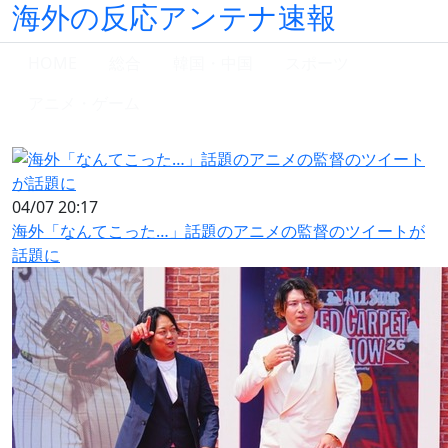
海外の反応アンテナ速報
HOME
総合
韓国・中国
スポーツ
アニメ・ゲーム
04/07 20:17
海外「なんてこった…」話題のアニメの監督のツイートが
話題に