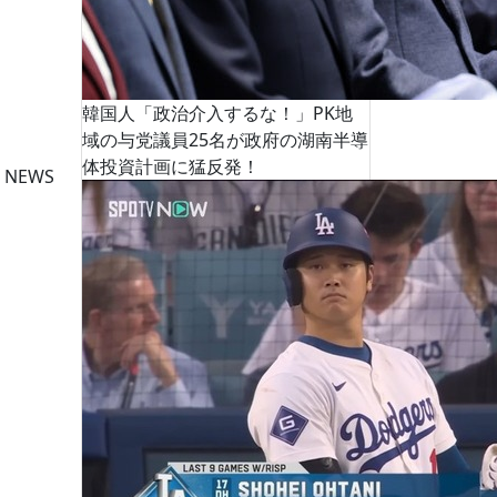
韓国人「政治介入するな！」PK地
域の与党議員25名が政府の湖南半導
体投資計画に猛反発！
 NEWS