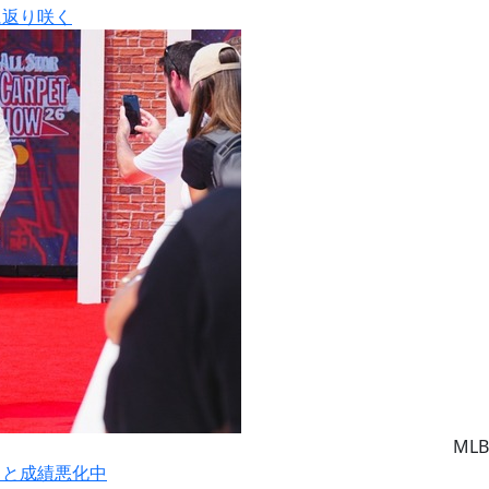
に返り咲く
MLB
りと成績悪化中