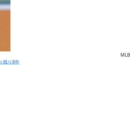
MLB
約 残り8年