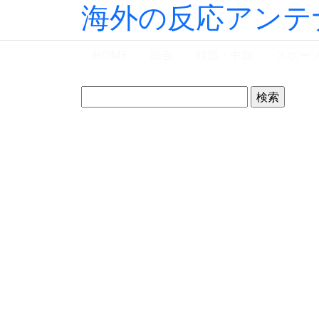
海外の反応アンテ
HOME
総合
韓国・中国
スポー
検
索: