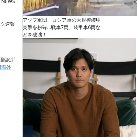
 NEWS
アゾフ軍団、ロシア軍の大規模装甲
ーク速報
突撃を粉砕…戦車7両、装甲車6両な
どを破壊！
道翻訳所
[海外