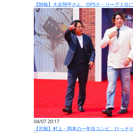
【朗報】大谷翔平さん、OPSナ・リーグ１位
04/07 20:17
【悲報】村上・岡本の一年目コンビ、ひっそ