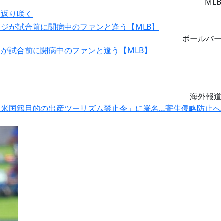
MLB
に返り咲く
ボールパ
が試合前に闘病中のファンと逢う【MLB】
海外報
米国籍目的の出産ツーリズム禁止令」に署名…寄生侵略防止へ