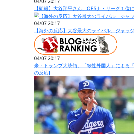
04/07 20:17
【朗報】大谷翔平さん、OPSナ・リーグ１位
04/07 20:17
【海外の反応】大谷最大のライバル、ジャッジ
04/07 20:17
米：トランプ大統領、「敵性外国人」による「
の反応]