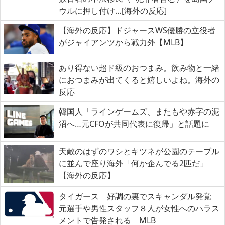
ウルに押し付け…[海外の反応]
【海外の反応】ドジャースWS優勝の立役者
がジャイアンツから戦力外【MLB】
あり得ない超ド級のおつまみ。飲み物と一緒
におつまみが出てくると嬉しいよね。海外の
反応
韓国人「ラインゲームズ、またもや赤字の泥
沼へ…元CFOが共同代表に復帰」と話題に
天敵のはずのワシとキツネが公園のテーブル
に並んで座り海外「何か企んでる2匹だ」
【海外の反応】
タイガース 好調の裏でスキャンダル発覚
元選手や男性スタッフ８人が女性へのハラス
メントで告発される MLB