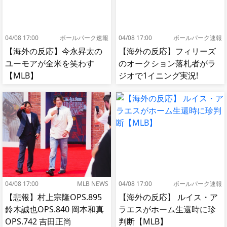
04/08 17:00
ボールパーク速報
04/08 17:00
ボールパーク速報
【海外の反応】今永昇太の
【海外の反応】フィリーズ
ユーモアが全米を笑わす
のオークション落札者がラ
【MLB】
ジオで1イニング実況!
【MLB】
04/08 17:00
MLB NEWS
04/08 17:00
ボールパーク速報
【悲報】村上宗隆OPS.895
【海外の反応】 ルイス・ア
鈴木誠也OPS.840 岡本和真
ラエスがホーム生還時に珍
OPS.742 吉田正尚
判断【MLB】