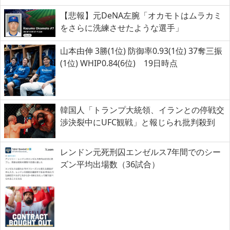
【悲報】元DeNA左腕「オカモトはムラカミ
をさらに洗練させたような選手」
山本由伸 3勝(1位) 防御率0.93(1位) 37奪三振
(1位) WHIP0.84(6位) 19日時点
韓国人「トランプ大統領、イランとの停戦交
渉決裂中にUFC観戦」と報じられ批判殺到
レンドン元死刑囚エンゼルス7年間でのシー
ズン平均出場数（36試合）