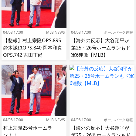
04/08 17:00
MLB NEWS
04/08 17:00
ボールパーク速報
【悲報】村上宗隆OPS.895
【海外の反応】大谷翔平が
鈴木誠也OPS.840 岡本和真
第25・26号ホームランもド
OPS.742 吉田正尚
軍6連敗【MLB】
OPS.740←これ
04/08 17:00
MLB NEWS
04/08 17:00
ボールパーク速報
村上宗隆25号ホームラ
【海外の反応】大谷翔平が
ン！！
第25・26号ホームランもド