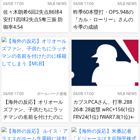
04/08 17:00
MLB NEWS
04/08 17:00
MLB NEWS
佐々木朗希6回2失点86球4
昨季60本塁打・OPS.948の
安打1四球2失点5奪三振 防
『カル・ローリー』さんの
御率4.54
今季の成績
04/08 17:00
ボールパーク速報
04/08 17:00
MLB NEWS
【海外の反応】オリオール
カブスPCAさん、打率.288
ズファン、子供たちにラッ
26本 28盗塁 wRC+156(1位)
チマンの名前を付けたのに
FRV24(1位) fWAR7.8(1位)←
移籍してしまう【MLB】
これ