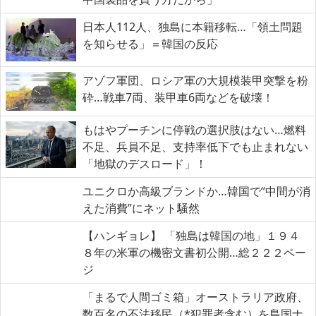
日本人112人、独島に本籍移転…「領土問題
を知らせる」＝韓国の反応
アゾフ軍団、ロシア軍の大規模装甲突撃を粉
砕…戦車7両、装甲車6両などを破壊！
もはやプーチンに停戦の選択肢はない…燃料
不足、兵員不足、支持率低下でも止まれない
「地獄のデスロード」！
ユニクロか高級ブランドか…韓国で“中間が消
えた消費”にネット騒然
【ハンギョレ】 「独島は韓国の地」１９４
８年の米軍の機密文書初公開…総２２２ペー
ジ
「まるで人間ゴミ箱」オーストラリア政府、
数百名の不法移民（*犯罪者含む）を島国ナ