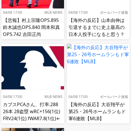
04/08 17:00
MLB NEWS
04/08 17:00
ボールパーク速報
【悲報】村上宗隆OPS.895
【海外の反応】山本由伸は
鈴木誠也OPS.840 岡本和真
引退するまでに史上最高の
OPS.742 吉田正尚
日本人投手になると思う？
OPS.740←これ
【MLB】
04/08 17:00
MLB NEWS
04/08 17:00
ボールパーク速報
カブスPCAさん、打率.288
【海外の反応】大谷翔平が
26本 28盗塁 wRC+156(1位)
第25・26号ホームランもド
FRV24(1位) fWAR7.8(1位)←
軍6連敗【MLB】
これ