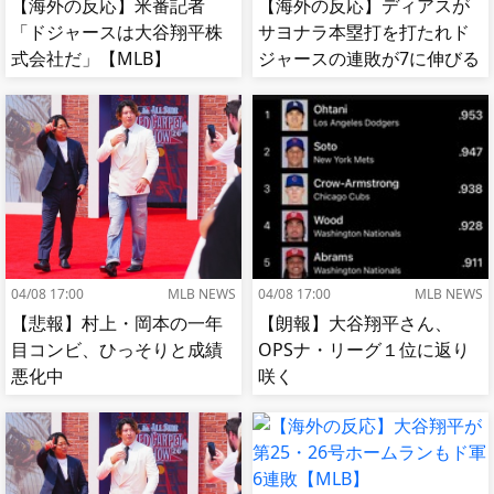
【海外の反応】米番記者
【海外の反応】ディアスが
「ドジャースは大谷翔平株
サヨナラ本塁打を打たれド
式会社だ」【MLB】
ジャースの連敗が7に伸びる
【MLB】
04/08 17:00
MLB NEWS
04/08 17:00
MLB NEWS
【悲報】村上・岡本の一年
【朗報】大谷翔平さん、
目コンビ、ひっそりと成績
OPSナ・リーグ１位に返り
悪化中
咲く