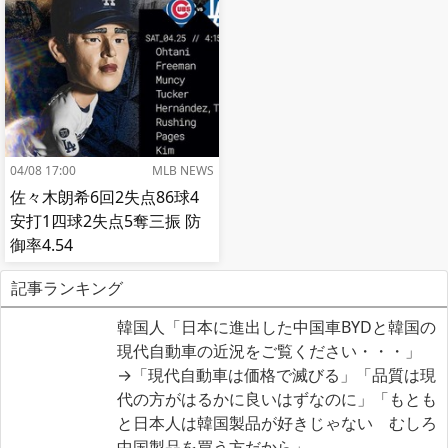
04/08 17:00
MLB NEWS
佐々木朗希6回2失点86球4
安打1四球2失点5奪三振 防
御率4.54
記事ランキング
韓国人「日本に進出した中国車BYDと韓国の
現代自動車の近況をご覧ください・・・」
→「現代自動車は価格で滅びる」「品質は現
代の方がはるかに良いはずなのに」「もとも
と日本人は韓国製品が好きじゃない むしろ
中国製品を買う方だから」