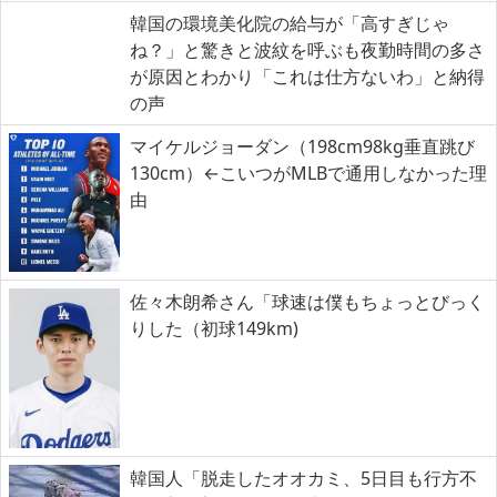
韓国の環境美化院の給与が「高すぎじゃ
ね？」と驚きと波紋を呼ぶも夜勤時間の多さ
が原因とわかり「これは仕方ないわ」と納得
の声
マイケルジョーダン（198cm98kg垂直跳び
130cm）←こいつがMLBで通用しなかった理
由
佐々木朗希さん「球速は僕もちょっとびっく
りした（初球149km)
韓国人「脱走したオオカミ、5日目も行方不