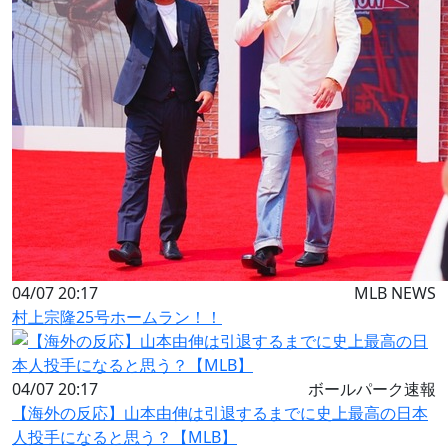
04/07 20:17
MLB NEWS
村上宗隆25号ホームラン！！
04/07 20:17
ボールパーク速報
【海外の反応】山本由伸は引退するまでに史上最高の日本
人投手になると思う？【MLB】