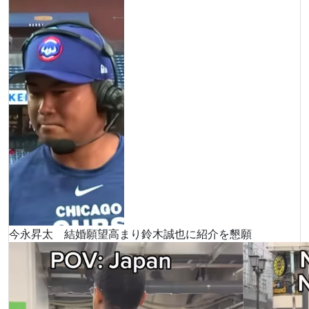
今永昇太 結婚願望高まり鈴木誠也に紹介を懇願