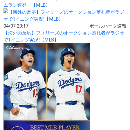
ムラン連発！【MLB】
04/07 20:17
ボールパーク速報
【海外の反応】フィリーズのオークション落札者がラジオ
で1イニング実況!【MLB】