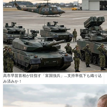
高市早苗首相が目指す「富国強兵」…支持率低下も織り込
み済みか！