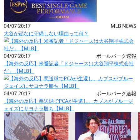
04/07 20:17
MLB NEWS
大谷が頑なに守備しない理由って何？
04/07 20:17
ボールパーク速報
【海外の反応】米番記者「ドジャースは大谷翔平株式会社
だ」【MLB】
04/07 20:17
ボールパーク速報
【海外の反応】悪送球でPCAが生還し、カブスがブルージ
ェイズにサヨナラ勝ち【MLB】