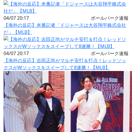
04/07 20:17
ボールパーク速報
【海外の反応】米番記者「ドジャースは大谷翔平株式会社
だ」【MLB】
04/07 20:17
ボールパーク速報
【海外の反応】吉田正尚がマルチ安打＆打点！レッドソッ
クスがWソックスをスイープして8連勝！【MLB】