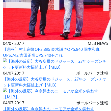
04/07 20:17
MLB NEWS
【悲報】村上宗隆OPS.895 鈴木誠也OPS.840 岡本和真
OPS.742 吉田正尚OPS.740←これ
04/07 20:17
ボールパーク速報
【海外の反応】大谷所属のドジャース、27年シーズンチケ
ット更新料大幅値上げ【MLB】
04/07 20:17
ボールパーク速報
【海外の反応】今永昇太のユーモアが全米を笑わす