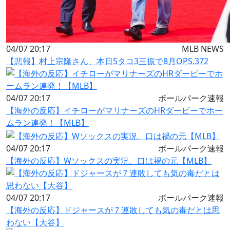
04/07 20:17
MLB NEWS
【悲報】村上宗隆さん、本日5タコ3三振で8月OPS.372
04/07 20:17
ボールパーク速報
【海外の反応】イチローがマリナーズのHRダービーでホー
ムラン連発！【MLB】
04/07 20:17
ボールパーク速報
【海外の反応】Wソックスの実況、口は禍の元【MLB】
04/07 20:17
ボールパーク速報
【海外の反応】ドジャースが７連敗しても気の毒だとは思
わない【大谷】