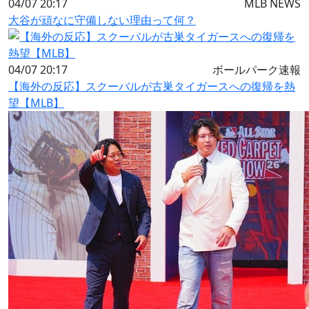
04/07 20:17
MLB NEWS
大谷が頑なに守備しない理由って何？
04/07 20:17
ボールパーク速報
【海外の反応】スクーバルが古巣タイガースへの復帰を熱
望【MLB】