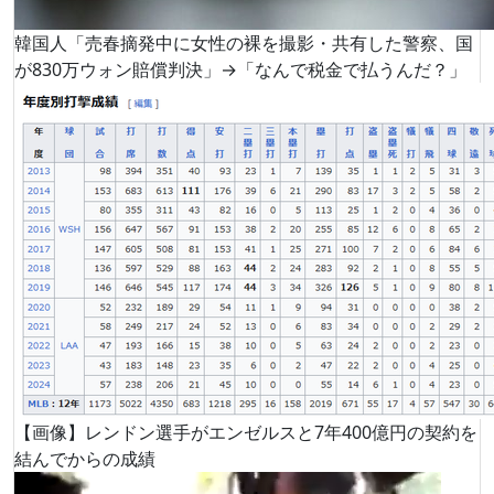
韓国人「売春摘発中に女性の裸を撮影・共有した警察、国
が830万ウォン賠償判決」→「なんで税金で払うんだ？」
【画像】レンドン選手がエンゼルスと7年400億円の契約を
結んでからの成績