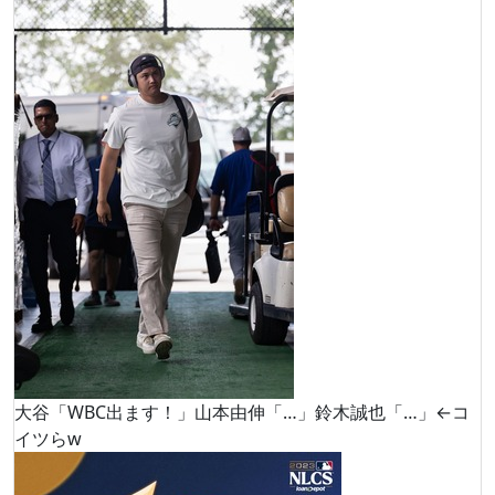
大谷「WBC出ます！」山本由伸「…」鈴木誠也「…」←コ
イツらw