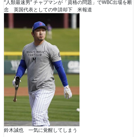
“人類最速男” チャプマンが「資格の問題」でWBC出場を断
念 英国代表としての申請却下 米報道
鈴木誠也 一気に覚醒してしまう