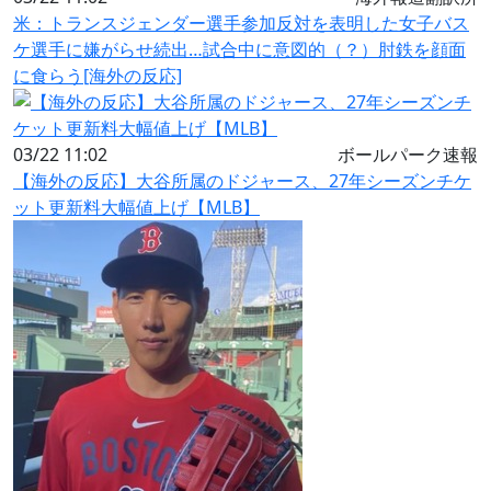
米：トランスジェンダー選手参加反対を表明した女子バス
ケ選手に嫌がらせ続出…試合中に意図的（？）肘鉄を顔面
に食らう[海外の反応]
03/22 11:02
ボールパーク速報
【海外の反応】大谷所属のドジャース、27年シーズンチケ
ット更新料大幅値上げ【MLB】