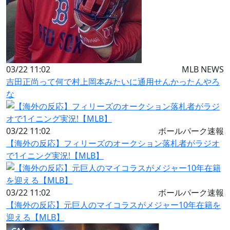
03/22 11:02
MLB NEWS
吉田正尚って何で村上岡本みたいに通用せんかったんやろ
な
03/22 11:02
ボールパーク速報
【海外の反応】フィリーズのオークション落札者がラジオ
で1イニング実況!【MLB】
03/22 11:02
ボールパーク速報
【海外の反応】元巨人のマイコラスがメジャー10年在籍を
迎える【MLB】