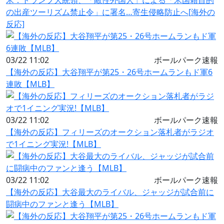
米：トランプ大統領、「敵性外国人」による「米国籍目的
の出産ツーリズム禁止令」に署名…寄生侵略防止へ[海外の
反応]
03/22 11:02
ボールパーク速報
【海外の反応】大谷翔平が第25・26号ホームランもド軍6
連敗【MLB】
03/22 11:02
ボールパーク速報
【海外の反応】フィリーズのオークション落札者がラジオ
で1イニング実況!【MLB】
03/22 11:02
ボールパーク速報
【海外の反応】大谷最大のライバル、ジャッジが試合前に
闘病中のファンと逢う【MLB】