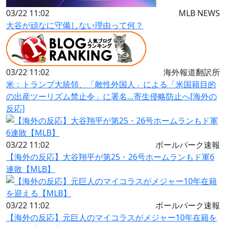
03/22 11:02
MLB NEWS
大谷が頑なに守備しない理由って何？
03/22 11:02
海外報道翻訳所
米：トランプ大統領、「敵性外国人」による「米国籍目的
の出産ツーリズム禁止令」に署名…寄生侵略防止へ[海外の
反応]
03/22 11:02
ボールパーク速報
【海外の反応】大谷翔平が第25・26号ホームランもド軍6
連敗【MLB】
03/22 11:02
ボールパーク速報
【海外の反応】元巨人のマイコラスがメジャー10年在籍を