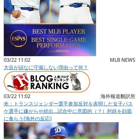
03/22 11:02
MLB NEWS
大谷が頑なに守備しない理由って何？
03/22 11:02
海外報道翻訳所
米：トランスジェンダー選手参加反対を表明した女子バス
ケ選手に嫌がらせ続出…試合中に意図的（？）肘鉄を顔面
に食らう[海外の反応]