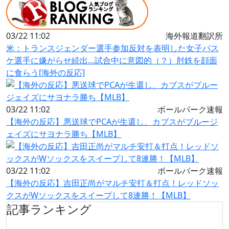
03/22 11:02
海外報道翻訳所
米：トランスジェンダー選手参加反対を表明した女子バス
ケ選手に嫌がらせ続出…試合中に意図的（？）肘鉄を顔面
に食らう[海外の反応]
03/22 11:02
ボールパーク速報
【海外の反応】悪送球でPCAが生還し、カブスがブルージ
ェイズにサヨナラ勝ち【MLB】
03/22 11:02
ボールパーク速報
【海外の反応】吉田正尚がマルチ安打＆打点！レッドソッ
クスがWソックスをスイープして8連勝！【MLB】
記事ランキング