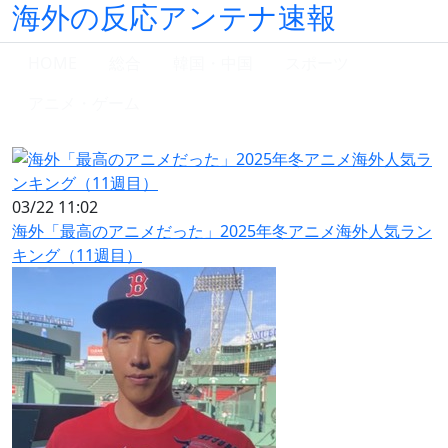
海外の反応アンテナ速報
HOME
総合
韓国・中国
スポーツ
アニメ・ゲーム
03/22 11:02
海外「最高のアニメだった」2025年冬アニメ海外人気ラン
キング（11週目）