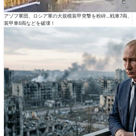
アゾフ軍団、ロシア軍の大規模装甲突撃を粉砕…戦車7両、
装甲車6両などを破壊！