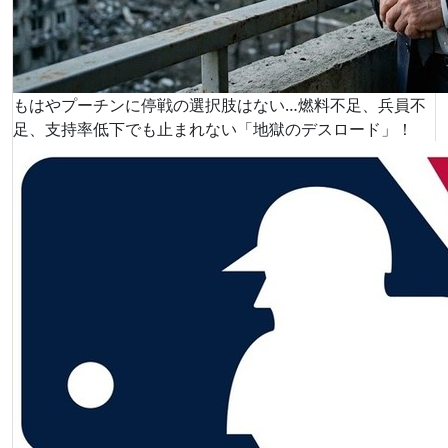
もはやプーチンに停戦の選択肢はない…燃料不足、兵員不
足、支持率低下でも止まれない「地獄のデスロード」！