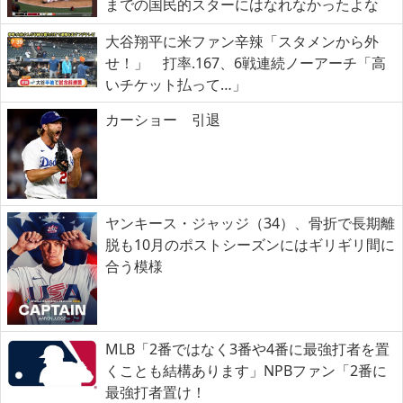
までの国民的スターにはなれなかったよな
大谷翔平に米ファン辛辣「スタメンから外
せ！」 打率.167、6戦連続ノーアーチ「高
いチケット払って…」
カーショー 引退
ヤンキース・ジャッジ（34）、骨折で長期離
脱も10月のポストシーズンにはギリギリ間に
合う模様
MLB「2番ではなく3番や4番に最強打者を置
くことも結構あります」NPBファン「2番に
最強打者置け！