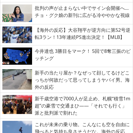
批判の声が止まらない中でサイン会開催へ…
チョ・グク娘の新刊に広がる冷ややかな視線
【海外の反応】大谷翔平が逆方向に第52号逆
転3ラン！13年連続PS進出決定！【MLB】
今井達也 3勝目をマーク！ 5回で8奪三振のピ
ッチング
新手の当たり屋か？なぜって顔してるけどこ
っちが何故だって思ってしまうヤバイ男。海
外の反応
新千歳空港で7000人が足止め、札幌“積雪1m
超”の豪雪で交通まひ――「それでも行く」
派と批判派で割れた
これが未来の乗り物。こんなにも空を自由に
飛べると気持ち良さそうだな。海外の反応