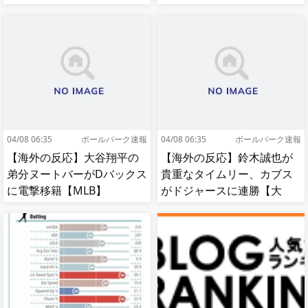
04/08 06:35
ボールパーク速報
04/08 06:35
ボールパーク速報
【海外の反応】大谷翔平の
【海外の反応】鈴木誠也が
弟分ヌートバーがDバックス
貴重なタイムリー、カブス
に電撃移籍【MLB】
がドジャースに連勝【大
谷】