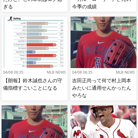
ぎる
今季の成績
04/08 06:35
MLB NEWS
04/08 06:35
MLB NEWS
【朗報】鈴木誠也さんの守
吉田正尚って何で村上岡本
備指標すごいことになる
みたいに通用せんかったん
やろな