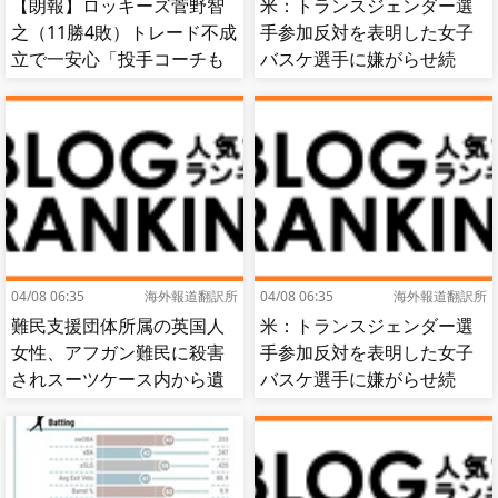
【朗報】ロッキーズ菅野智
米：トランスジェンダー選
之（11勝4敗）トレード不成
手参加反対を表明した女子
立で一安心「投手コーチも
バスケ選手に嫌がらせ続
捕手もかなり好き」
出…試合中に意図的（？）
肘鉄を顔面に食らう[海外の
反応]
04/08 06:35
海外報道翻訳所
04/08 06:35
海外報道翻訳所
難民支援団体所属の英国人
米：トランスジェンダー選
女性、アフガン難民に殺害
手参加反対を表明した女子
されスーツケース内から遺
バスケ選手に嫌がらせ続
体で発見される…[海外の反
出…試合中に意図的（？）
応]
肘鉄を顔面に食らう[海外の
反応]