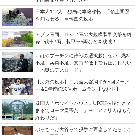
日本人112人、独島に本籍移転…「領土問題
を知らせる」＝韓国の反応
アゾフ軍団、ロシア軍の大規模装甲突撃を粉
砕…戦車7両、装甲車6両などを破壊！
もはやプーチンに停戦の選択肢はない…燃料
不足、兵員不足、支持率低下でも止まれない
「地獄のデスロード」！
【海外の反応】二刀流大谷翔平が5回ノーノ
―＆2年連続50号ホームラン【なおド】
韓国人「ホワイトハウスにUFC競技場だと？
まるでローマ皇帝だ！」→「アメリカはもう
終わりだ」
ぶっちゃけ大谷って投手に専念してたらここ