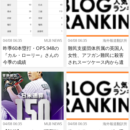
04/08 06:35
MLB NEWS
04/08 06:35
海外報道翻訳所
昨季60本塁打・OPS.948の
難民支援団体所属の英国人
『カル・ローリー』さんの
女性、アフガン難民に殺害
今季の成績
されスーツケース内から遺
体で発見される…[海外の反
応]
04/08 06:35
MLB NEWS
04/08 06:35
海外報道翻訳所