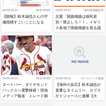
04/08 06:35
MLB NEWS
04/08 06:35
海外報道翻訳所
【朗報】鈴木誠也さんの守
左翼「国旗掲揚は移民差
備指標すごいことになる
別！禁止しろ！！」イギリ
ス各地で国旗掲揚を巡る議
論が紛糾…対立深まる[海外
の反応]
04/08 06:35
MLB NEWS
04/08 06:35
ボールパーク速報
ヌートバー、ダイヤモンド
【海外の反応】鈴木誠也が
バックスへ電撃移籍！現地
貴重なタイムリー、カブス
メディア報道 トレード期
がドジャースに連勝【大
限最終日
谷】