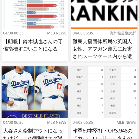
04/08 06:35
MLB NEWS
04/08 06:35
海外報道翻訳所
【朗報】鈴木誠也さんの守
難民支援団体所属の英国人
備指標すごいことになる
女性、アフガン難民に殺害
されスーツケース内から遺
体で発見される…[海外の反
応]
04/08 06:35
MLB NEWS
04/08 06:35
MLB NEWS
大谷さん牽制アウトになっ
昨季60本塁打・OPS.948の
たけど、この牽制はエグ過
『カル・ローリー』さんの