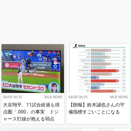
04/08 06:35
MLB NEWS
04/08 06:35
MLB NEWS
大谷翔平、11試合経過も得
【朗報】鈴木誠也さんの守
点圏「.000」の事実 ドジ
備指標すごいことになる
ャース打線が抱える弱点
「まずいかもな」 チャン