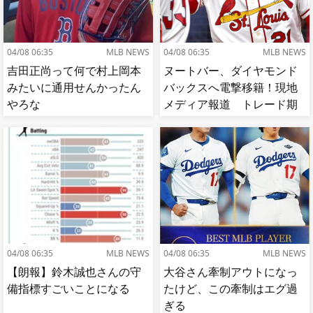
04/08 06:35
MLB NEWS
04/08 06:35
MLB NEWS
吉田正尚って何で村上岡本
ヌートバー、ダイヤモンド
みたいに通用せんかったん
バックスへ電撃移籍！現地
やろな
メディア報道 トレード期
限最終日
04/08 06:35
MLB NEWS
04/08 06:35
MLB NEWS
【朗報】鈴木誠也さんの守
大谷さん牽制アウトになっ
備指標すごいことになる
たけど、この牽制はエグ過
ぎる