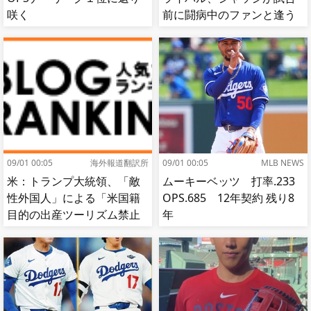
咲く
前に闘病中のファンと逢う
【MLB】
09/01 00:05
海外報道翻訳所
09/01 00:05
MLB NEWS
米：トランプ大統領、「敵
ムーキーベッツ 打率.233
性外国人」による「米国籍
OPS.685 12年契約 残り8
目的の出産ツーリズム禁止
年
令」に署名…寄生侵略防止
へ[海外の反応]