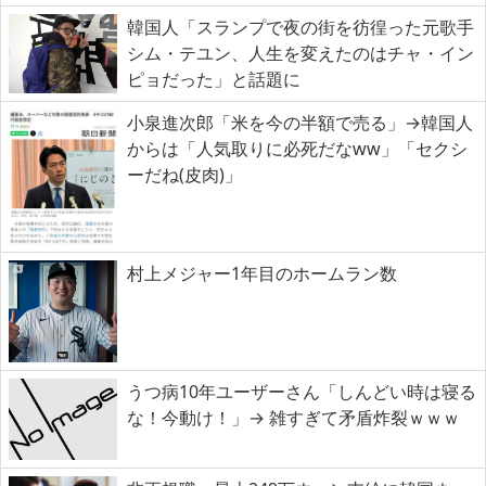
韓国人「スランプで夜の街を彷徨った元歌手
シム・テユン、人生を変えたのはチャ・イン
ピョだった」と話題に
小泉進次郎「米を今の半額で売る」→韓国人
からは「人気取りに必死だなww」「セクシ
ーだね(皮肉)」
村上メジャー1年目のホームラン数
うつ病10年ユーザーさん「しんどい時は寝る
な！今動け！」→ 雑すぎて矛盾炸裂ｗｗｗ