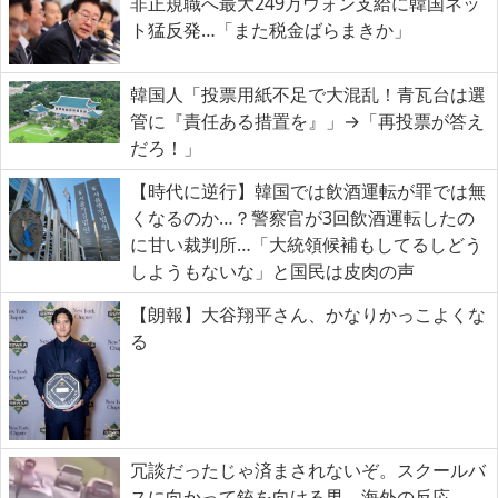
非正規職へ最大249万ウォン支給に韓国ネッ
ト猛反発…「また税金ばらまきか」
韓国人「投票用紙不足で大混乱！青瓦台は選
管に『責任ある措置を』」→「再投票が答え
だろ！」
【時代に逆行】韓国では飲酒運転が罪では無
くなるのか…？警察官が3回飲酒運転したの
に甘い裁判所…「大統領候補もしてるしどう
しようもないな」と国民は皮肉の声
【朗報】大谷翔平さん、かなりかっこよくな
る
冗談だったじゃ済まされないぞ。スクールバ
スに向かって銃を向ける男。海外の反応