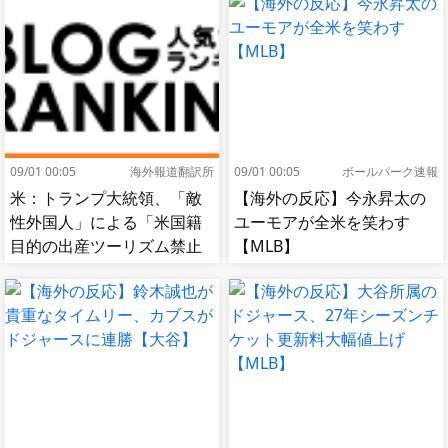
09/01 00:05
海外報道翻訳所
09/01 00:05
ボールパーク速報
米：トランプ大統領、「敵
【海外の反応】今永昇太の
性外国人」による「米国籍
ユーモアが全米を笑わす
目的の出産ツーリズム禁止
【MLB】
令」に署名…寄生侵略防止
へ[海外の反応]