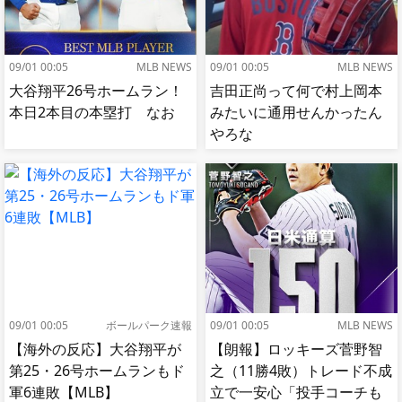
09/01 00:05
MLB NEWS
09/01 00:05
MLB NEWS
大谷翔平26号ホームラン！
吉田正尚って何で村上岡本
本日2本目の本塁打 なお
みたいに通用せんかったん
やろな
09/01 00:05
ボールパーク速報
09/01 00:05
MLB NEWS
【海外の反応】大谷翔平が
【朗報】ロッキーズ菅野智
第25・26号ホームランもド
之（11勝4敗）トレード不成
軍6連敗【MLB】
立で一安心「投手コーチも