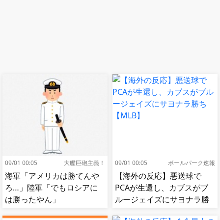
09/01 00:05
大艦巨砲主義！
09/01 00:05
ボールパーク速報
海軍「アメリカは勝てんや
【海外の反応】悪送球で
ろ…」陸軍「でもロシアに
PCAが生還し、カブスがブ
は勝ったやん」
ルージェイズにサヨナラ勝
ち【MLB】