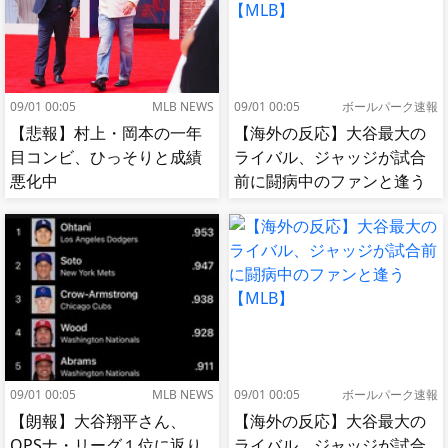
09/01 00:05
MLB NEWS
09/01 00:05
ボールパーク速報
【悲報】村上・岡本の一年
【海外の反応】大谷最大の
目コンビ、ひっそりと成績
ライバル、ジャッジが試合
悪化中
前に闘病中のファンと逢う
【MLB】
09/01 00:05
MLB NEWS
09/01 00:05
ボールパーク速報
【朗報】大谷翔平さん、
【海外の反応】大谷最大の
OPSナ・リーグ１位に返り
ライバル、ジャッジが試合