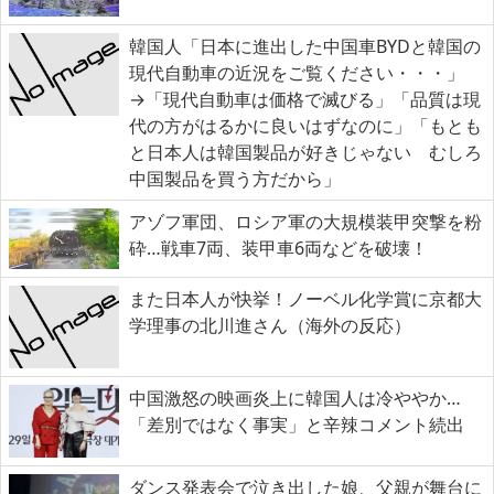
韓国人「日本に進出した中国車BYDと韓国の
現代自動車の近況をご覧ください・・・」
→「現代自動車は価格で滅びる」「品質は現
代の方がはるかに良いはずなのに」「もとも
と日本人は韓国製品が好きじゃない むしろ
中国製品を買う方だから」
アゾフ軍団、ロシア軍の大規模装甲突撃を粉
砕…戦車7両、装甲車6両などを破壊！
また日本人が快挙！ノーベル化学賞に京都大
学理事の北川進さん（海外の反応）
中国激怒の映画炎上に韓国人は冷ややか…
「差別ではなく事実」と辛辣コメント続出
ダンス発表会で泣き出した娘、父親が舞台に