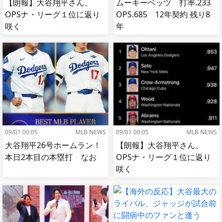
【朗報】大谷翔平さん、
ムーキーベッツ 打率.233
OPSナ・リーグ１位に返り
OPS.685 12年契約 残り8
咲く
年
09/01 00:05
MLB NEWS
09/01 00:05
MLB NEWS
大谷翔平26号ホームラン！
【朗報】大谷翔平さん、
本日2本目の本塁打 なお
OPSナ・リーグ１位に返り
咲く