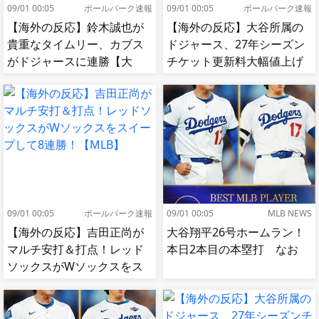
09/01 00:05
ボールパーク速報
09/01 00:05
ボールパーク速報
【海外の反応】鈴木誠也が
【海外の反応】大谷所属の
貴重なタイムリー、カブス
ドジャース、27年シーズン
がドジャースに連勝【大
チケット更新料大幅値上げ
谷】
【MLB】
09/01 00:05
ボールパーク速報
09/01 00:05
MLB NEWS
【海外の反応】吉田正尚が
大谷翔平26号ホームラン！
マルチ安打＆打点！レッド
本日2本目の本塁打 なお
ソックスがWソックスをス
イープして8連勝！【MLB】