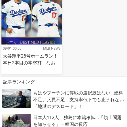
肘鉄を顔面に食らう[海外の
応]
反応]
09/01 00:05
MLB NEWS
大谷翔平26号ホームラン！
本日2本目の本塁打 なお
記事ランキング
もはやプーチンに停戦の選択肢はない…燃料
不足、兵員不足、支持率低下でも止まれない
「地獄のデスロード」！
日本人112人、独島に本籍移転…「領土問題
を知らせる」＝韓国の反応