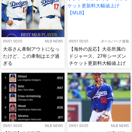
09/01 00:05
MLB NEWS
09/01 00:05
ボールパーク速報
大谷さん牽制アウトになっ
【海外の反応】大谷所属の
たけど、この牽制はエグ過
ドジャース、27年シーズン
ぎる
チケット更新料大幅値上げ
【MLB】
09/01 00:05
MLB NEWS
09/01 00:05
MLB NEWS