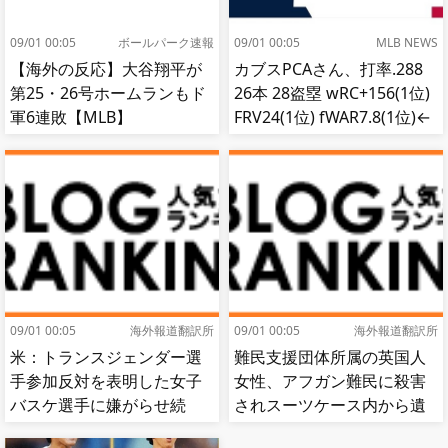
09/01 00:05
ボールパーク速報
09/01 00:05
MLB NEWS
【海外の反応】大谷翔平が
カブスPCAさん、打率.288
第25・26号ホームランもド
26本 28盗塁 wRC+156(1位)
軍6連敗【MLB】
FRV24(1位) fWAR7.8(1位)←
これ
09/01 00:05
海外報道翻訳所
09/01 00:05
海外報道翻訳所
米：トランスジェンダー選
難民支援団体所属の英国人
手参加反対を表明した女子
女性、アフガン難民に殺害
バスケ選手に嫌がらせ続
されスーツケース内から遺
出…試合中に意図的（？）
体で発見される…[海外の反