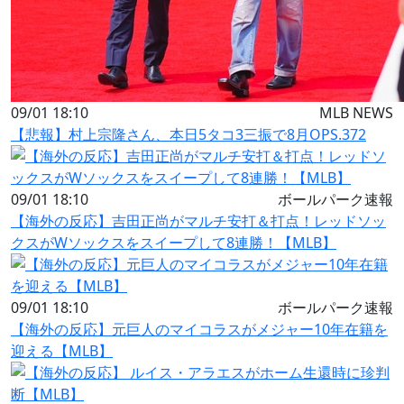
09/01 18:10
MLB NEWS
【悲報】村上宗隆さん、本日5タコ3三振で8月OPS.372
09/01 18:10
ボールパーク速報
【海外の反応】吉田正尚がマルチ安打＆打点！レッドソッ
クスがWソックスをスイープして8連勝！【MLB】
09/01 18:10
ボールパーク速報
【海外の反応】元巨人のマイコラスがメジャー10年在籍を
迎える【MLB】