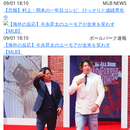
09/01 18:10
MLB NEWS
【悲報】村上・岡本の一年目コンビ、ひっそりと成績悪化
中
09/01 18:10
ボールパーク速報
【海外の反応】今永昇太のユーモアが全米を笑わす
【MLB】