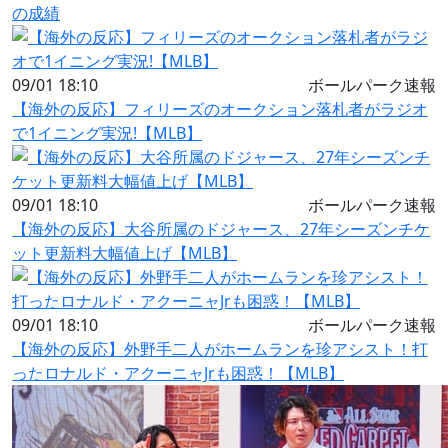
の成績
09/01 18:10
ボールパーク速報
【海外の反応】フィリーズのオークション落札者がラジオ
で1イニング実況!【MLB】
09/01 18:10
ボールパーク速報
【海外の反応】大谷所属のドジャース、27年シーズンチケ
ット更新料大幅値上げ【MLB】
09/01 18:10
ボールパーク速報
【海外の反応】外野手二人がホームランを珍アシスト！打
ったロナルド・アクーニャJrも困惑！【MLB】