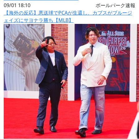
09/01 18:10
ボールパーク速報
【海外の反応】悪送球でPCAが生還し、カブスがブルージ
ェイズにサヨナラ勝ち【MLB】