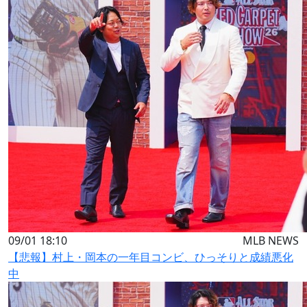
09/01 18:10
MLB NEWS
【悲報】村上・岡本の一年目コンビ、ひっそりと成績悪化
中