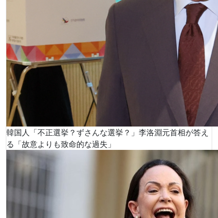
韓国人「不正選挙？ずさんな選挙？」李洛淵元首相が答え
る「故意よりも致命的な過失」