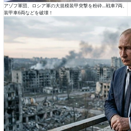
アゾフ軍団、ロシア軍の大規模装甲突撃を粉砕…戦車7両、
装甲車6両などを破壊！