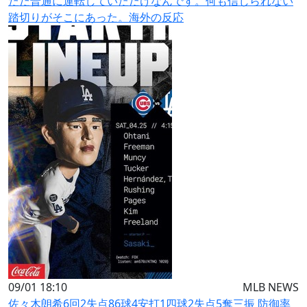
ただ普通に運転していただけなんです。何も信じられない
踏切りがそこにあった。海外の反応
09/01 18:10
MLB NEWS
佐々木朗希6回2失点86球4安打1四球2失点5奪三振 防御率