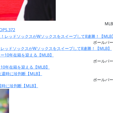
MLB
S.372
ボールパ
レッドソックスがWソックスをスイープして8連勝！【MLB】
ボールパ
0年在籍を迎える【MLB】
ボールパ
時に珍判断【MLB】