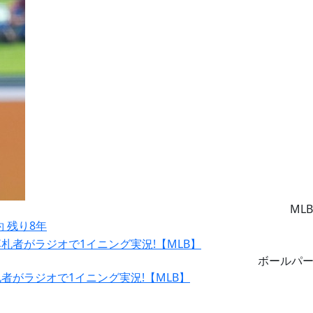
MLB
約 残り8年
ボールパ
がラジオで1イニング実況!【MLB】