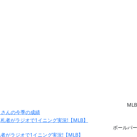
MLB
ー』さんの今季の成績
ボールパ
がラジオで1イニング実況!【MLB】