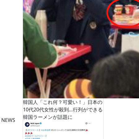
韓国人「これ何？可愛い！」日本の
10代20代女性が殺到…行列ができる
韓国ラーメンが話題に
 NEWS