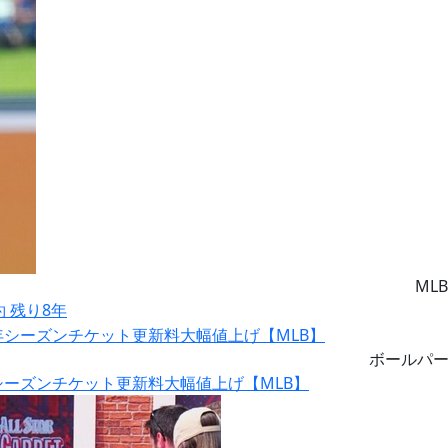
MLB
約 残り8年
ボールパ
シーズンチケット更新料大幅値上げ【MLB】