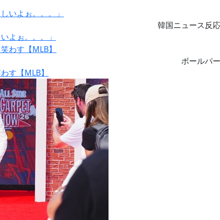
韓国ニュース反
しいよぉ。。。」
ボールパ
わす【MLB】