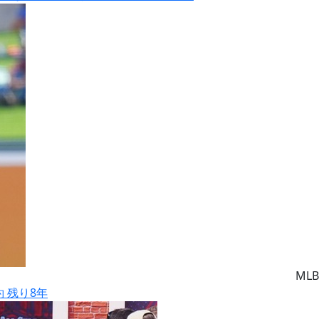
MLB
約 残り8年