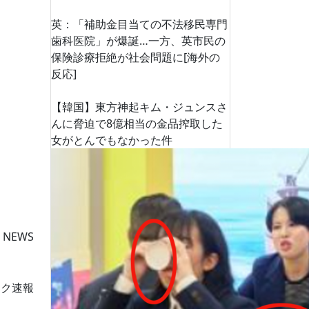
英：「補助金目当ての不法移民専門
歯科医院」が爆誕…一方、英市民の
保険診療拒絶が社会問題に[海外の
反応]
【韓国】東方神起キム・ジュンスさ
んに脅迫で8億相当の金品搾取した
女がとんでもなかった件
 NEWS
ーク速報