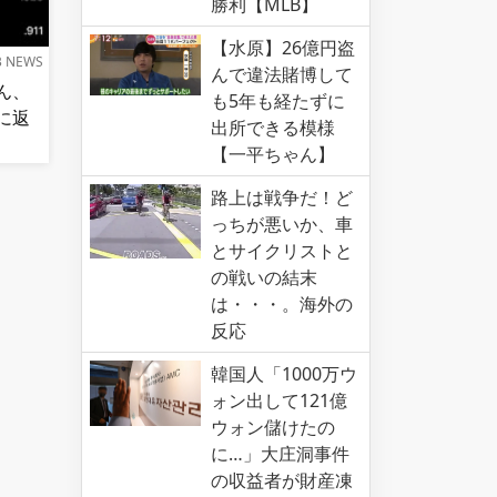
勝利【MLB】
【水原】26億円盗
B NEWS
んで違法賭博して
ん、
も5年も経たずに
に返
出所できる模様
【一平ちゃん】
路上は戦争だ！ど
っちが悪いか、車
とサイクリストと
の戦いの結末
は・・・。海外の
反応
韓国人「1000万ウ
ォン出して121億
ウォン儲けたの
に…」大庄洞事件
の収益者が財産凍