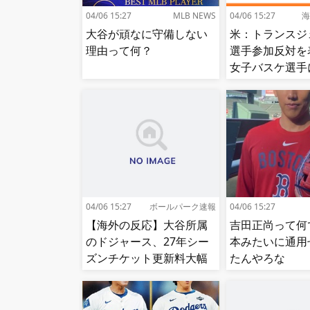
04/06 15:27
MLB NEWS
04/06 15:27
海
大谷が頑なに守備しない
米：トランスジ
理由って何？
選手参加反対を
女子バスケ選手
せ続出…試合中
（？）肘鉄を顔
う[海外の反応]
04/06 15:27
ボールパーク速報
04/06 15:27
【海外の反応】大谷所属
吉田正尚って何
のドジャース、27年シー
本みたいに通用
ズンチケット更新料大幅
たんやろな
値上げ【MLB】