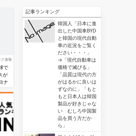
記事ランキング
韓国人「日本に進
出した中国車BYD
と韓国の現代自動
車の近況をご覧く
ださい・・・」
→「現代自動車は
ーク速報
価格で滅びる」
球で
「品質は現代の方
スが
がはるかに良いは
ヨナ
ずなのに」「もと
もと日本人は韓国
製品が好きじゃな
い むしろ中国製
品を買う方だか
ら」