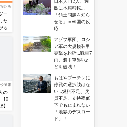
日本人112人、独
道翻訳所
島に本籍移転…
ダー
「領土問題を知ら
した
せる」＝韓国の反
がら
応
図的
アゾフ軍団、ロシ
食ら
ア軍の大規模装甲
突撃を粉砕…戦車7
両、装甲車6両な
どを破壊！
もはやプーチンに
停戦の選択肢はな
ーク速報
い…燃料不足、兵
人の
員不足、支持率低
10
下でも止まれない
B】
「地獄のデスロー
ド」！