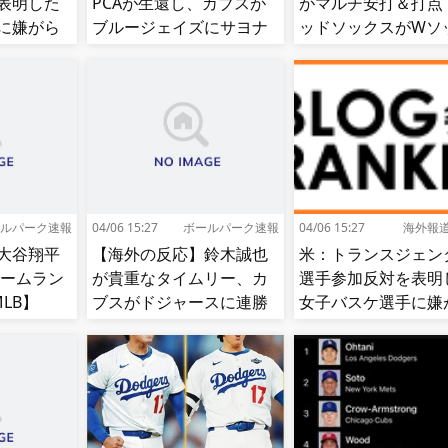
表明した
PCAが生還し、カブスが
がマルチ安打＆打点
に嫌がら
ブルージェイズにサヨナ
ッドソックスがWソ
に意図的
ラ勝ち【MLB】
スをスイープして8
面に食ら
【MLB】
ルパーク速報
04/06 15:27
ボールパーク速報
04/06 15:27
海外報
大谷翔平
【海外の反応】鈴木誠也
米：トランスジェン
ホームラン
が貴重なタイムリー、カ
選手参加反対を表明
LB】
ブスがドジャースに連勝
女子バスケ選手に嫌
【大谷】
せ続出…試合中に意
（？）肘鉄を顔面に
う[海外の反応]