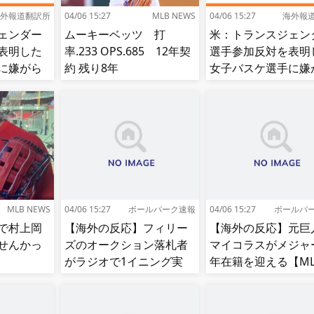
外報道翻訳所
04/06 15:27
MLB NEWS
04/06 15:27
海外報
ェンダー
ムーキーベッツ 打
米：トランスジェン
表明した
率.233 OPS.685 12年契
選手参加反対を表明
に嫌がら
約 残り8年
女子バスケ選手に嫌
に意図的
せ続出…試合中に意
面に食ら
（？）肘鉄を顔面に
う[海外の反応]
MLB NEWS
04/06 15:27
ボールパーク速報
04/06 15:27
ボールパ
で村上岡
【海外の反応】フィリー
【海外の反応】元巨
せんかっ
ズのオークション落札者
マイコラスがメジャー
がラジオで1イニング実
年在籍を迎える【ML
況!【MLB】