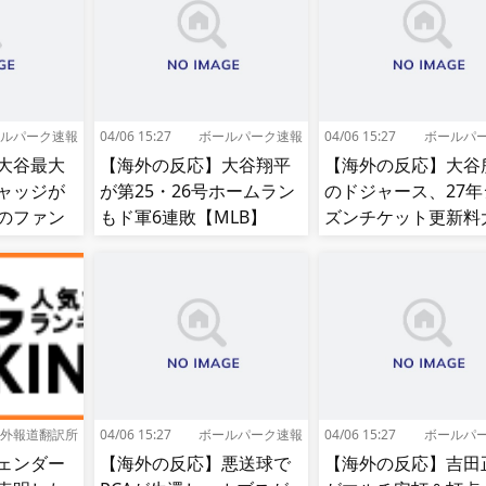
ルパーク速報
04/06 15:27
ボールパーク速報
04/06 15:27
ボールパ
大谷最大
【海外の反応】大谷翔平
【海外の反応】大谷
ャッジが
が第25・26号ホームラン
のドジャース、27年
のファン
もド軍6連敗【MLB】
ズンチケット更新料
値上げ【MLB】
外報道翻訳所
04/06 15:27
ボールパーク速報
04/06 15:27
ボールパ
ェンダー
【海外の反応】悪送球で
【海外の反応】吉田