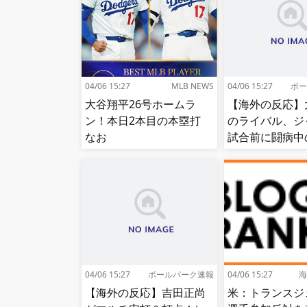
04/06 15:27
MLB NEWS
04/06 15:27
ボー
大谷翔平26号ホームラ
【海外の反応】
ン！本日2本目の本塁打
のライバル、ジ
なお
試合前に闘病中
と逢う【MLB】
04/06 15:27
ボールパーク速報
04/06 15:27
海
【海外の反応】吉田正尚
米：トランスジ