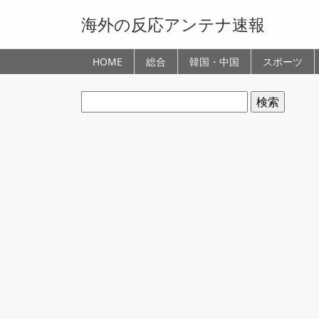
海外の反応アンテナ速報
HOME
総合
韓国・中国
スポーツ
検
索: