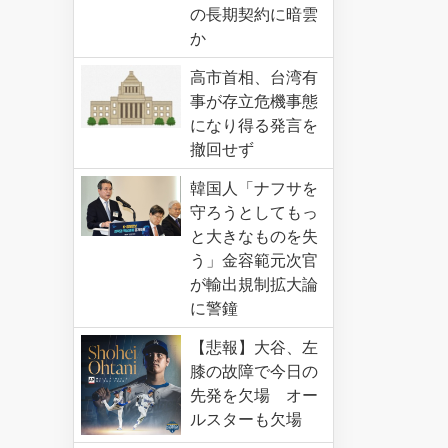
の長期契約に暗雲
か
高市首相、台湾有
事が存立危機事態
になり得る発言を
撤回せず
韓国人「ナフサを
守ろうとしてもっ
と大きなものを失
う」金容範元次官
が輸出規制拡大論
に警鐘
【悲報】大谷、左
膝の故障で今日の
先発を欠場 オー
ルスターも欠場