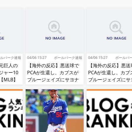
ルパーク速報
04/06 15:27
ボールパーク速報
04/06 15:27
ボールパ
元巨人の
【海外の反応】悪送球で
【海外の反応】悪送
ジャー10
PCAが生還し、カブスが
PCAが生還し、カブ
【MLB】
ブルージェイズにサヨナ
ブルージェイズにサ
ラ勝ち【MLB】
ラ勝ち【MLB】