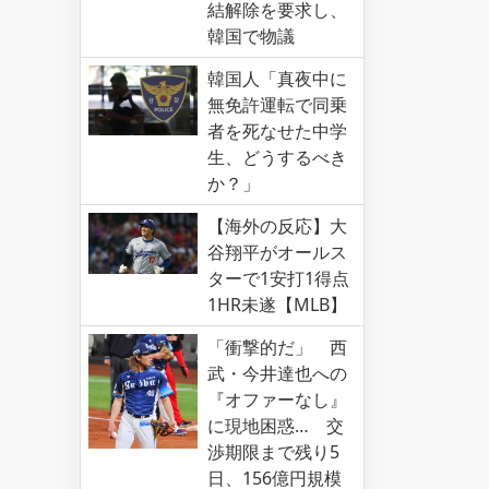
結解除を要求し、
韓国で物議
韓国人「真夜中に
無免許運転で同乗
者を死なせた中学
生、どうするべき
か？」
【海外の反応】大
谷翔平がオールス
ターで1安打1得点
1HR未遂【MLB】
「衝撃的だ」 西
武・今井達也への
『オファーなし』
に現地困惑… 交
渉期限まで残り5
日、156億円規模