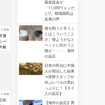
最低賃金が
「11,500ウォンだ
と!?」韓国国民は
反発の声
猫を飼うと言うこ
ーク速報
とはこういうこと
所属
さ。寝ようかなと
シー
ベットに向かうと
大幅
猫が・・・。海外
の反応
日本の民泊に中国
人が宿泊した結果
→清掃スタッフが
叫ぶレベルの荒れ
っぷりに！【タイ
人の反応】
ーク速報
正尚
【海外の反応】男