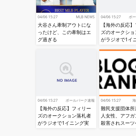
04/06 15:27
MLB NEWS
04/06 15:27
ボー
大谷さん牽制アウトにな
【海外の反応】
ったけど、この牽制はエ
ズのオークショ
グ過ぎる
がラジオで1イ
況!【MLB】
04/06 15:27
ボールパーク速報
04/06 15:27
海
【海外の反応】フィリー
難民支援団体所
ズのオークション落札者
人女性、アフガ
がラジオで1イニング実
殺害されスーツ
況!【MLB】
から遺体で発見