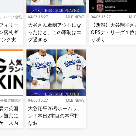
ルパーク速報
04/06 15:27
MLB NEWS
04/06 15:27
ML
フィリー
大谷さん牽制アウトにな
【朗報】大谷翔平さ
ン落札者
ったけど、この牽制はエ
OPSナ・リーグ１位
ニング実
グ過ぎる
り咲く
外報道翻訳所
04/06 15:27
MLB NEWS
属の英国
大谷翔平26号ホームラ
ン難民に
ン！本日2本目の本塁打
ケース内
なお
される…