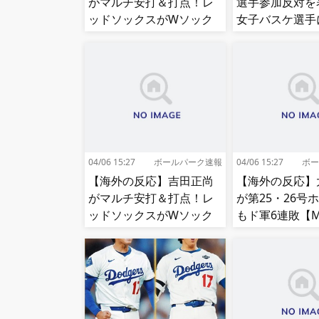
がマルチ安打＆打点！レ
選手参加反対を
ッドソックスがWソック
女子バスケ選手
スをスイープして8連勝！
せ続出…試合中
【MLB】
（？）肘鉄を顔
う[海外の反応]
04/06 15:27
ボールパーク速報
04/06 15:27
ボー
【海外の反応】吉田正尚
【海外の反応】
がマルチ安打＆打点！レ
が第25・26号
ッドソックスがWソック
もド軍6連敗【M
スをスイープして8連勝！
【MLB】