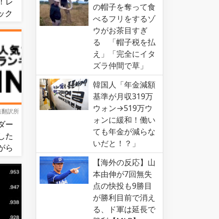
！レ
の帽子を奪って食
ック
べるフリをするゾ
連勝！
ウがお茶目すぎ
る 「帽子税を払
え」「完全にイタ
ズラ仲間で草」
韓国人「年金減額
基準が月収319万
ウォン→519万ウ
道翻訳所
ォンに緩和！働い
ダー
ても年金が減らな
した
いだと！？」
がら
図的
【海外の反応】山
食ら
本由伸が7回無失
点の快投も9勝目
が勝利目前で消え
る、ド軍は延長で