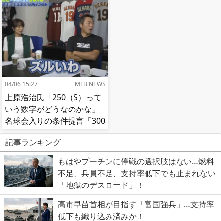
04/06 15:27
MLB NEWS
上原浩治氏「250（S）って
いう数字がどうなのかな」
名球会入りの条件提言「300
とか…」
記事ランキング
もはやプーチンに停戦の選択肢はない…燃料
不足、兵員不足、支持率低下でも止まれない
「地獄のデスロード」！
高市早苗首相が目指す「富国強兵」…支持率
低下も織り込み済みか！