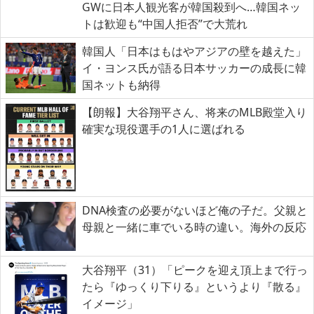
GWに日本人観光客が韓国殺到へ…韓国ネッ
トは歓迎も“中国人拒否”で大荒れ
韓国人「日本はもはやアジアの壁を越えた」
イ・ヨンス氏が語る日本サッカーの成長に韓
国ネットも納得
【朗報】大谷翔平さん、将来のMLB殿堂入り
確実な現役選手の1人に選ばれる
DNA検査の必要がないほど俺の子だ。父親と
母親と一緒に車でいる時の違い。海外の反応
大谷翔平（31）「ピークを迎え頂上まで行っ
たら『ゆっくり下りる』というより『散る』
イメージ」