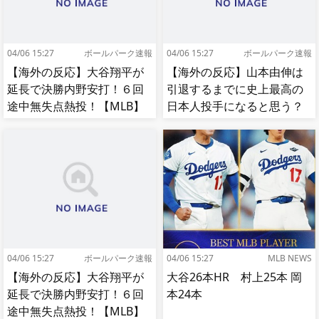
04/06 15:27
ボールパーク速報
04/06 15:27
ボールパーク速報
【海外の反応】大谷翔平が
【海外の反応】山本由伸は
延長で決勝内野安打！６回
引退するまでに史上最高の
途中無失点熱投！【MLB】
日本人投手になると思う？
【MLB】
04/06 15:27
ボールパーク速報
04/06 15:27
MLB NEWS
【海外の反応】大谷翔平が
大谷26本HR 村上25本 岡
延長で決勝内野安打！６回
本24本
途中無失点熱投！【MLB】