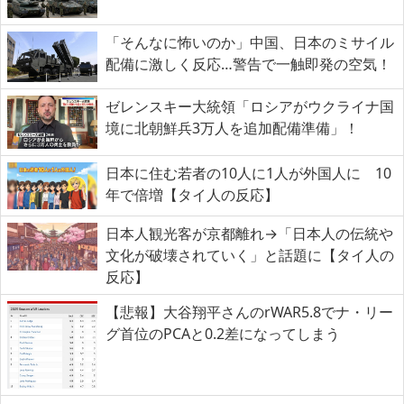
「そんなに怖いのか」中国、日本のミサイル
配備に激しく反応…警告で一触即発の空気！
ゼレンスキー大統領「ロシアがウクライナ国
境に北朝鮮兵3万人を追加配備準備」！
日本に住む若者の10人に1人が外国人に 10
年で倍増【タイ人の反応】
日本人観光客が京都離れ→「日本人の伝統や
文化が破壊されていく」と話題に【タイ人の
反応】
【悲報】大谷翔平さんのrWAR5.8でナ・リー
グ首位のPCAと0.2差になってしまう