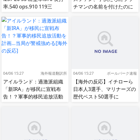
率.540 ops.910 119三
チマンの名前を付けたのに
振） ←率直な印象
移籍してしまう【MLB】
04/06 15:27
海外報道翻訳所
04/06 15:27
ボールパーク速報
アイルランド：過激派組織
【海外の反応】イチローら
「新IRA」が移民に宣戦布
日本人3選手、マリナーズの
告！？軍事的移民追放活動
歴代ベスト50選手に
を計画…当局が警戒強める
【MLB】
[海外の反応]