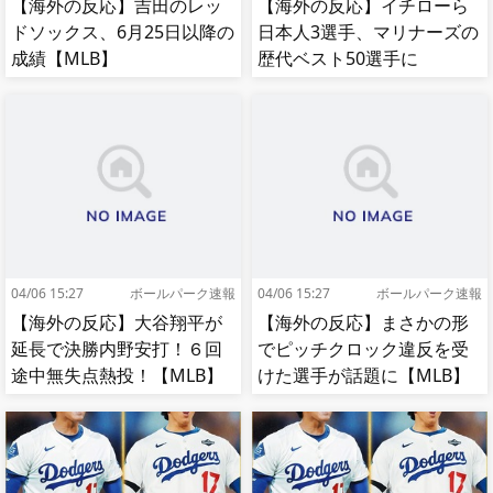
【海外の反応】吉田のレッ
【海外の反応】イチローら
ドソックス、6月25日以降の
日本人3選手、マリナーズの
成績【MLB】
歴代ベスト50選手に
【MLB】
04/06 15:27
ボールパーク速報
04/06 15:27
ボールパーク速報
【海外の反応】大谷翔平が
【海外の反応】まさかの形
延長で決勝内野安打！６回
でピッチクロック違反を受
途中無失点熱投！【MLB】
けた選手が話題に【MLB】