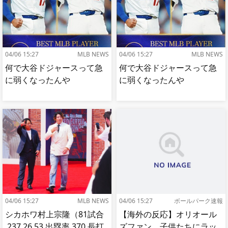
04/06 15:27
MLB NEWS
04/06 15:27
MLB NEWS
何で大谷ドジャースって急
何で大谷ドジャースって急
に弱くなったんや
に弱くなったんや
04/06 15:27
MLB NEWS
04/06 15:27
ボールパーク速報
シカホワ村上宗隆（81試合
【海外の反応】オリオール
.237 26 53 出塁率.370 長打
ズファン、子供たちにラッ