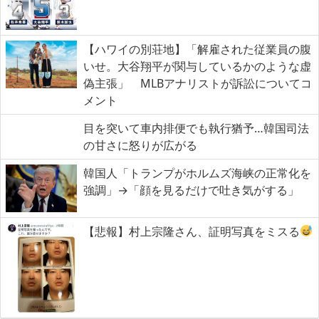
【ハワイの別荘地】「解雇された従業員の腹
いせ。大谷翔平が関与しているかのような虚
偽主張」 MLBアナリストが訴訟についてコ
メント
目を突いて車内排便でも執行猶予…韓国司法
の甘さに怒りが広がる
韓国人「トランプがホルムズ海峡の正常化を
強調」→「顔を見るだけで吐き気がする」
【悲報】村上宗隆さん、証明写真をミスる