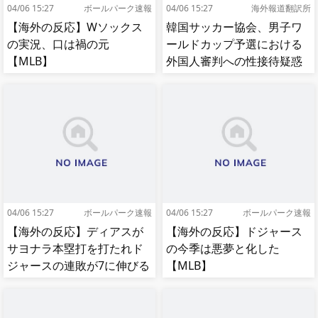
04/06 15:27
ボールパーク速報
04/06 15:27
海外報道翻訳所
【海外の反応】Wソックス
韓国サッカー協会、男子ワ
の実況、口は禍の元
ールドカップ予選における
【MLB】
外国人審判への性接待疑惑
が浮上…よみがえる2002W
杯の悪夢[海外の反応]
04/06 15:27
ボールパーク速報
04/06 15:27
ボールパーク速報
【海外の反応】ディアスが
【海外の反応】ドジャース
サヨナラ本塁打を打たれド
の今季は悪夢と化した
ジャースの連敗が7に伸びる
【MLB】
【MLB】