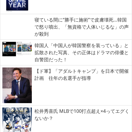
寝ている間に“勝手に施術”で皮膚壊死…韓国
で怒り噴出、「無資格で人体いじるな」の声
が殺到
韓国人「中国人が韓国警察を装っている」と
拡散された写真、その正体はドラマの俳優と
自警団だった！
【ド軍】「アダルトキャンプ」を日本で開催
計画 往年の名選手が指導
松井秀喜氏 MLBで100打点超え×4ってエグく
ないか？