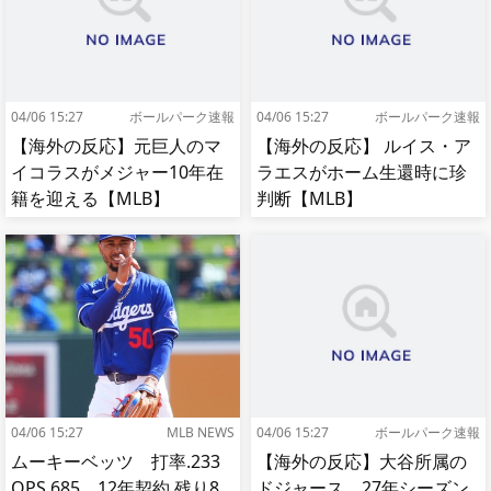
04/06 15:27
ボールパーク速報
04/06 15:27
ボールパーク速報
【海外の反応】元巨人のマ
【海外の反応】 ルイス・ア
イコラスがメジャー10年在
ラエスがホーム生還時に珍
籍を迎える【MLB】
判断【MLB】
04/06 15:27
MLB NEWS
04/06 15:27
ボールパーク速報
ムーキーベッツ 打率.233
【海外の反応】大谷所属の
OPS.685 12年契約 残り8
ドジャース、27年シーズン