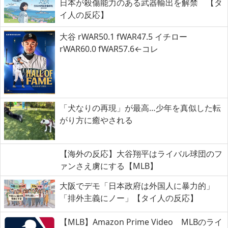
日本が殺傷能力のある武器輸出を解禁 【タ
イ人の反応】
大谷 rWAR50.1 fWAR47.5 イチロー
rWAR60.0 fWAR57.6←コレ
「犬なりの再現」が最高…少年を真似した転
がり方に癒やされる
【海外の反応】大谷翔平はライバル球団のフ
ァンさえ虜にする【MLB】
大阪でデモ「日本政府は外国人に暴力的」
「排外主義にノー」【タイ人の反応】
【MLB】Amazon Prime Video MLBのライ