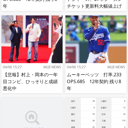
年
チケット更新料大幅値上げ
【MLB】
04/06 15:27
MLB NEWS
04/06 15:27
MLB NEWS
【悲報】村上・岡本の一年
ムーキーベッツ 打率.233
目コンビ、ひっそりと成績
OPS.685 12年契約 残り8
悪化中
年