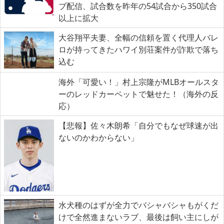
ブ配信、試合数を昨年の54試合から350試合
以上に拡大
大谷翔平夫妻、全幅の信頼を置く代理人バレ
ロが持ってきたハワイ別荘案件が詐欺で落ち
込む
海外「可愛い！」村上宗隆がMLBオールスタ
ーのレッドカーペットで魅せた！（海外の反
応）
【悲報】佐々木朗希「自分でもなぜ球速が出
ないのかわからない」
水犬種のはずが全力でバシャバシャもがくだ
けで全然進まないラブ、最後は飼い主にしが