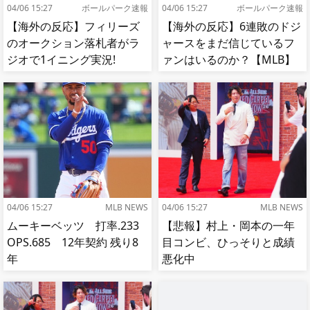
04/06 15:27
ボールパーク速報
04/06 15:27
ボールパーク速報
【海外の反応】フィリーズ
【海外の反応】6連敗のドジ
のオークション落札者がラ
ャースをまだ信じているフ
ジオで1イニング実況!
ァンはいるのか？【MLB】
【MLB】
04/06 15:27
MLB NEWS
04/06 15:27
MLB NEWS
ムーキーベッツ 打率.233
【悲報】村上・岡本の一年
OPS.685 12年契約 残り8
目コンビ、ひっそりと成績
年
悪化中