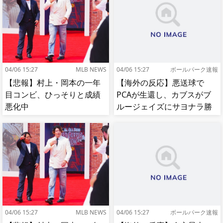
04/06 15:27
MLB NEWS
04/06 15:27
ボールパーク速報
【悲報】村上・岡本の一年
【海外の反応】悪送球で
目コンビ、ひっそりと成績
PCAが生還し、カブスがブ
悪化中
ルージェイズにサヨナラ勝
ち【MLB】
04/06 15:27
MLB NEWS
04/06 15:27
ボールパーク速報