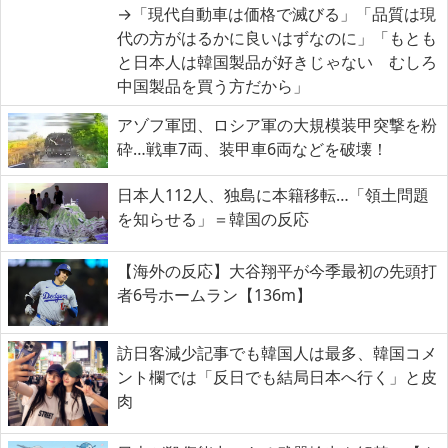
→「現代自動車は価格で滅びる」「品質は現
代の方がはるかに良いはずなのに」「もとも
と日本人は韓国製品が好きじゃない むしろ
中国製品を買う方だから」
アゾフ軍団、ロシア軍の大規模装甲突撃を粉
砕…戦車7両、装甲車6両などを破壊！
日本人112人、独島に本籍移転…「領土問題
を知らせる」＝韓国の反応
【海外の反応】大谷翔平が今季最初の先頭打
者6号ホームラン【136m】
訪日客減少記事でも韓国人は最多、韓国コメ
ント欄では「反日でも結局日本へ行く」と皮
肉