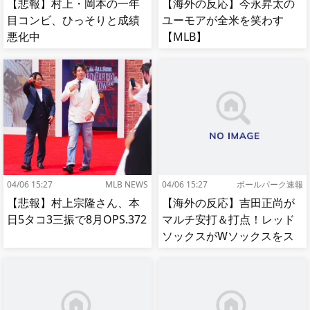
【悲報】村上・岡本の一年
【海外の反応】今永昇太の
目コンビ、ひっそりと成績
ユーモアが全米を笑わす
悪化中
【MLB】
04/06 15:27
MLB NEWS
04/06 15:27
ボールパーク速報
【悲報】村上宗隆さん、本
【海外の反応】吉田正尚が
日5タコ3三振で8月OPS.372
マルチ安打＆打点！レッド
ソックスがWソックスをス
イープして8連勝！【MLB】