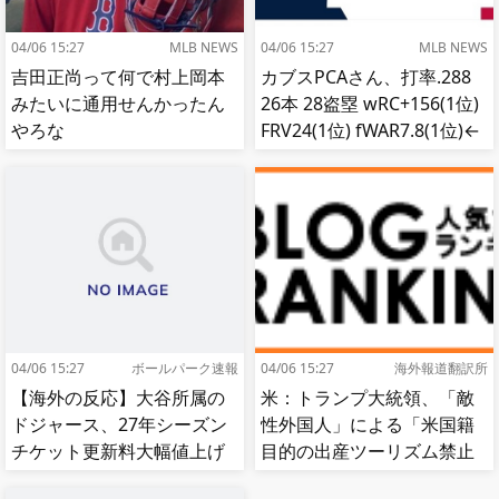
04/06 15:27
MLB NEWS
04/06 15:27
MLB NEWS
吉田正尚って何で村上岡本
カブスPCAさん、打率.288
みたいに通用せんかったん
26本 28盗塁 wRC+156(1位)
やろな
FRV24(1位) fWAR7.8(1位)←
これ
04/06 15:27
ボールパーク速報
04/06 15:27
海外報道翻訳所
【海外の反応】大谷所属の
米：トランプ大統領、「敵
ドジャース、27年シーズン
性外国人」による「米国籍
チケット更新料大幅値上げ
目的の出産ツーリズム禁止
【MLB】
令」に署名…寄生侵略防止