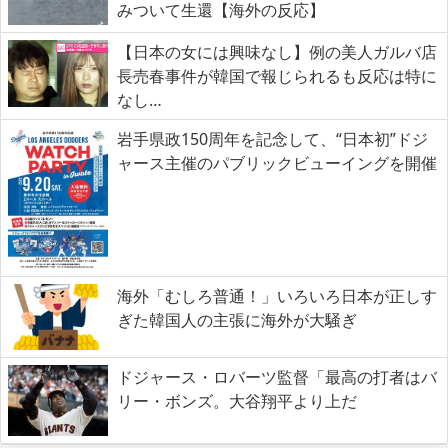
みついて生還【海外の反応】
【日本の女には興味なし】例の美人ガルバ店
長売春事件が韓国で報じられるも反応は特に
なし…
岩手県政150周年を記念して、“日本初”ドジ
ャース主催のパブリックビューイングを開催
海外「むしろ普通！」いろいろ日本が正しす
ぎた韓国人の主張に海外が大騒ぎ
ドジャース・ロバーツ監督「最高の打者はバ
リー・ボンズ。大谷翔平より上だ