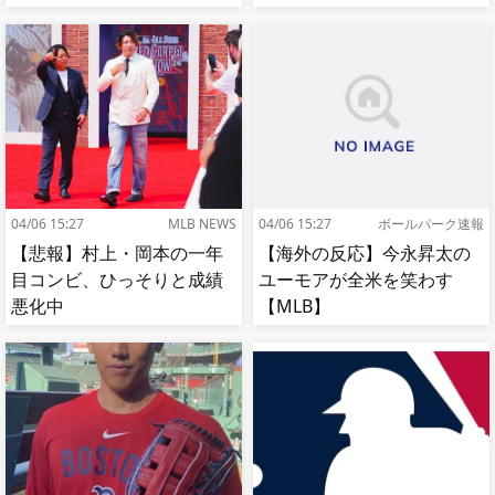
【MLB】
04/06 15:27
MLB NEWS
04/06 15:27
ボールパーク速報
【悲報】村上・岡本の一年
【海外の反応】今永昇太の
目コンビ、ひっそりと成績
ユーモアが全米を笑わす
悪化中
【MLB】