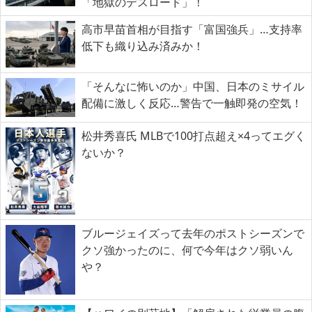
「地獄のデスロード」！
高市早苗首相が目指す「富国強兵」…支持率
低下も織り込み済みか！
「そんなに怖いのか」中国、日本のミサイル
配備に激しく反応…警告で一触即発の空気！
松井秀喜氏 MLBで100打点超え×4ってエグく
ないか？
ブルージェイズって去年のポストシーズンで
クソ強かったのに、何で今年はクソ弱いん
や？