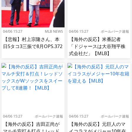
04/06 15:27
MLB NEWS
04/06 15:27
ボールパーク速報
【悲報】村上宗隆さん、本
【海外の反応】米番記者
日5タコ3三振で8月OPS.372
「ドジャースは大谷翔平株
式会社だ」【MLB】
04/06 15:27
ボールパーク速報
04/06 15:27
ボールパーク速報
【海外の反応】吉田正尚が
【海外の反応】元巨人のマ
マルチ安打＆打点！レッド
イコラスがメジャー10年在