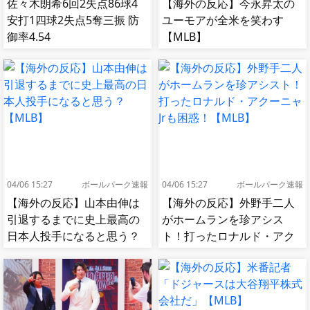
佐々木朗希6回2失点86球4
【海外の反応】今永昇太の
安打1四球2失点5奪三振 防
ユーモアが全米を笑わす
御率4.54
【MLB】
04/06 15:27
ボールパーク速報
04/06 15:27
ボールパーク速報
【海外の反応】山本由伸は
【海外の反応】外野手二人
引退するまでに史上最高の
がホームランを珍アシス
日本人投手になると思う？
ト！打ったロナルド・アク
【MLB】
ーニャJrも困惑！【MLB】