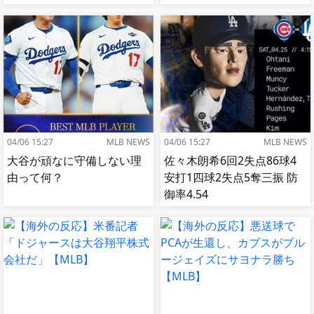
OPS.740←これ
04/06 15:27
MLB NEWS
04/06 15:27
MLB NEWS
大谷が頑なに守備しない理
佐々木朗希6回2失点86球4
由って何？
安打1四球2失点5奪三振 防
御率4.54