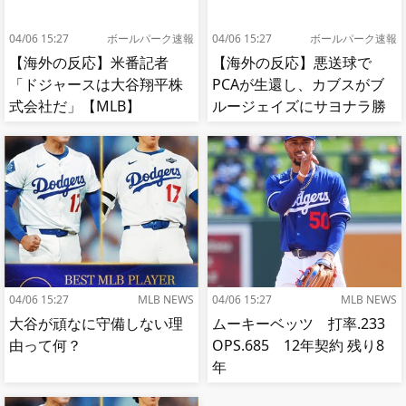
04/06 15:27
ボールパーク速報
04/06 15:27
ボールパーク速報
【海外の反応】米番記者
【海外の反応】悪送球で
「ドジャースは大谷翔平株
PCAが生還し、カブスがブ
式会社だ」【MLB】
ルージェイズにサヨナラ勝
ち【MLB】
04/06 15:27
MLB NEWS
04/06 15:27
MLB NEWS
大谷が頑なに守備しない理
ムーキーベッツ 打率.233
由って何？
OPS.685 12年契約 残り8
年