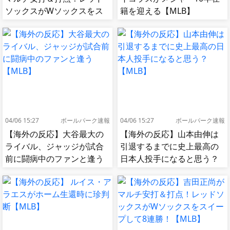
ソックスがWソックスをス
籍を迎える【MLB】
イープして8連勝！【MLB】
04/06 15:27
ボールパーク速報
04/06 15:27
ボールパーク速報
【海外の反応】大谷最大の
【海外の反応】山本由伸は
ライバル、ジャッジが試合
引退するまでに史上最高の
前に闘病中のファンと逢う
日本人投手になると思う？
【MLB】
【MLB】