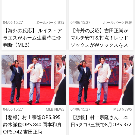
04/06 15:27
ボールパーク速報
04/06 15:27
ボールパーク速報
【海外の反応】 ルイス・ア
【海外の反応】吉田正尚が
ラエスがホーム生還時に珍
マルチ安打＆打点！レッド
判断【MLB】
ソックスがWソックスをス
イープして8連勝！【MLB】
04/06 15:27
MLB NEWS
04/06 15:27
MLB NEWS
【悲報】村上宗隆OPS.895
【悲報】村上宗隆さん、本
鈴木誠也OPS.840 岡本和真
日5タコ3三振で8月OPS.372
OPS.742 吉田正尚