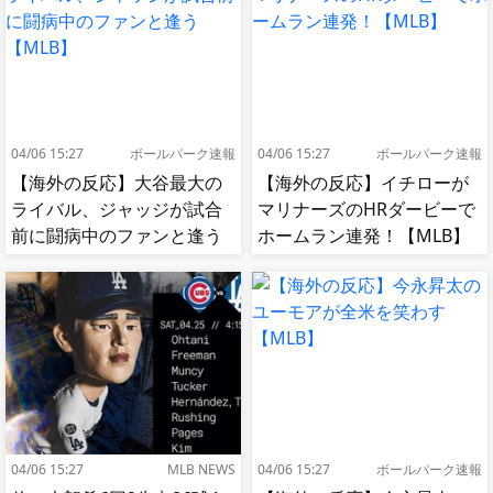
04/06 15:27
ボールパーク速報
04/06 15:27
ボールパーク速報
【海外の反応】大谷最大の
【海外の反応】イチローが
ライバル、ジャッジが試合
マリナーズのHRダービーで
前に闘病中のファンと逢う
ホームラン連発！【MLB】
【MLB】
04/06 15:27
MLB NEWS
04/06 15:27
ボールパーク速報