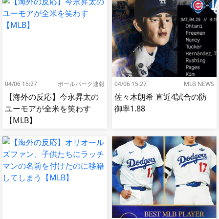
04/06 15:27
ボールパーク速報
04/06 15:27
MLB NEWS
【海外の反応】今永昇太の
佐々木朗希 直近4試合の防
ユーモアが全米を笑わす
御率1.88
【MLB】