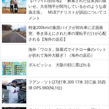
【ハワイの別荘地】「解雇された従業員の腹
いせ。大谷翔平が関与しているかのような虚
偽主張」 MLBアナリストが訴訟についてコ
メント
時速200kmの集団バイクが対向車に正面衝
突、巻き添えにされた車の運転手だけが心配
される【海外の反応】
海外「ワロタ」除幕式でイチロー像のバット
が折れて海外大騒ぎ！（海外の反応）
ダルビッシュ 大阪の顔に選ばれる
フアン・ソト(27)打率.300 17本 33三振 35四
球 OPS.980(NL1位)