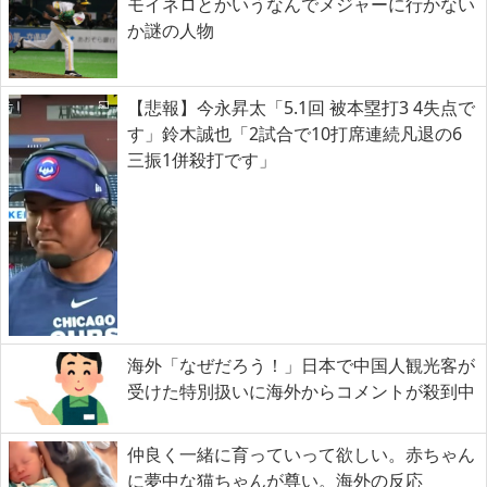
モイネロとかいうなんでメジャーに行かない
か謎の人物
【悲報】今永昇太「5.1回 被本塁打3 4失点で
す」鈴木誠也「2試合で10打席連続凡退の6
三振1併殺打です」
海外「なぜだろう！」日本で中国人観光客が
受けた特別扱いに海外からコメントが殺到中
仲良く一緒に育っていって欲しい。赤ちゃん
に夢中な猫ちゃんが尊い。海外の反応