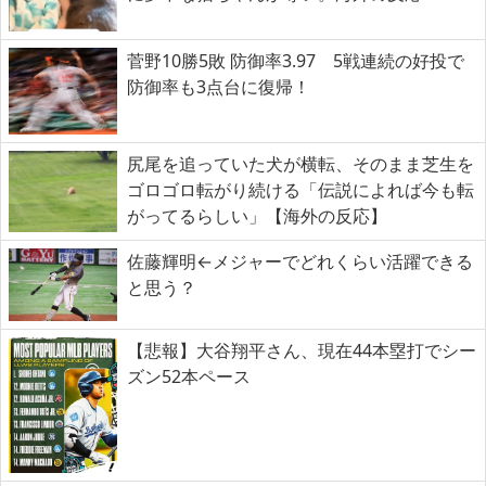
菅野10勝5敗 防御率3.97 5戦連続の好投で
防御率も3点台に復帰！
尻尾を追っていた犬が横転、そのまま芝生を
ゴロゴロ転がり続ける「伝説によれば今も転
がってるらしい」【海外の反応】
佐藤輝明←メジャーでどれくらい活躍できる
と思う？
【悲報】大谷翔平さん、現在44本塁打でシー
ズン52本ペース