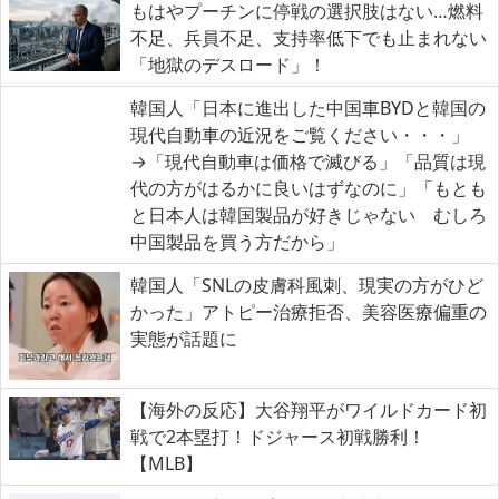
もはやプーチンに停戦の選択肢はない…燃料
不足、兵員不足、支持率低下でも止まれない
「地獄のデスロード」！
韓国人「日本に進出した中国車BYDと韓国の
現代自動車の近況をご覧ください・・・」
→「現代自動車は価格で滅びる」「品質は現
代の方がはるかに良いはずなのに」「もとも
と日本人は韓国製品が好きじゃない むしろ
中国製品を買う方だから」
韓国人「SNLの皮膚科風刺、現実の方がひど
かった」アトピー治療拒否、美容医療偏重の
実態が話題に
【海外の反応】大谷翔平がワイルドカード初
戦で2本塁打！ドジャース初戦勝利！
【MLB】