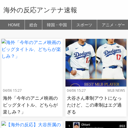
海外の反応アンテナ速報
HOME
総合
韓国・中国
スポーツ
アニメ・ゲー
04/06 15:27
04/06 15:27
MLB NEWS
海外「今年のアニメ映画の
大谷さん牽制アウトになっ
ビッグタイトル、どちらが
たけど、この牽制はエグ過
楽しみ？」
ぎる