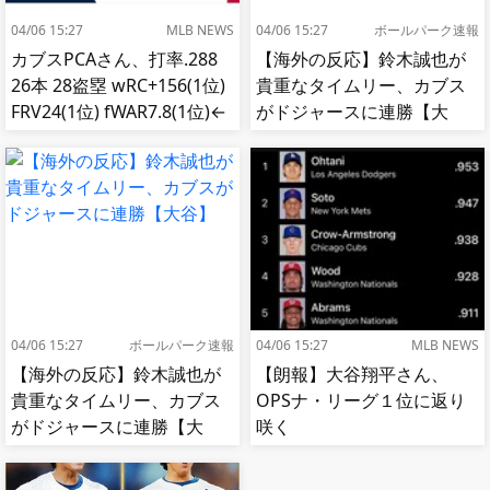
04/06 15:27
MLB NEWS
04/06 15:27
ボールパーク速報
カブスPCAさん、打率.288
【海外の反応】鈴木誠也が
26本 28盗塁 wRC+156(1位)
貴重なタイムリー、カブス
FRV24(1位) fWAR7.8(1位)←
がドジャースに連勝【大
これ
谷】
04/06 15:27
ボールパーク速報
04/06 15:27
MLB NEWS
【海外の反応】鈴木誠也が
【朗報】大谷翔平さん、
貴重なタイムリー、カブス
OPSナ・リーグ１位に返り
がドジャースに連勝【大
咲く
谷】