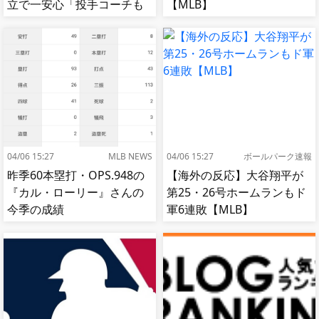
立で一安心「投手コーチも
【MLB】
捕手もかなり好き」
04/06 15:27
MLB NEWS
04/06 15:27
ボールパーク速報
昨季60本塁打・OPS.948の
【海外の反応】大谷翔平が
『カル・ローリー』さんの
第25・26号ホームランもド
今季の成績
軍6連敗【MLB】