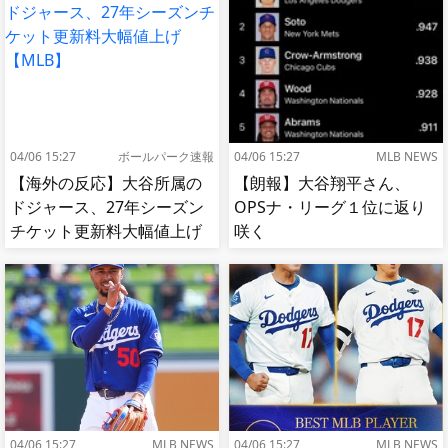
04/06 15:27
ボールパーク速報
04/06 15:27
MLB NEWS
【海外の反応】大谷所属の
【朗報】大谷翔平さん、
ドジャース、27年シーズン
OPSナ・リーグ１位に返り
チケット更新料大幅値上げ
咲く
【MLB】
04/06 15:27
MLB NEWS
04/06 15:27
MLB NEWS