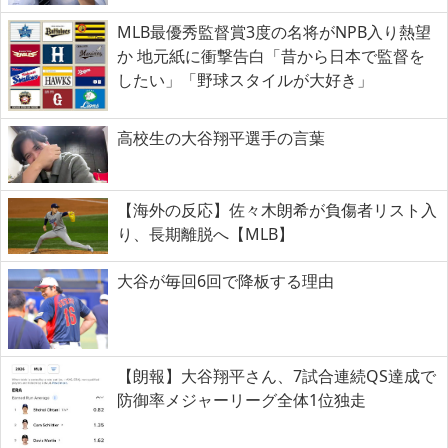
MLB最優秀監督賞3度の名将がNPB入り熱望
か 地元紙に衝撃告白「昔から日本で監督を
したい」「野球スタイルが大好き」
高校生の大谷翔平選手の言葉
【海外の反応】佐々木朗希が負傷者リスト入
り、長期離脱へ【MLB】
大谷が毎回6回で降板する理由
【朗報】大谷翔平さん、7試合連続QS達成で
防御率メジャーリーグ全体1位独走