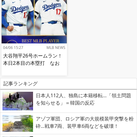
04/06 15:27
MLB NEWS
大谷翔平26号ホームラン！
本日2本目の本塁打 なお
記事ランキング
日本人112人、独島に本籍移転…「領土問題
を知らせる」＝韓国の反応
アゾフ軍団、ロシア軍の大規模装甲突撃を粉
砕…戦車7両、装甲車6両などを破壊！