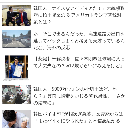
韓国人「ナイスなアイディアだ！」大統領政
府に拍手喝采の 対アメリカトランプ関税対
策とは？
あ、そこで出るんだった。高速道路の出口を
逃してバックしようと考える天才っているん
だな。海外の反応
【悲報】米解説者「佐々木朗希は球場に入っ
て大丈夫なの？w12歳ぐらいにみえるけど」
韓国人「5000万ウォンの小切手はどこか
ら？」質問に携帯をいじる60代男性、まさか
の結末に」
韓国バイオETFが相次ぎ急落、投資家からは
「またバイオにやられた」と不信感広がる