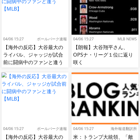
04/06 15:27
ボールパーク速報
04/06 15:27
MLB NEWS
【海外の反応】大谷最大の
【朗報】大谷翔平さん、
ライバル、ジャッジが試合
OPSナ・リーグ１位に返り
前に闘病中のファンと逢う
咲く
【MLB】
04/06 15:27
ボールパーク速報
04/06 15:27
海外報道翻訳所
【海外の反応】大谷最大の
米：トランプ大統領、「敵