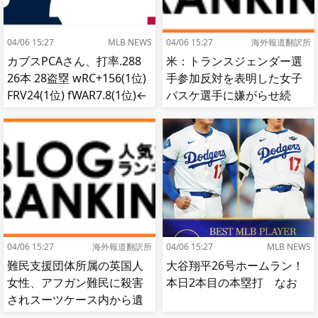
04/06 15:27
MLB NEWS
04/06 15:27
海外報道翻訳所
カブスPCAさん、打率.288
米：トランスジェンダー選
26本 28盗塁 wRC+156(1位)
手参加反対を表明した女子
FRV24(1位) fWAR7.8(1位)←
バスケ選手に嫌がらせ続
これ
出…試合中に意図的（？）
肘鉄を顔面に食らう[海外の
反応]
04/06 15:27
海外報道翻訳所
04/06 15:27
MLB NEWS
難民支援団体所属の英国人
大谷翔平26号ホームラン！
女性、アフガン難民に殺害
本日2本目の本塁打 なお
されスーツケース内から遺
体で発見される…[海外の反