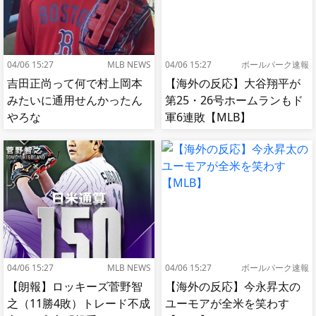
04/06 15:27
MLB NEWS
04/06 15:27
ボールパーク速報
吉田正尚って何で村上岡本
【海外の反応】大谷翔平が
みたいに通用せんかったん
第25・26号ホームランもド
やろな
軍6連敗【MLB】
04/06 15:27
MLB NEWS
04/06 15:27
ボールパーク速報
【朗報】ロッキーズ菅野智
【海外の反応】今永昇太の
之（11勝4敗）トレード不成
ユーモアが全米を笑わす