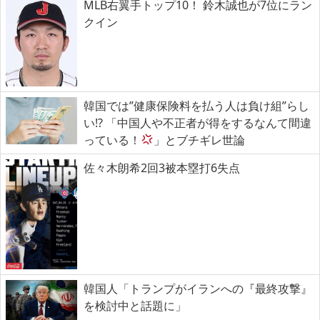
MLB右翼手トップ10！ 鈴木誠也が7位にラン
クイン
韓国では”健康保険料を払う人は負け組”らし
い!? 「中国人や不正者が得をするなんて間違
っている！
」とブチギレ世論
佐々木朗希2回3被本塁打6失点
韓国人「トランプがイランへの『最終攻撃』
を検討中と話題に」