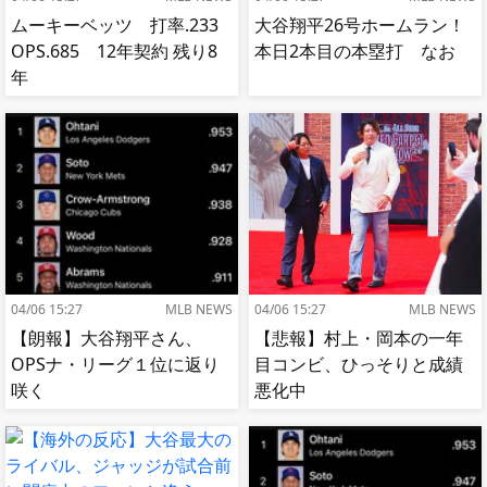
ムーキーベッツ 打率.233
大谷翔平26号ホームラン！
OPS.685 12年契約 残り8
本日2本目の本塁打 なお
年
04/06 15:27
MLB NEWS
04/06 15:27
MLB NEWS
【朗報】大谷翔平さん、
【悲報】村上・岡本の一年
OPSナ・リーグ１位に返り
目コンビ、ひっそりと成績
咲く
悪化中