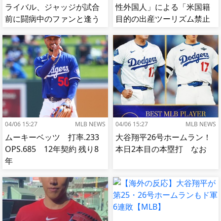
ライバル、ジャッジが試合
性外国人」による「米国籍
前に闘病中のファンと逢う
目的の出産ツーリズム禁止
【MLB】
令」に署名…寄生侵略防止
へ[海外の反応]
04/06 15:27
MLB NEWS
04/06 15:27
MLB NEWS
ムーキーベッツ 打率.233
大谷翔平26号ホームラン！
OPS.685 12年契約 残り8
本日2本目の本塁打 なお
年