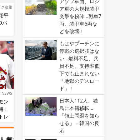
アゾフ軍団、ロシ
ーク速報
ア軍の大規模装甲
翔平
突撃を粉砕…戦車7
Dバ
両、装甲車6両な
どを破壊！
もはやプーチンに
停戦の選択肢はな
い…燃料不足、兵
員不足、支持率低
下でも止まれない
「地獄のデスロー
ド」！
B NEWS
日本人112人、独
モン
島に本籍移転…
籍！
「領土問題を知ら
トレ
せる」＝韓国の反
応