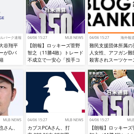
ルパーク速報
04/06 15:27
MLB NEWS
04/06 15:27
海外報
大谷翔平
【朗報】ロッキーズ菅野
難民支援団体所属の
ーがDバ
智之（11勝4敗）トレード
人女性、アフガン難
籍
不成立で一安心「投手コ
殺害されスーツケー
ーチも捕手もかなり好
から遺体で発見され
き」
[海外の反応]
MLB NEWS
04/06 15:27
MLB NEWS
04/06 15:27
ML
也さん、
カブスPCAさん、打
【朗報】ロッキーズ