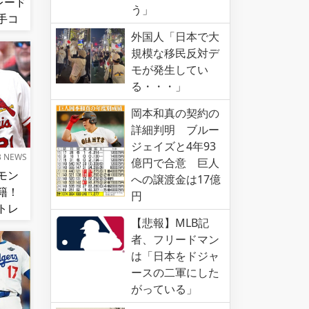
レード
う」
手コ
好
外国人「日本で大
規模な移民反対デ
モが発生してい
る・・・」
岡本和真の契約の
詳細判明 ブルー
ジェイズと4年93
B NEWS
億円で合意 巨人
モン
への譲渡金は17億
籍！
円
トレ
【悲報】MLB記
者、フリードマン
は「日本をドジャ
ースの二軍にした
がっている」