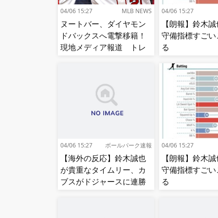
04/06 15:27
MLB NEWS
04/06 15:27
ヌートバー、ダイヤモン
【朗報】鈴木誠
ドバックスへ電撃移籍！
守備指標すごい
現地メディア報道 トレ
る
ード期限最終日
04/06 15:27
ボールパーク速報
04/06 15:27
【海外の反応】鈴木誠也
【朗報】鈴木誠
が貴重なタイムリー、カ
守備指標すごい
ブスがドジャースに連勝
る
【大谷】