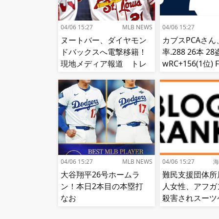
04/06 15:27
MLB NEWS
04/06 15:27
ヌートバー、ダイヤモン
カブスPCAさん
ドバックスへ電撃移籍！
率.288 26本 2
現地メディア報道 トレ
wRC+156(1位) F
ード期限最終日
位) fWAR7.8(
04/06 15:27
MLB NEWS
04/06 15:27
海
大谷翔平26号ホームラ
難民支援団体所
ン！本日2本目の本塁打
人女性、アフガ
なお
殺害されスーツ
から遺体で発見