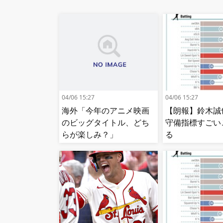
04/06 15:27
04/06 15:27
海外「今年のアニメ映画
【朗報】鈴木誠
のビッグタイトル、どち
守備指標すごい
らが楽しみ？」
る