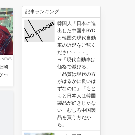
記事ランキング
韓国人「日本に進
出した中国車BYD
と韓国の現代自動
車の近況をご覧く
ださい・・・」
→「現代自動車は
B NEWS
価格で滅びる」
上岡
「品質は現代の方
かっ
がはるかに良いは
ずなのに」「もと
もと日本人は韓国
製品が好きじゃな
い むしろ中国製
品を買う方だか
ら」