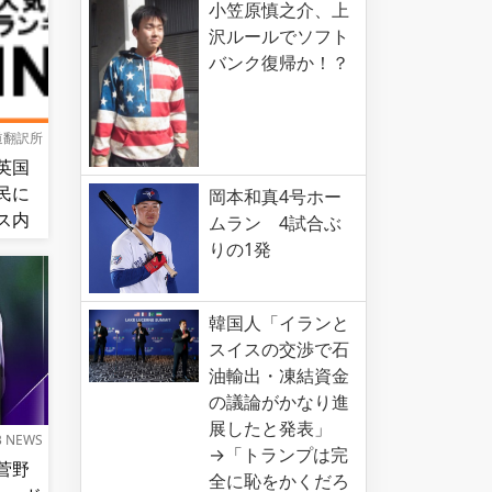
小笠原慎之介、上
沢ルールでソフト
バンク復帰か！？
道翻訳所
英国
民に
岡本和真4号ホー
ス内
ムラン 4試合ぶ
る…
りの1発
韓国人「イランと
スイスの交渉で石
油輸出・凍結資金
の議論がかなり進
展したと発表」
B NEWS
→「トランプは完
菅野
全に恥をかくだろ