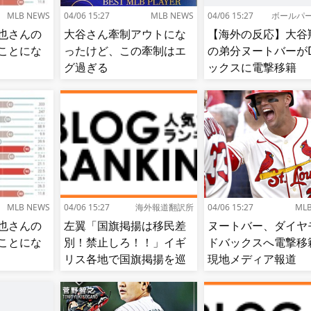
MLB NEWS
04/06 15:27
MLB NEWS
04/06 15:27
ボールパ
也さんの
大谷さん牽制アウトにな
【海外の反応】大谷
ことにな
ったけど、この牽制はエ
の弟分ヌートバーが
グ過ぎる
ックスに電撃移籍
【MLB】
MLB NEWS
04/06 15:27
海外報道翻訳所
04/06 15:27
ML
也さんの
左翼「国旗掲揚は移民差
ヌートバー、ダイヤ
ことにな
別！禁止しろ！！」イギ
ドバックスへ電撃移
リス各地で国旗掲揚を巡
現地メディア報道 
る議論が紛糾…対立深ま
ード期限最終日
る[海外の反応]