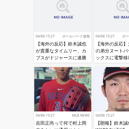
04/06 15:27
ボールパーク速報
04/06 15:27
ボー
【海外の反応】鈴木誠也
【海外の反応】
が貴重なタイムリー、カ
の弟分ヌートバ
ブスがドジャースに連勝
ックスに電撃移
【大谷】
【MLB】
04/06 15:27
MLB NEWS
04/06 15:27
吉田正尚って何で村上岡
【朗報】鈴木誠