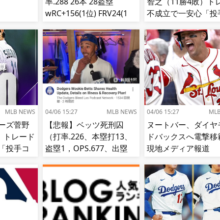
率.288 26本 28盗塁
智之（11勝4敗）ト
wRC+156(1位) FRV24(1
不成立で一安心「投
位) fWAR7.8(1位)←これ
ーチも捕手もかなり
き」
MLB NEWS
04/06 15:27
MLB NEWS
04/06 15:27
ML
ーズ菅野
【悲報】ベッツ死刑囚
ヌートバー、ダイヤ
）トレード
（打率.226、本塁打13、
ドバックスへ電撃移
「投手コ
盗塁1，OPS.677、出塁
現地メディア報道 
なり好
率.283、得点圏.195）
ード期限最終日