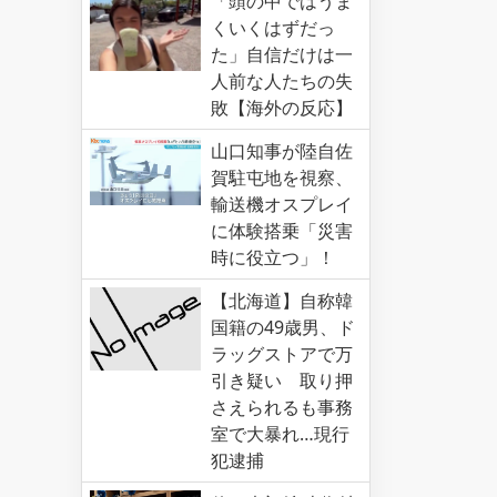
「頭の中ではうま
くいくはずだっ
た」自信だけは一
人前な人たちの失
敗【海外の反応】
山口知事が陸自佐
賀駐屯地を視察、
輸送機オスプレイ
に体験搭乗「災害
時に役立つ」！
【北海道】自称韓
国籍の49歳男、ド
ラッグストアで万
引き疑い 取り押
さえられるも事務
室で大暴れ…現行
犯逮捕