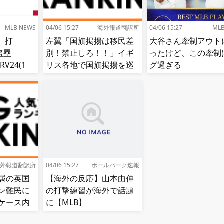
MLB NEWS
04/06 15:27
海外報道翻訳所
04/06 15:27
ML
、打
左翼「国旗掲揚は移民差
大谷さん牽制アウト
8盗塁
別！禁止しろ！！」イギ
ったけど、この牽制
RV24(1
リス各地で国旗掲揚を巡
グ過ぎる
1位)←これ
る議論が紛糾…対立深ま
る[海外の反応]
外報道翻訳所
04/06 15:27
ボールパーク速報
属の英国
【海外の反応】山本由伸
ン難民に
の打撃練習が海外で話題
ケース内
に【MLB】
される…