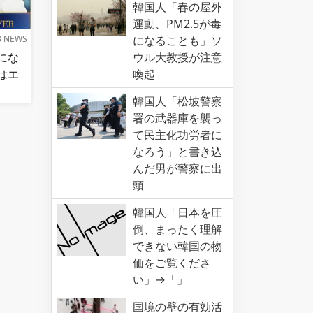
韓国人「春の屋外
運動、PM2.5が毒
B NEWS
になることも」ソ
にな
ウル大教授が注意
はエ
喚起
韓国人「松坡警察
署の武器庫を襲っ
て民主化功労者に
なろう」と書き込
んだ男が警察に出
頭
韓国人「日本を圧
倒、まったく理解
できない韓国の物
価をご覧くださ
い」→「」
国境の壁の有効活