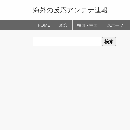
海外の反応アンテナ速報
HOME
総合
韓国・中国
スポーツ
検
索: