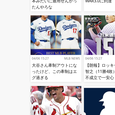
本みたいに通用せんかっ
WAR3.0に到達
たんやろな
04/06 15:27
MLB NEWS
04/06 15:27
大谷さん牽制アウトにな
【朗報】ロッキ
ったけど、この牽制はエ
智之（11勝4敗
グ過ぎる
不成立で一安心
ーチも捕手もか
き」