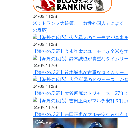
04/05 11:53
米：トランプ大統領、「敵性外国人」による「
の反応]
04/05 11:53
【海外の反応】今永昇太のユーモアが全米を笑
04/05 11:53
【海外の反応】鈴木誠也が貴重なタイムリー
04/05 11:53
【海外の反応】大谷所属のドジャース、27年
04/05 11:53
【海外の反応】吉田正尚がマルチ安打＆打点！