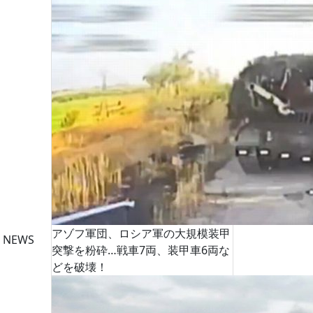
アゾフ軍団、ロシア軍の大規模装甲
 NEWS
突撃を粉砕…戦車7両、装甲車6両な
どを破壊！