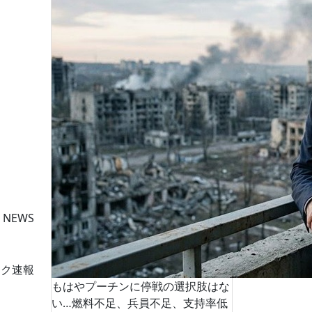
 NEWS
ーク速報
もはやプーチンに停戦の選択肢はな
い…燃料不足、兵員不足、支持率低