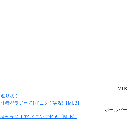
MLB
に返り咲く
ボールパ
がラジオで1イニング実況!【MLB】