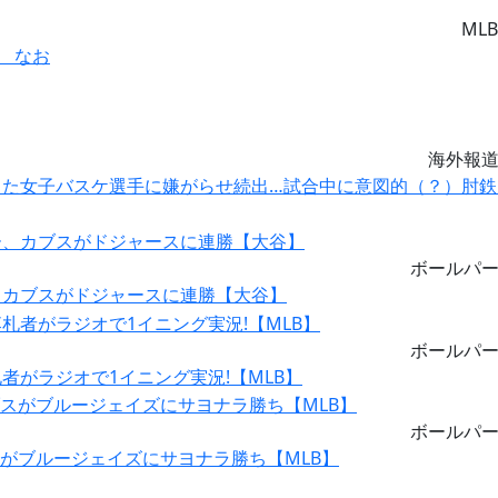
MLB
 なお
海外報
した女子バスケ選手に嫌がらせ続出…試合中に意図的（？）肘鉄
ボールパ
、カブスがドジャースに連勝【大谷】
ボールパ
がラジオで1イニング実況!【MLB】
ボールパ
スがブルージェイズにサヨナラ勝ち【MLB】