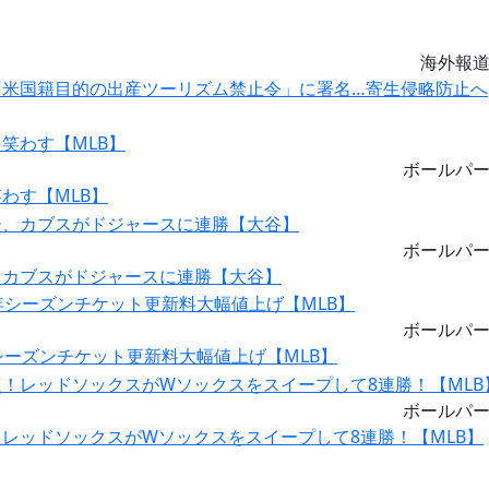
海外報
米国籍目的の出産ツーリズム禁止令」に署名…寄生侵略防止へ
ボールパ
わす【MLB】
ボールパ
、カブスがドジャースに連勝【大谷】
ボールパ
シーズンチケット更新料大幅値上げ【MLB】
ボールパ
レッドソックスがWソックスをスイープして8連勝！【MLB】