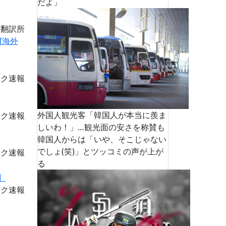
だよ」
道翻訳所
[海外
ーク速報
外国人観光客「韓国人が本当に羨ま
ーク速報
しいわ！」…観光面の安さを称賛も
韓国人からは「いや、そこじゃない
でしょ(笑)」とツッコミの声が上が
ーク速報
る
ーク速報