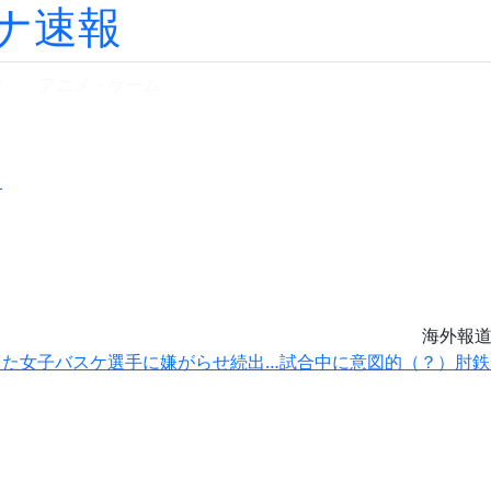
ナ速報
ツ
アニメ・ゲーム
海外報
した女子バスケ選手に嫌がらせ続出…試合中に意図的（？）肘鉄