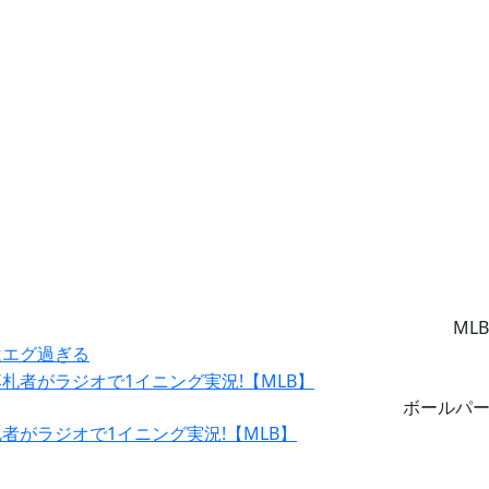
MLB
はエグ過ぎる
ボールパ
がラジオで1イニング実況!【MLB】