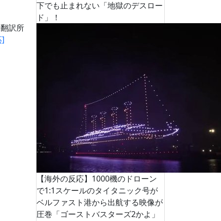
下でも止まれない「地獄のデスロー
ド」！
道翻訳所
]
【海外の反応】1000機のドローン
で1:1スケールのタイタニック号が
ベルファスト港から出航する映像が
圧巻「ゴーストバスターズ2かよ」