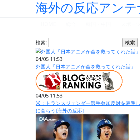
海外の反応アンテ
HOME
総合
韓国・中国
スポー
検索:
04/05 11:53
外国人「日本アニメが命を救ってくれた話」
04/05 11:53
米：トランスジェンダー選手参加反対を表明
に食らう[海外の反応]