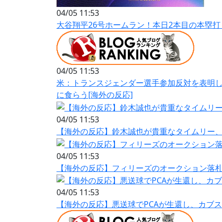
04/05 11:53
大谷翔平26号ホームラン！本日2本目の本塁打
04/05 11:53
米：トランスジェンダー選手参加反対を表明
に食らう[海外の反応]
04/05 11:53
【海外の反応】鈴木誠也が貴重なタイムリー
04/05 11:53
【海外の反応】フィリーズのオークション落札者
04/05 11:53
【海外の反応】悪送球でPCAが生還し、カブ