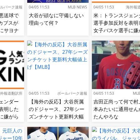
ルパーク速報
04/05 11:53
MLB NEWS
04/05 11:53
海外報
悪送球で
大谷が頑なに守備しない
米：トランスジェン
カブスが
理由って何？
選手参加反対を表明
にサヨナ
女子バスケ選手に嫌
せ続出…試合中に意
（？）肘鉄を顔面に
う[海外の反応]
外報道翻訳所
04/05 11:53
ボールパーク速報
04/05 11:53
ML
ェンダー
【海外の反応】大谷所属
吉田正尚って何で村
表明した
のドジャース、27年シー
本みたいに通用せん
に嫌がら
ズンチケット更新料大幅
たんやろな
に意図的
値上げ【MLB】
面に食ら