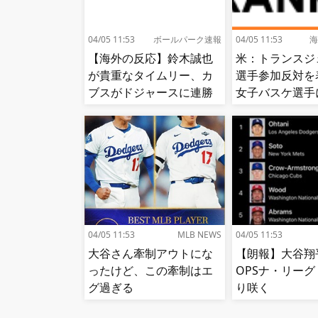
04/05 11:53
ボールパーク速報
04/05 11:53
海
【海外の反応】鈴木誠也
米：トランスジ
が貴重なタイムリー、カ
選手参加反対を
ブスがドジャースに連勝
女子バスケ選手
【大谷】
せ続出…試合中
（？）肘鉄を顔
う[海外の反応]
04/05 11:53
MLB NEWS
04/05 11:53
大谷さん牽制アウトにな
【朗報】大谷翔
ったけど、この牽制はエ
OPSナ・リー
グ過ぎる
り咲く