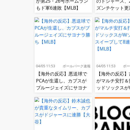
が第25・26号ホームラン
のドジャース、
もド軍6連敗【MLB】
ズンチケット更
値上げ【MLB】
04/05 11:53
ボールパーク速報
04/05 11:53
ボー
【海外の反応】悪送球で
【海外の反応】
PCAが生還し、カブスが
がマルチ安打＆
ブルージェイズにサヨナ
ッドソックスが
ラ勝ち【MLB】
スをスイープし
【MLB】