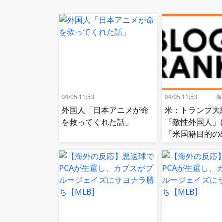
04/05 11:53
04/05 11:53
海
外国人「日本アニメが命
米：トランプ大
を救ってくれた話」
「敵性外国人」
「米国籍目的の
リズム禁止令」
寄生侵略防止へ
応]