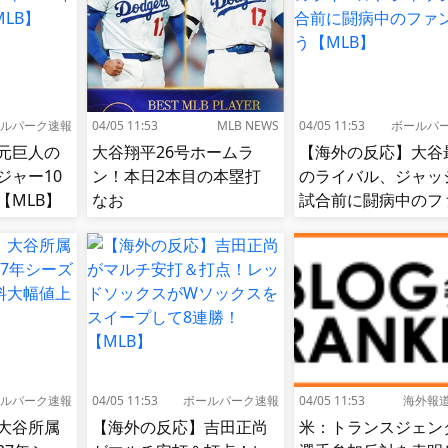
ルパーク速報
04/05 11:53
MLB NEWS
04/05 11:53
ボールパ
元巨人の
大谷翔平26号ホームラ
【海外の反応】大谷
ジャー10
ン！本日2本目の本塁打
のライバル、ジャッ
【MLB】
なお
試合前に闘病中のフ
と逢う【MLB】
ルパーク速報
04/05 11:53
ボールパーク速報
04/05 11:53
海外報
大谷所属
【海外の反応】吉田正尚
米：トランスジェン