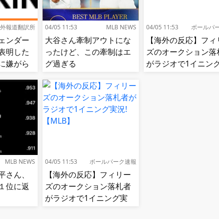
外報道翻訳所
04/05 11:53
MLB NEWS
04/05 11:53
ボールパ
ェンダー
大谷さん牽制アウトにな
【海外の反応】フィ
表明した
ったけど、この牽制はエ
ズのオークション落
に嫌がら
グ過ぎる
がラジオで1イニン
に意図的
況!【MLB】
面に食ら
MLB NEWS
04/05 11:53
ボールパーク速報
平さん、
【海外の反応】フィリー
グ１位に返
ズのオークション落札者
がラジオで1イニング実
況!【MLB】