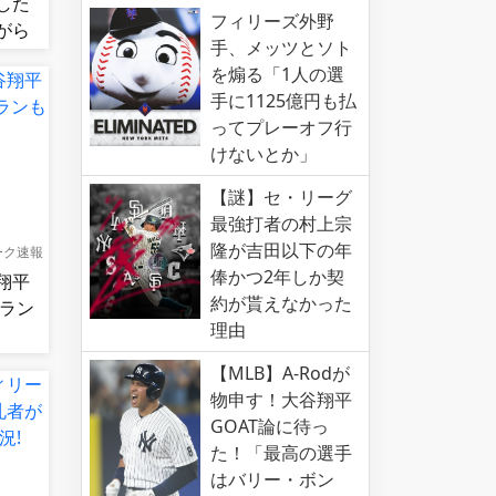
した
フィリーズ外野
がら
手、メッツとソト
図的
を煽る「1人の選
食ら
手に1125億円も払
ってプレーオフ行
けないとか」
【謎】セ・リーグ
最強打者の村上宗
隆が吉田以下の年
ーク速報
俸かつ2年しか契
翔平
約が貰えなかった
ムラン
理由
】
【MLB】A-Rodが
物申す！大谷翔平
GOAT論に待っ
た！「最高の選手
はバリー・ボン