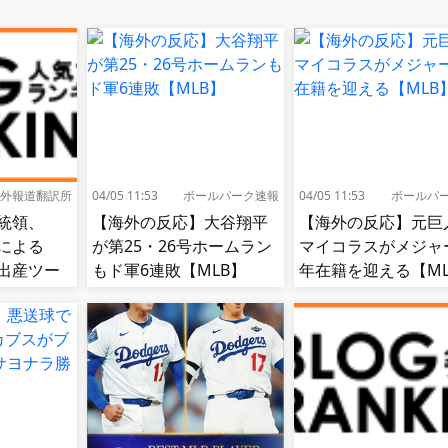
外報道翻訳所
04/05 11:53
ボールパーク速報
04/05 11:53
ボールパ
統領、
【海外の反応】大谷翔平
【海外の反応】元巨
による
が第25・26号ホームラン
マイコラスがメジャー
出産ツー
もド軍6連敗【MLB】
年在籍を迎える【ML
に署名…
[海外の反