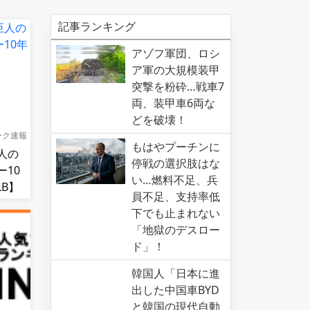
記事ランキング
アゾフ軍団、ロシ
ア軍の大規模装甲
突撃を粉砕…戦車7
両、装甲車6両な
どを破壊！
ーク速報
もはやプーチンに
人の
停戦の選択肢はな
10
い…燃料不足、兵
B】
員不足、支持率低
下でも止まれない
「地獄のデスロー
ド」！
韓国人「日本に進
出した中国車BYD
と韓国の現代自動