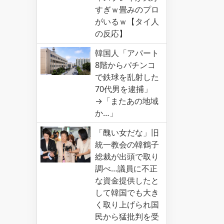
すぎｗ畳みのプロ
がいるｗ【タイ人
の反応】
韓国人「アパート
8階からパチンコ
で鉄球を乱射した
70代男を逮捕」
→「またあの地域
か…」
「醜い女だな」旧
統一教会の韓鶴子
総裁が出頭で取り
調べ…議員に不正
な資金提供したと
して韓国でも大き
く取り上げられ国
民から猛批判を受