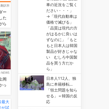
車の近況をご覧く
道翻訳所
ださい・・・」
ダー
→「現代自動車は
した
価格で滅びる」
がら
「品質は現代の方
図的
がはるかに良いは
食ら
ずなのに」「もと
もと日本人は韓国
製品が好きじゃな
い むしろ中国製
品を買う方だか
ら」
B NEWS
日本人112人、独
上岡
島に本籍移転…
かっ
「領土問題を知ら
せる」＝韓国の反
応