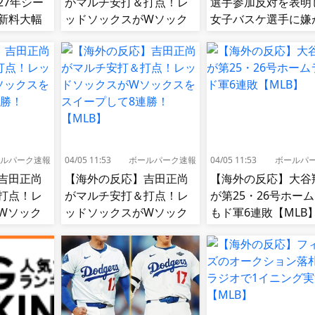
27年シー
がマルチ安打＆打点！レ
選手参加反対を表明
新料大幅
ッドソックスがWソック
女子バスケ選手に嫌
スをスイープして8連勝！
せ続出…試合中に意
【MLB】
（？）肘鉄を顔面に
う[海外の反応]
ルパーク速報
04/05 11:53
ボールパーク速報
04/05 11:53
ボールパ
吉田正尚
【海外の反応】吉田正尚
【海外の反応】大谷
打点！レ
がマルチ安打＆打点！レ
が第25・26号ホー
Wソック
ッドソックスがWソック
もド軍6連敗【MLB
て8連勝！
スをスイープして8連勝！
【MLB】