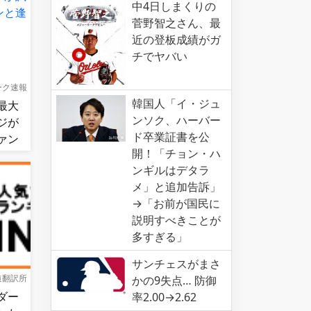
中4日しまくりの
菅野智之さん、最
近の登板成績がガ
チでヤバい
ーク速報
韓国人「イ・ジュ
最大
ンソク、ハーバー
ジが
ド卒業証書を公
ァン
開！「チョン・ハ
ンギルはデタラ
メ」と追加告訴」
→「お前が国民に
説明すべきことが
多すぎる」
サンチェスがまさ
道翻訳所
かの9失点… 防御
ダー
率2.00→2.62