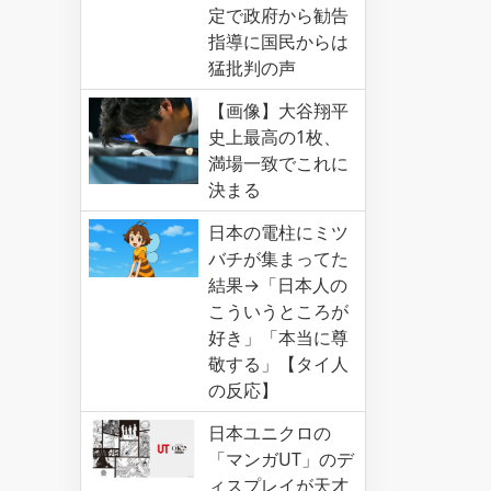
定で政府から勧告
指導に国民からは
猛批判の声
【画像】大谷翔平
史上最高の1枚、
満場一致でこれに
決まる
日本の電柱にミツ
バチが集まってた
結果→「日本人の
こういうところが
好き」「本当に尊
敬する」【タイ人
の反応】
日本ユニクロの
「マンガUT」のデ
ィスプレイが天才