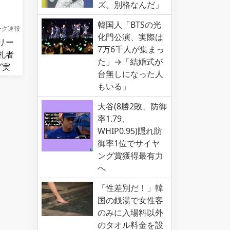
ズ。別格なんだ」
韓国人「BTSの光
ーク速報
化門公演、実際は
リー
7万6千人が集まっ
札者
た」→「結婚式が
グ実
台無しになった人
もいる」
大谷(8勝2敗、防御
率1.79、
WHIP0.95)隠れ防
御率1位でサイヤ
ング賞獲得最有力
へ
「性差別だ！」韓
国の銭湯で女性客
のみに入場料以外
のタオル料金を設