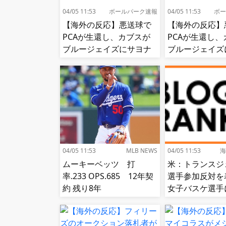
04/05 11:53
ボールパーク速報
04/05 11:53
ボー
【海外の反応】悪送球で
【海外の反応】
PCAが生還し、カブスが
PCAが生還し、
ブルージェイズにサヨナ
ブルージェイズ
ラ勝ち【MLB】
ラ勝ち【MLB】
04/05 11:53
MLB NEWS
04/05 11:53
海
ムーキーベッツ 打
米：トランスジ
率.233 OPS.685 12年契
選手参加反対を
約 残り8年
女子バスケ選手
せ続出…試合中
（？）肘鉄を顔
う[海外の反応]