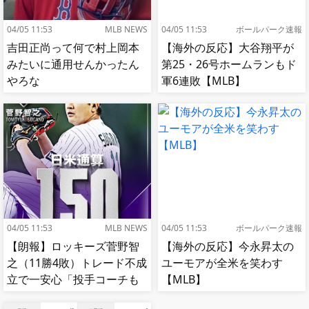
04/05 11:53
MLB NEWS
04/05 11:53
ボールパーク速報
吉田正尚って何で村上岡本
【海外の反応】大谷翔平が
みたいに通用せんかったん
第25・26号ホームランもド
やろな
軍6連敗【MLB】
04/05 11:53
MLB NEWS
04/05 11:53
ボールパーク速報
【朗報】ロッキーズ菅野智
【海外の反応】今永昇太の
之（11勝4敗）トレード不成
ユーモアが全米を笑わす
立で一安心「投手コーチも
【MLB】
捕手もかなり好き」