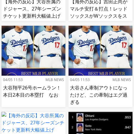
【海外の反応】大谷所属の
【海外の反応】吉田正尚が
ドジャース、27年シーズン
マルチ安打＆打点！レッド
チケット更新料大幅値上げ
ソックスがWソックスをス
【MLB】
イープして8連勝！【MLB】
04/05 11:53
MLB NEWS
04/05 11:53
MLB NEWS
大谷翔平26号ホームラン！
大谷さん牽制アウトになっ
本日2本目の本塁打 なお
たけど、この牽制はエグ過
ぎる