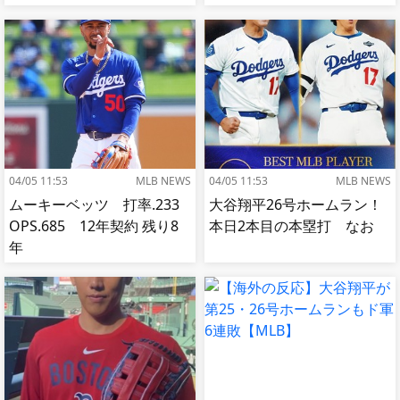
【MLB】
令」に署名…寄生侵略防止
へ[海外の反応]
04/05 11:53
MLB NEWS
04/05 11:53
MLB NEWS
ムーキーベッツ 打率.233
大谷翔平26号ホームラン！
OPS.685 12年契約 残り8
本日2本目の本塁打 なお
年