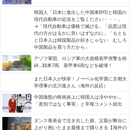
韓国人「日本に進出した中国車BYDと韓国の
現代自動車の近況をご覧ください・・・」
→「現代自動車は価格で滅びる」「品質は現
代の方がはるかに良いはずなのに」「もとも
と日本人は韓国製品が好きじゃない むしろ
中国製品を買う方だから」
アゾフ軍団、ロシア軍の大規模装甲突撃を粉
砕…戦車7両、装甲車6両などを破壊！
また日本人が快挙！ノーベル化学賞に京都大
学理事の北川進さん（海外の反応）
中国激怒の映画炎上に韓国人は冷ややか…
「差別ではなく事実」と辛辣コメント続出
ダンス発表会で泣き出した娘、父親が舞台に
上がり抱いたまま最後まで踊りきる【海外の