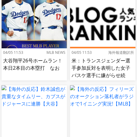
応]
04/05 11:53
MLB NEWS
04/05 11:53
海外報道翻訳所
大谷翔平26号ホームラン！
米：トランスジェンダー選
本日2本目の本塁打 なお
手参加反対を表明した女子
バスケ選手に嫌がらせ続
出…試合中に意図的（？）
肘鉄を顔面に食らう[海外の
反応]