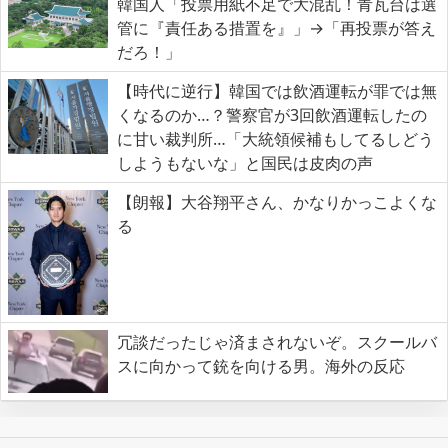
韓国人「投票用紙不足で大混乱！青瓦台は選
管に『責任ある措置を』」→「再投票が答え
だろ！」
【時代に逆行】韓国では飲酒運転が罪では無
くなるのか…？警察官が3回飲酒運転したの
に甘い裁判所…「大統領候補もしてるしどう
しようもないな」と国民は皮肉の声
【朗報】大谷翔平さん、かなりかっこよくな
る
冗談だったじゃ済まされないぞ。スクールバ
スに向かって銃を向ける男。海外の反応