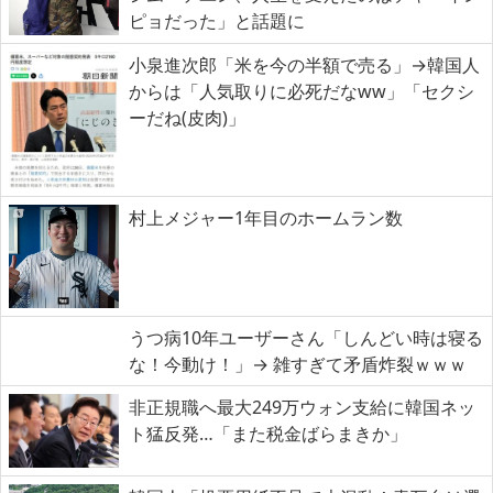
ピョだった」と話題に
小泉進次郎「米を今の半額で売る」→韓国人
からは「人気取りに必死だなww」「セクシ
ーだね(皮肉)」
村上メジャー1年目のホームラン数
うつ病10年ユーザーさん「しんどい時は寝る
な！今動け！」→ 雑すぎて矛盾炸裂ｗｗｗ
非正規職へ最大249万ウォン支給に韓国ネッ
ト猛反発…「また税金ばらまきか」