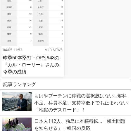
04/05 11:53
MLB NEWS
昨季60本塁打・OPS.948の
『カル・ローリー』さんの
今季の成績
記事ランキング
もはやプーチンに停戦の選択肢はない…燃料
不足、兵員不足、支持率低下でも止まれない
「地獄のデスロード」！
日本人112人、独島に本籍移転…「領土問題
を知らせる」＝韓国の反応