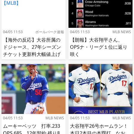
04/05 11:53
ボールパーク速報
04/05 11:53
MLB NEWS
【海外の反応】大谷所属の
【朗報】大谷翔平さん、
ドジャース、27年シーズン
OPSナ・リーグ１位に返り
チケット更新料大幅値上げ
咲く
【MLB】
04/05 11:53
MLB NEWS
04/05 11:53
MLB NEWS
ムーキーベッツ 打率.233
大谷翔平26号ホームラン！
OPS.685 12年契約 残り8
本日2本目の本塁打 なお