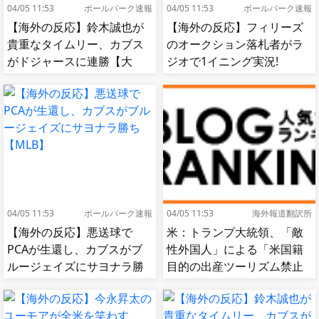
04/05 11:53
ボールパーク速報
04/05 11:53
ボールパーク速報
【海外の反応】鈴木誠也が
【海外の反応】フィリーズ
貴重なタイムリー、カブス
のオークション落札者がラ
がドジャースに連勝【大
ジオで1イニング実況!
谷】
【MLB】
04/05 11:53
ボールパーク速報
04/05 11:53
海外報道翻訳所
【海外の反応】悪送球で
米：トランプ大統領、「敵
PCAが生還し、カブスがブ
性外国人」による「米国籍
ルージェイズにサヨナラ勝
目的の出産ツーリズム禁止
ち【MLB】
令」に署名…寄生侵略防止
へ[海外の反応]