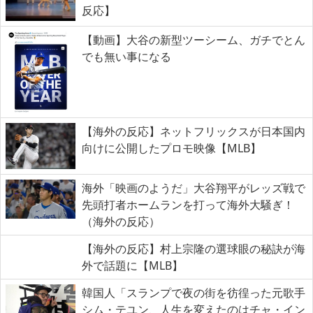
反応】
【動画】大谷の新型ツーシーム、ガチでとん
でも無い事になる
【海外の反応】ネットフリックスが日本国内
向けに公開したプロモ映像【MLB】
海外「映画のようだ」大谷翔平がレッズ戦で
先頭打者ホームランを打って海外大騒ぎ！
（海外の反応）
【海外の反応】村上宗隆の選球眼の秘訣が海
外で話題に【MLB】
韓国人「スランプで夜の街を彷徨った元歌手
シム・テユン、人生を変えたのはチャ・イン