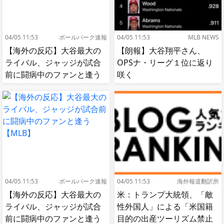
04/05 11:53
ボールパーク速報
04/05 11:53
MLB NEWS
【海外の反応】大谷最大の
【朗報】大谷翔平さん、
ライバル、ジャッジが試合
OPSナ・リーグ１位に返り
前に闘病中のファンと逢う
咲く
【MLB】
04/05 11:53
ボールパーク速報
04/05 11:53
海外報道翻訳所
【海外の反応】大谷最大の
米：トランプ大統領、「敵
ライバル、ジャッジが試合
性外国人」による「米国籍
前に闘病中のファンと逢う
目的の出産ツーリズム禁止