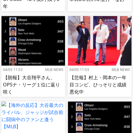
年
04/05 11:53
MLB NEWS
04/05 11:53
MLB NEWS
【朗報】大谷翔平さん、
【悲報】村上・岡本の一年
OPSナ・リーグ１位に返り
目コンビ、ひっそりと成績
咲く
悪化中