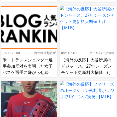
出…試合中に意図的（？）
肘鉄を顔面に食らう[海外の
反応]
08/11 23:00
海外報道翻訳所
08/11 23:00
ボールパーク速報
米：トランスジェンダー選
【海外の反応】大谷所属の
手参加反対を表明した女子
ドジャース、27年シーズン
バスケ選手に嫌がらせ続
チケット更新料大幅値上げ
出…試合中に意図的（？）
【MLB】
肘鉄を顔面に食らう[海外の
反応]