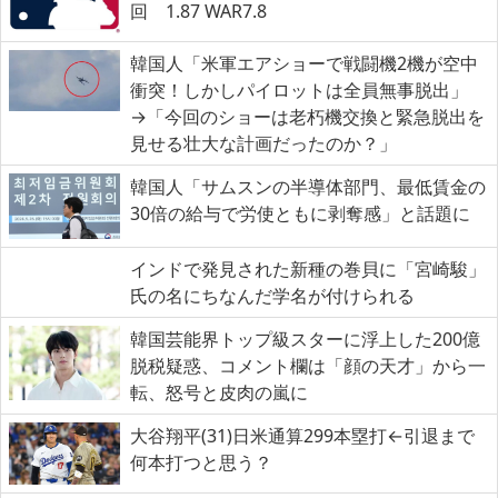
回 1.87 WAR7.8
韓国人「米軍エアショーで戦闘機2機が空中
衝突！しかしパイロットは全員無事脱出」
→「今回のショーは老朽機交換と緊急脱出を
見せる壮大な計画だったのか？」
韓国人「サムスンの半導体部門、最低賃金の
30倍の給与で労使ともに剥奪感」と話題に
インドで発見された新種の巻貝に「宮崎駿」
氏の名にちなんだ学名が付けられる
韓国芸能界トップ級スターに浮上した200億
脱税疑惑、コメント欄は「顔の天才」から一
転、怒号と皮肉の嵐に
大谷翔平(31)日米通算299本塁打←引退まで
何本打つと思う？