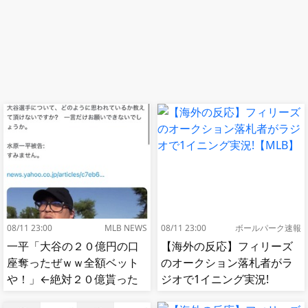
08/11 23:00
MLB NEWS
08/11 23:00
ボールパーク速報
一平「大谷の２０億円の口
【海外の反応】フィリーズ
座奪ったぜｗｗ全額ベット
のオークション落札者がラ
や！」←絶対２０億貰った
ジオで1イニング実況!
ほうがいいだろ
【MLB】