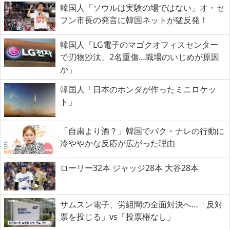
韓国人「ソウルは実験の場ではない」オ・セ
フン市長の発言に韓国ネットが猛反発！
韓国人「LG電子のマゴクオフィスセンター
で刃物沙汰、2名重傷…職場のいじめが原因
か」
韓国人「日本のホンダが作ったミニロケッ
ト」
「自粛より酒？」韓国でパク・ナレの行動に
冷ややかな反応が広がった理由
ローリー32本 ジャッジ28本 大谷28本
サムスン電子、労組間の全面対決へ…「反対
票を投じる」vs「投票権なし」