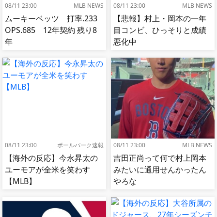
08/11 23:00
MLB NEWS
08/11 23:00
MLB NEWS
ムーキーベッツ 打率.233
【悲報】村上・岡本の一年
OPS.685 12年契約 残り8
目コンビ、ひっそりと成績
年
悪化中
08/11 23:00
ボールパーク速報
08/11 23:00
MLB NEWS
【海外の反応】今永昇太の
吉田正尚って何で村上岡本
ユーモアが全米を笑わす
みたいに通用せんかったん
【MLB】
やろな