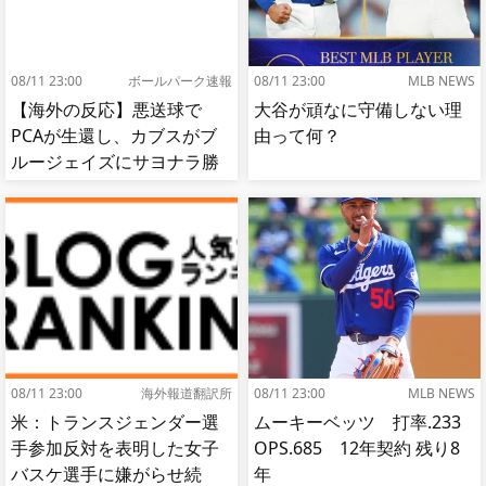
08/11 23:00
ボールパーク速報
08/11 23:00
MLB NEWS
【海外の反応】悪送球で
大谷が頑なに守備しない理
PCAが生還し、カブスがブ
由って何？
ルージェイズにサヨナラ勝
ち【MLB】
08/11 23:00
海外報道翻訳所
08/11 23:00
MLB NEWS
米：トランスジェンダー選
ムーキーベッツ 打率.233
手参加反対を表明した女子
OPS.685 12年契約 残り8
バスケ選手に嫌がらせ続
年