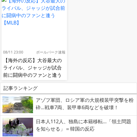
08/11 23:00
ボールパーク速報
【海外の反応】大谷最大の
ライバル、ジャッジが試合
前に闘病中のファンと逢う
【MLB】
記事ランキング
アゾフ軍団、ロシア軍の大規模装甲突撃を粉
砕…戦車7両、装甲車6両などを破壊！
日本人112人、独島に本籍移転…「領土問題
を知らせる」＝韓国の反応