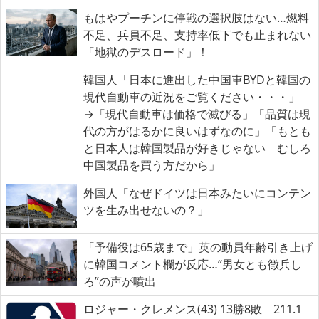
もはやプーチンに停戦の選択肢はない…燃料
不足、兵員不足、支持率低下でも止まれない
「地獄のデスロード」！
韓国人「日本に進出した中国車BYDと韓国の
現代自動車の近況をご覧ください・・・」
→「現代自動車は価格で滅びる」「品質は現
代の方がはるかに良いはずなのに」「もとも
と日本人は韓国製品が好きじゃない むしろ
中国製品を買う方だから」
外国人「なぜドイツは日本みたいにコンテン
ツを生み出せないの？」
「予備役は65歳まで」英の動員年齢引き上げ
に韓国コメント欄が反応…“男女とも徴兵し
ろ”の声が噴出
ロジャー・クレメンス(43) 13勝8敗 211.1