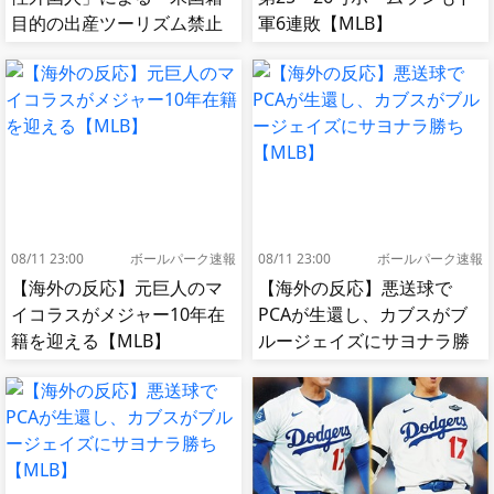
目的の出産ツーリズム禁止
軍6連敗【MLB】
令」に署名…寄生侵略防止
へ[海外の反応]
08/11 23:00
ボールパーク速報
08/11 23:00
ボールパーク速報
【海外の反応】元巨人のマ
【海外の反応】悪送球で
イコラスがメジャー10年在
PCAが生還し、カブスがブ
籍を迎える【MLB】
ルージェイズにサヨナラ勝
ち【MLB】