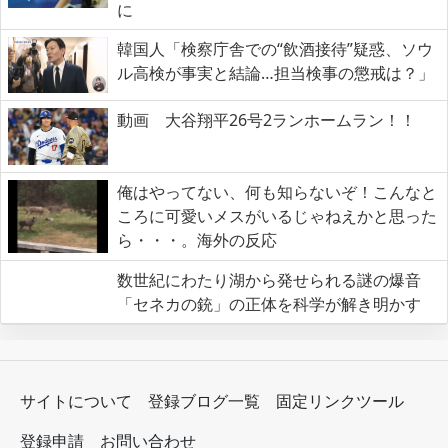
に
韓国人「検察庁舎での“飲酒接待”疑惑、ソウ
ル高検が事実と結論…担当検事の懲戒は？」
動画 大谷翔平26号2ランホームラン！！
俺はやってない、何も知らないぞ！こんなと
ころに可愛いメスがいるじゃねえかと思った
ら・・・。海外の反応
数世紀にわたり湖から発せられる謎の爆音
「セネカの銃」の正体を科学が解き明かす
サイトについて
登録ブログ一覧
固定リンクツール
登録申請
お問い合わせ