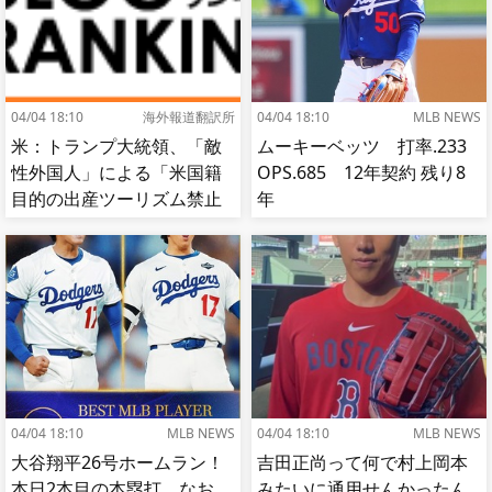
04/04 18:10
海外報道翻訳所
04/04 18:10
MLB NEWS
米：トランプ大統領、「敵
ムーキーベッツ 打率.233
性外国人」による「米国籍
OPS.685 12年契約 残り8
目的の出産ツーリズム禁止
年
令」に署名…寄生侵略防止
へ[海外の反応]
04/04 18:10
MLB NEWS
04/04 18:10
MLB NEWS
大谷翔平26号ホームラン！
吉田正尚って何で村上岡本
本日2本目の本塁打 なお
みたいに通用せんかったん