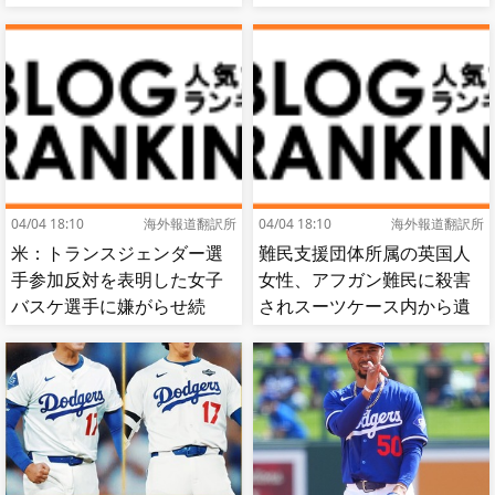
これ
04/04 18:10
海外報道翻訳所
04/04 18:10
海外報道翻訳所
米：トランスジェンダー選
難民支援団体所属の英国人
手参加反対を表明した女子
女性、アフガン難民に殺害
バスケ選手に嫌がらせ続
されスーツケース内から遺
出…試合中に意図的（？）
体で発見される…[海外の反
肘鉄を顔面に食らう[海外の
応]
反応]