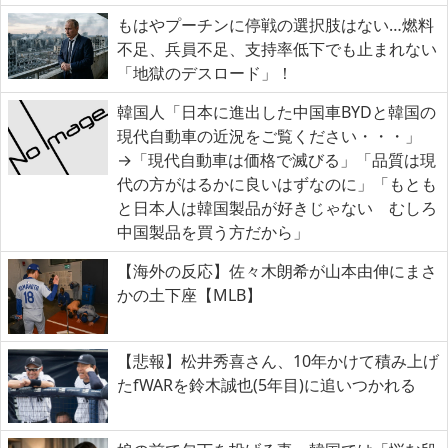
もはやプーチンに停戦の選択肢はない…燃料
不足、兵員不足、支持率低下でも止まれない
「地獄のデスロード」！
韓国人「日本に進出した中国車BYDと韓国の
現代自動車の近況をご覧ください・・・」
→「現代自動車は価格で滅びる」「品質は現
代の方がはるかに良いはずなのに」「もとも
と日本人は韓国製品が好きじゃない むしろ
中国製品を買う方だから」
【海外の反応】佐々木朗希が山本由伸にまさ
かの土下座【MLB】
【悲報】松井秀喜さん、10年かけて積み上げ
たfWARを鈴木誠也(5年目)に追いつかれる