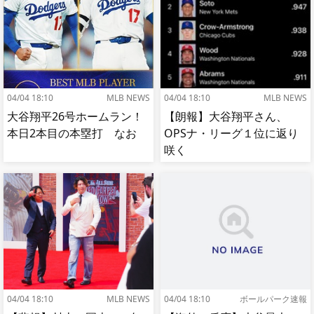
04/04 18:10
MLB NEWS
04/04 18:10
MLB NEWS
大谷翔平26号ホームラン！
【朗報】大谷翔平さん、
本日2本目の本塁打 なお
OPSナ・リーグ１位に返り
咲く
04/04 18:10
MLB NEWS
04/04 18:10
ボールパーク速報