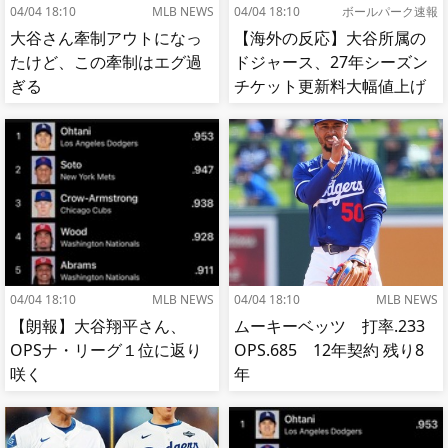
04/04 18:10
MLB NEWS
04/04 18:10
ボールパーク速報
大谷さん牽制アウトになっ
【海外の反応】大谷所属の
たけど、この牽制はエグ過
ドジャース、27年シーズン
ぎる
チケット更新料大幅値上げ
【MLB】
04/04 18:10
MLB NEWS
04/04 18:10
MLB NEWS
【朗報】大谷翔平さん、
ムーキーベッツ 打率.233
OPSナ・リーグ１位に返り
OPS.685 12年契約 残り8
咲く
年