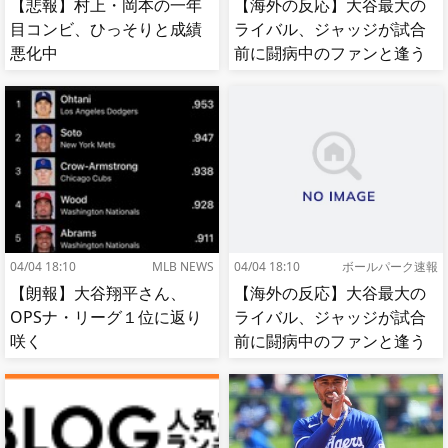
【悲報】村上・岡本の一年
【海外の反応】大谷最大の
目コンビ、ひっそりと成績
ライバル、ジャッジが試合
悪化中
前に闘病中のファンと逢う
【MLB】
04/04 18:10
MLB NEWS
04/04 18:10
ボールパーク速報
【朗報】大谷翔平さん、
【海外の反応】大谷最大の
OPSナ・リーグ１位に返り
ライバル、ジャッジが試合
咲く
前に闘病中のファンと逢う
【MLB】