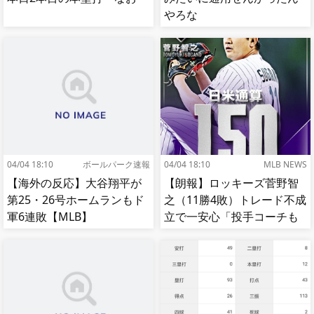
やろな
04/04 18:10
ボールパーク速報
04/04 18:10
MLB NEWS
【海外の反応】大谷翔平が
【朗報】ロッキーズ菅野智
第25・26号ホームランもド
之（11勝4敗）トレード不成
軍6連敗【MLB】
立で一安心「投手コーチも
捕手もかなり好き」