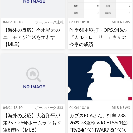
04/04 18:10
ボールパーク速報
04/04 18:10
MLB NEWS
【海外の反応】今永昇太の
昨季60本塁打・OPS.948の
ユーモアが全米を笑わす
『カル・ローリー』さんの
【MLB】
今季の成績
04/04 18:10
ボールパーク速報
04/04 18:10
MLB NEWS
【海外の反応】大谷翔平が
カブスPCAさん、打率.288
第25・26号ホームランもド
26本 28盗塁 wRC+156(1位)
軍6連敗【MLB】
FRV24(1位) fWAR7.8(1位)←