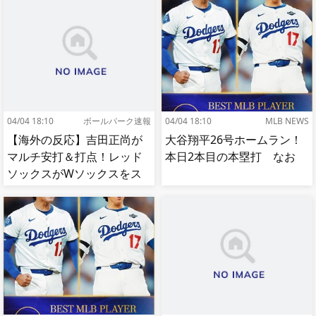
04/04 18:10
ボールパーク速報
04/04 18:10
MLB NEWS
【海外の反応】吉田正尚が
大谷翔平26号ホームラン！
マルチ安打＆打点！レッド
本日2本目の本塁打 なお
ソックスがWソックスをス
イープして8連勝！【MLB】