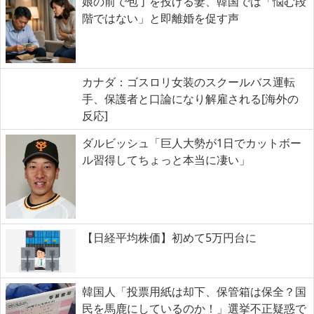
娘の前で包丁を投げる妻、韓国では「悩む段
階ではない」と即離婚を促す声
カナダ：ゴスロリ女装のスクールバス運転
手、保護者と口論になり解雇される[海外の
反応]
ダルビッシュ「巨人大勢が1日でカットボー
ル習得してちょっと本当に凄い」
【日経平均株価】初めて5万円台に
韓国人「投票用紙は却下、保管箱は保全？国
民を馬鹿にしているのか！」選挙不正疑惑で