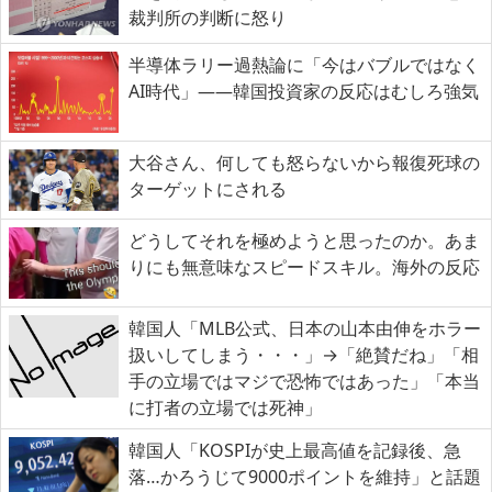
裁判所の判断に怒り
半導体ラリー過熱論に「今はバブルではなく
AI時代」――韓国投資家の反応はむしろ強気
大谷さん、何しても怒らないから報復死球の
ターゲットにされる
どうしてそれを極めようと思ったのか。あま
りにも無意味なスピードスキル。海外の反応
韓国人「MLB公式、日本の山本由伸をホラー
扱いしてしまう・・・」→「絶賛だね」「相
手の立場ではマジで恐怖ではあった」「本当
に打者の立場では死神」
韓国人「KOSPIが史上最高値を記録後、急
落…かろうじて9000ポイントを維持」と話題