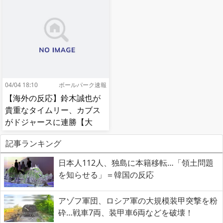
04/04 18:10
ボールパーク速報
【海外の反応】鈴木誠也が
貴重なタイムリー、カブス
がドジャースに連勝【大
谷】
記事ランキング
日本人112人、独島に本籍移転…「領土問題
を知らせる」＝韓国の反応
アゾフ軍団、ロシア軍の大規模装甲突撃を粉
砕…戦車7両、装甲車6両などを破壊！