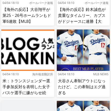
04/04 18:10
ボールパーク速報
04/04 18:10
ボールパーク速報
【海外の反応】大谷翔平が
【海外の反応】鈴木誠也が
第25・26号ホームランもド
貴重なタイムリー、カブス
軍6連敗【MLB】
がドジャースに連勝【大
谷】
04/04 18:10
海外報道翻訳所
04/04 18:10
MLB NEWS
米：トランスジェンダー選
大谷さん牽制アウトになっ
手参加反対を表明した女子
たけど、この牽制はエグ過
バスケ選手に嫌がらせ続
ぎる
出…試合中に意図的（？）
肘鉄を顔面に食らう[海外の
反応]