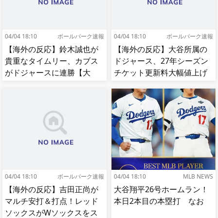
04/04 18:10
ボールパーク速報
04/04 18:10
ボールパーク速報
【海外の反応】鈴木誠也が
【海外の反応】大谷所属の
貴重なタイムリー、カブス
ドジャース、27年シーズン
がドジャースに連勝【大
チケット更新料大幅値上げ
谷】
【MLB】
04/04 18:10
ボールパーク速報
04/04 18:10
MLB NEWS
【海外の反応】吉田正尚が
大谷翔平26号ホームラン！
マルチ安打＆打点！レッド
本日2本目の本塁打 なお
ソックスがWソックスをス