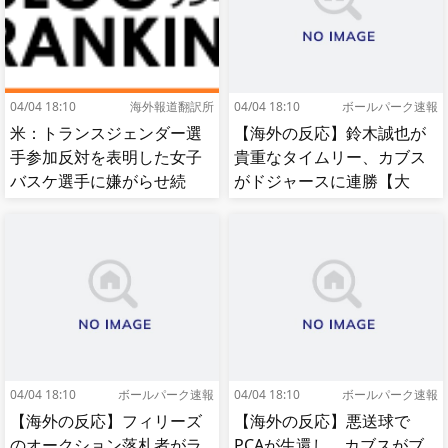
04/04 18:10
海外報道翻訳所
04/04 18:10
ボールパーク速報
米：トランスジェンダー選
【海外の反応】鈴木誠也が
手参加反対を表明した女子
貴重なタイムリー、カブス
バスケ選手に嫌がらせ続
がドジャースに連勝【大
出…試合中に意図的（？）
谷】
肘鉄を顔面に食らう[海外の
反応]
04/04 18:10
ボールパーク速報
04/04 18:10
ボールパーク速報
【海外の反応】フィリーズ
【海外の反応】悪送球で
のオークション落札者がラ
PCAが生還し、カブスがブ