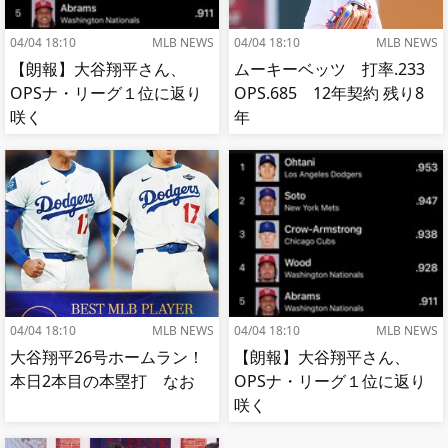
04/04 18:10
MLB NEWS
04/04 18:10
MLB NEWS
【朗報】大谷翔平さん、
ムーキーベッツ 打率.233
OPSナ・リーグ１位に返り
OPS.685 12年契約 残り8
咲く
年
04/04 18:10
MLB NEWS
04/04 18:10
MLB NEWS
大谷翔平26号ホームラン！
【朗報】大谷翔平さん、
本日2本目の本塁打 なお
OPSナ・リーグ１位に返り
咲く