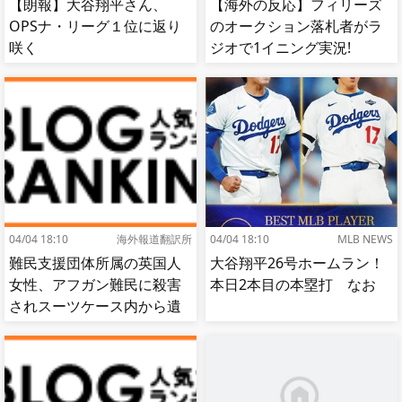
【朗報】大谷翔平さん、
【海外の反応】フィリーズ
OPSナ・リーグ１位に返り
のオークション落札者がラ
咲く
ジオで1イニング実況!
【MLB】
04/04 18:10
海外報道翻訳所
04/04 18:10
MLB NEWS
難民支援団体所属の英国人
大谷翔平26号ホームラン！
女性、アフガン難民に殺害
本日2本目の本塁打 なお
されスーツケース内から遺
体で発見される…[海外の反
応]