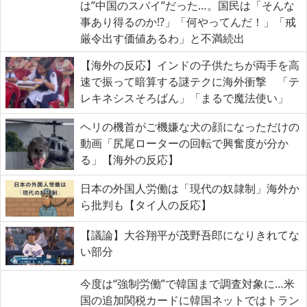
は”中国のスパイ”だった…。国民は「そんな
事あり得るのか!?」「何やってんだ！」「戒
厳令出す価値あるわ」と不満続出
【海外の反応】インドの子供たちが両手を高
速で振って暗算する謎テクに海外衝撃 「テ
レキネシスそろばん」「まるで魔法使い」
ヘリの機首がご機嫌な犬の顔になっただけの
動画「尻尾ローターの回転で興奮度が分か
る」【海外の反応】
日本の外国人労働は「現代の奴隷制」海外か
ら批判も【タイ人の反応】
【議論】大谷翔平が茂野吾郎になりきれてな
い部分
今度は“強制労働”で韓国まで調査対象に…米
国の追加関税カードに韓国ネットではトラン