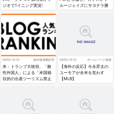
ジオで1イニング実況!
ルージェイズにサヨナラ勝
【MLB】
ち【MLB】
04/04 18:10
海外報道翻訳所
04/04 18:10
ボールパーク速報
米：トランプ大統領、「敵
【海外の反応】今永昇太の
性外国人」による「米国籍
ユーモアが全米を笑わす
目的の出産ツーリズム禁止
【MLB】
令」に署名…寄生侵略防止
へ[海外の反応]