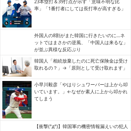
23本塁打＆39打点が示す「意味不明な比
率」「1番打者にしては長打率が高すぎる」
外国人の8割がまた韓国に行きたいのに…ネ
ットではまさかの逆風、「中国人は来るな」
が並ぶ異様な反応ぶり
韓国人「相続放棄したのに死亡保険金は受け
取れるの？」→「原則として受け取れます」
小早川毅彦「やはりシュワーバーは上から叩
いています。」←なぜか素人に上から叩かれ
てしまう
【衝撃(°д°)】韓国軍の機密情報漏えいの犯人