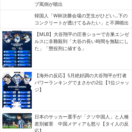
プ罵倒が噴出
韓国人「W杯決勝会場の芝生がひどい…下の
コンクリートが透けてるみたい」と不満噴出
【MLB】大谷翔平の圧巻ショーで古巣エンゼ
ルスに非難殺到「大谷の長い時間を無駄にし
た」「懲役刑に値する」
【海外の反応】5月絶好調の大谷翔平が打者
パワーランキングでまさかの2位【1位ジャッ
ジ】
日本のサッカー選手が「クソ中国人」と人種
差別被害 中国メディアも怒り【タイ人の反
応】