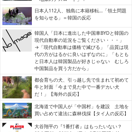
日本人112人、独島に本籍移転…「領土問題
を知らせる」＝韓国の反応
韓国人「日本に進出した中国車BYDと韓国の
現代自動車の近況をご覧ください・・・」
→「現代自動車は価格で滅びる」「品質は現
代の方がはるかに良いはずなのに」「もとも
と日本人は韓国製品が好きじゃない むしろ
中国製品を買う方だから」
都会育ちの犬、引っ越し先で生まれて初めて
牛と対面「今まで見た中で一番デカい犬
だ！」【海外の反応】
北海道で中国人が「中国村」を建設 土地を
買い占めて違法に森林伐採【タイ人の反応】
大谷翔平の『1番打者』はもったいない？