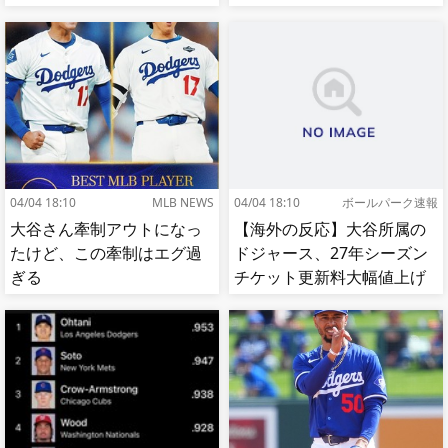
イープして8連勝！【MLB】
04/04 18:10
MLB NEWS
04/04 18:10
ボールパーク速報
大谷さん牽制アウトになっ
【海外の反応】大谷所属の
たけど、この牽制はエグ過
ドジャース、27年シーズン
ぎる
チケット更新料大幅値上げ
【MLB】