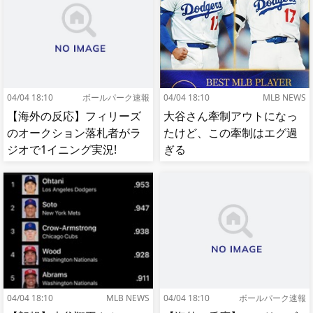
04/04 18:10
ボールパーク速報
04/04 18:10
MLB NEWS
【海外の反応】フィリーズ
大谷さん牽制アウトになっ
のオークション落札者がラ
たけど、この牽制はエグ過
ジオで1イニング実況!
ぎる
【MLB】
04/04 18:10
MLB NEWS
04/04 18:10
ボールパーク速報