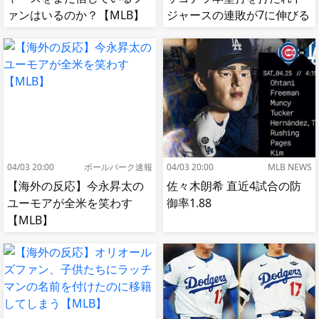
ァンはいるのか？【MLB】
ジャースの連敗が7に伸びる
【MLB】
04/03 20:00
ボールパーク速報
04/03 20:00
MLB NEWS
【海外の反応】今永昇太の
佐々木朗希 直近4試合の防
ユーモアが全米を笑わす
御率1.88
【MLB】