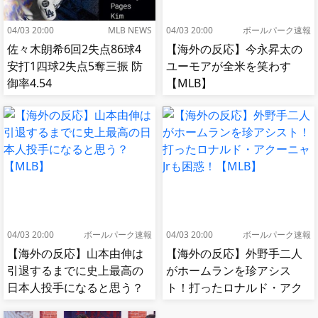
04/03 20:00
MLB NEWS
04/03 20:00
ボールパーク速報
佐々木朗希6回2失点86球4
【海外の反応】今永昇太の
安打1四球2失点5奪三振 防
ユーモアが全米を笑わす
御率4.54
【MLB】
04/03 20:00
ボールパーク速報
04/03 20:00
ボールパーク速報
【海外の反応】山本由伸は
【海外の反応】外野手二人
引退するまでに史上最高の
がホームランを珍アシス
日本人投手になると思う？
ト！打ったロナルド・アク
【MLB】
ーニャJrも困惑！【MLB】