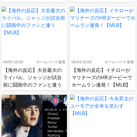
ーニャJrも困惑！【MLB】
04/03 20:00
ボールパーク速報
04/03 20:00
ボールパーク速報
【海外の反応】大谷最大の
【海外の反応】イチローが
ライバル、ジャッジが試合
マリナーズのHRダービーで
前に闘病中のファンと逢う
ホームラン連発！【MLB】
【MLB】