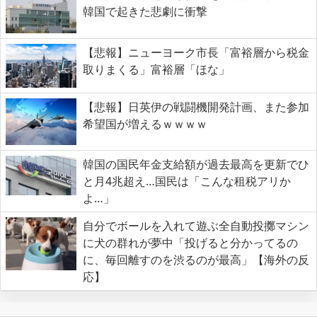
韓国で起きた悲劇に衝撃
【悲報】ニューヨーク市長「富裕層から税金
取りまくる」富裕層「ほな」
【悲報】日英伊の戦闘機開発計画、また参加
希望国が増えるｗｗｗｗ
韓国の国民年金支給額が過去最高を更新でひ
と月4兆超え…国民は「こんな租税アリか
よ…」
自分でボールを入れて遊ぶ全自動投擲マシン
に犬の群れが夢中「投げると分かってるの
に、毎回離すのを渋るのが最高」【海外の反
応】