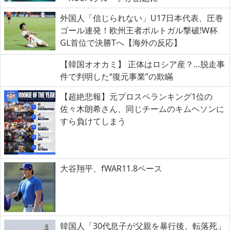
外国人「信じられない」U17日本代表、圧巻
ゴール連発！欧州王者ポルトガル撃破!W杯
GL首位で決勝Tへ【海外の反応】
【韓国オオカミ】 正体はロシア産？…脱走事
件で判明した“復元事業”の欺瞞
【超絶悲報】元プロスペランキング1位の
佐々木朗希さん、同じチームのキムヘソンに
すら負けてしまう
大谷翔平、fWAR11.8ペース
韓国人「30代息子が父親を暴行後、転落死」