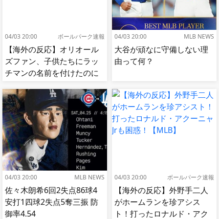
04/03 20:00
ボールパーク速報
04/03 20:00
MLB NEWS
【海外の反応】オリオール
大谷が頑なに守備しない理
ズファン、子供たちにラッ
由って何？
チマンの名前を付けたのに
移籍してしまう【MLB】
04/03 20:00
MLB NEWS
04/03 20:00
ボールパーク速報
佐々木朗希6回2失点86球4
【海外の反応】外野手二人
安打1四球2失点5奪三振 防
がホームランを珍アシス
御率4.54
ト！打ったロナルド・アク