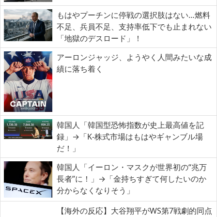
もはやプーチンに停戦の選択肢はない…燃料
不足、兵員不足、支持率低下でも止まれない
「地獄のデスロード」！
アーロンジャッジ、ようやく人間みたいな成
績に落ち着く
韓国人「韓国型恐怖指数が史上最高値を記
録」→「K-株式市場はもはやギャンブル場
だ！」
韓国人「イーロン・マスクが世界初の“兆万
長者”に！」→「金持ちすぎて何したいのか
分からなくなりそう」
【海外の反応】大谷翔平がWS第7戦劇的同点