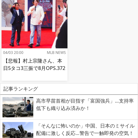
04/03 20:00
MLB NEWS
【悲報】村上宗隆さん、本
日5タコ3三振で8月OPS.372
記事ランキング
高市早苗首相が目指す「富国強兵」…支持率
低下も織り込み済みか！
「そんなに怖いのか」中国、日本のミサイル
配備に激しく反応…警告で一触即発の空気！