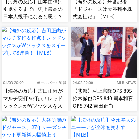
【海外の反応】山本由伸は
【海外の反応】米番記者
引退するまでに史上最高の
「ドジャースは大谷翔平株
日本人投手になると思う？
式会社だ」【MLB】
【MLB】
04/03 20:00
ボールパーク速報
04/03 20:00
MLB NEWS
【海外の反応】吉田正尚が
【悲報】村上宗隆OPS.895
マルチ安打＆打点！レッド
鈴木誠也OPS.840 岡本和真
ソックスがWソックスをス
OPS.742 吉田正尚
イープして8連勝！【MLB】
OPS.740←これ