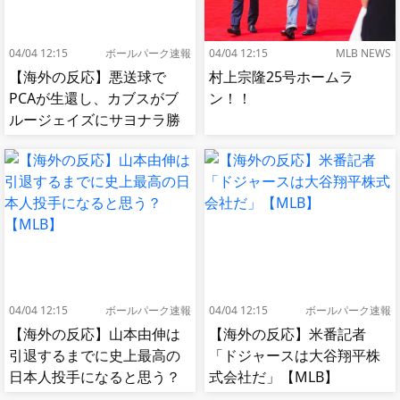
04/04 12:15
ボールパーク速報
04/04 12:15
MLB NEWS
【海外の反応】悪送球で
村上宗隆25号ホームラ
PCAが生還し、カブスがブ
ン！！
ルージェイズにサヨナラ勝
ち【MLB】
04/04 12:15
ボールパーク速報
04/04 12:15
ボールパーク速報
【海外の反応】山本由伸は
【海外の反応】米番記者
引退するまでに史上最高の
「ドジャースは大谷翔平株
日本人投手になると思う？
式会社だ」【MLB】
【MLB】