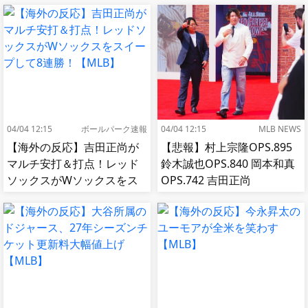
04/04 12:15
ボールパーク速報
04/04 12:15
MLB NEWS
【海外の反応】吉田正尚が
【悲報】村上宗隆OPS.895
マルチ安打＆打点！レッド
鈴木誠也OPS.840 岡本和真
ソックスがWソックスをス
OPS.742 吉田正尚
イープして8連勝！【MLB】
OPS.740←これ