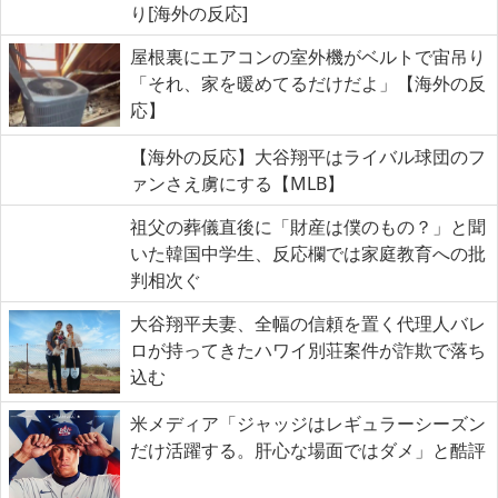
り[海外の反応]
屋根裏にエアコンの室外機がベルトで宙吊り
「それ、家を暖めてるだけだよ」【海外の反
応】
【海外の反応】大谷翔平はライバル球団のフ
ァンさえ虜にする【MLB】
祖父の葬儀直後に「財産は僕のもの？」と聞
いた韓国中学生、反応欄では家庭教育への批
判相次ぐ
大谷翔平夫妻、全幅の信頼を置く代理人バレ
ロが持ってきたハワイ別荘案件が詐欺で落ち
込む
米メディア「ジャッジはレギュラーシーズン
だけ活躍する。肝心な場面ではダメ」と酷評