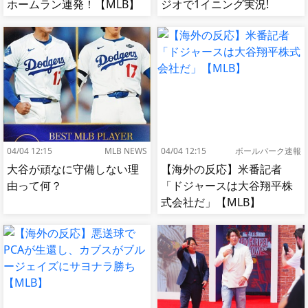
ホームラン連発！【MLB】
ジオで1イニング実況!
【MLB】
04/04 12:15
MLB NEWS
04/04 12:15
ボールパーク速報
大谷が頑なに守備しない理
【海外の反応】米番記者
由って何？
「ドジャースは大谷翔平株
式会社だ」【MLB】