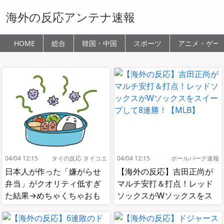
海外の反応アンテナ速報
HOME
総合
韓国・中国
スポーツ
アニメ・ゲー
04/04 12:15
タイの反応 タイコエ
04/04 12:15
ボールパーク速報
日本人が作った「嫌がらせ
【海外の反応】吉田正尚が
弁当」がクオリティ低すぎ
マルチ安打＆打点！レッド
た結果→めちゃくちゃおも
ソックスがWソックスをス
ろいｗｗｗ【タイ人の反
イープして8連勝！【MLB】
応】