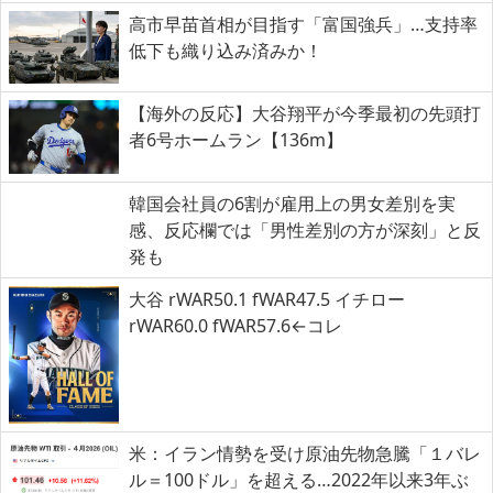
高市早苗首相が目指す「富国強兵」…支持率
低下も織り込み済みか！
【海外の反応】大谷翔平が今季最初の先頭打
者6号ホームラン【136m】
韓国会社員の6割が雇用上の男女差別を実
感、反応欄では「男性差別の方が深刻」と反
発も
大谷 rWAR50.1 fWAR47.5 イチロー
rWAR60.0 fWAR57.6←コレ
米：イラン情勢を受け原油先物急騰「１バレ
ル＝100ドル」を超える…2022年以来3年ぶ