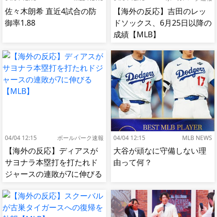
佐々木朗希 直近4試合の防
【海外の反応】吉田のレッ
御率1.88
ドソックス、6月25日以降の
成績【MLB】
04/04 12:15
ボールパーク速報
04/04 12:15
MLB NEWS
【海外の反応】ディアスが
大谷が頑なに守備しない理
サヨナラ本塁打を打たれド
由って何？
ジャースの連敗が7に伸びる
【MLB】