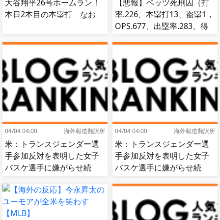
大谷翔平26号ホームラン！
【悲報】ベッツ死刑囚（打
本日2本目の本塁打 なお
率.226、本塁打13、盗塁1，
OPS.677、出塁率.283、得
点圏.195）
04/04 04:00
海外報道翻訳所
04/04 04:00
海外報道翻訳所
米：トランスジェンダー選
米：トランスジェンダー選
手参加反対を表明した女子
手参加反対を表明した女子
バスケ選手に嫌がらせ続
バスケ選手に嫌がらせ続
出…試合中に意図的（？）
出…試合中に意図的（？）
肘鉄を顔面に食らう[海外の
肘鉄を顔面に食らう[海外の
反応]
反応]