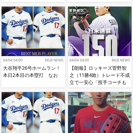
【MLB】
04/04 04:00
MLB NEWS
04/04 04:00
MLB NEWS
大谷翔平26号ホームラン！
【朗報】ロッキーズ菅野智
本日2本目の本塁打 なお
之（11勝4敗）トレード不成
立で一安心「投手コーチも
捕手もかなり好き」