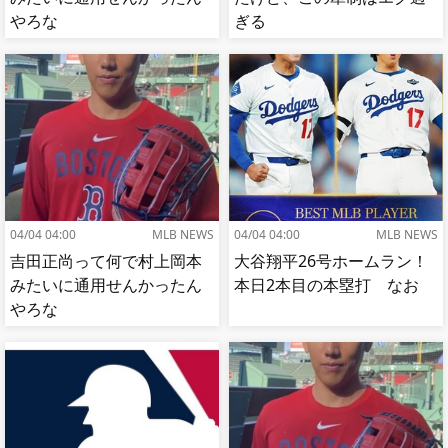
やろな
ぎる
04/04 04:00
MLB NEWS
04/04 04:00
MLB NEWS
吉田正尚って何で村上岡本
大谷翔平26号ホームラン！
みたいに通用せんかったん
本日2本目の本塁打 なお
やろな