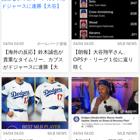
04/04 04:00
ボールパーク速報
04/04 04:00
MLB NEWS
【海外の反応】鈴木誠也が
【朗報】大谷翔平さん、
貴重なタイムリー、カブス
OPSナ・リーグ１位に返り
がドジャースに連勝【大
咲く
谷】
04/04 04:00
MLB NEWS
04/04 04:00
MLB NEWS