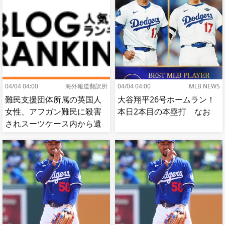
肘鉄を顔面に食らう[海外の
反応]
04/04 04:00
海外報道翻訳所
04/04 04:00
MLB NEWS
難民支援団体所属の英国人
大谷翔平26号ホームラン！
女性、アフガン難民に殺害
本日2本目の本塁打 なお
されスーツケース内から遺
体で発見される…[海外の反
応]