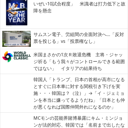
いぜい10試合程度」 米識者は打力低下と故
障を懸念
サムスン電子、労組間の全面対決へ…「反対
票を投じる」vs「投票権なし」
米国まさかの1次Ｒ敗退危機 主将・ジャッ
ジ祈る「もう我々がコントロールできる範囲
ではない」 イタリアの結果待ち
韓国人「トランプ、日本の首相が高市になる
とすぐに日本車に対する関税引き下げを実
施・・・韓国は？（泣）」→「イ・ジェミョ
ンを本当に嫌ってるようだね」「日本とも仲
が悪くなれば国際仲間外れになるのか」
MCモンの芸能界賭博暴露にキム・ミンジョ
ンが法的対応、韓国では「名前まで出したな