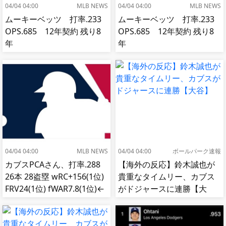
04/04 04:00
MLB NEWS
04/04 04:00
MLB NEWS
ムーキーベッツ 打率.233
ムーキーベッツ 打率.233
OPS.685 12年契約 残り8
OPS.685 12年契約 残り8
年
年
04/04 04:00
MLB NEWS
04/04 04:00
ボールパーク速報
カブスPCAさん、打率.288
【海外の反応】鈴木誠也が
26本 28盗塁 wRC+156(1位)
貴重なタイムリー、カブス
FRV24(1位) fWAR7.8(1位)←
がドジャースに連勝【大
これ
谷】