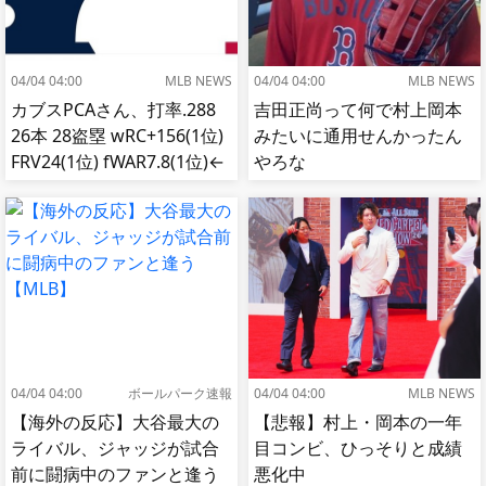
04/04 04:00
MLB NEWS
04/04 04:00
MLB NEWS
カブスPCAさん、打率.288
吉田正尚って何で村上岡本
26本 28盗塁 wRC+156(1位)
みたいに通用せんかったん
FRV24(1位) fWAR7.8(1位)←
やろな
これ
04/04 04:00
ボールパーク速報
04/04 04:00
MLB NEWS
【海外の反応】大谷最大の
【悲報】村上・岡本の一年
ライバル、ジャッジが試合
目コンビ、ひっそりと成績
前に闘病中のファンと逢う
悪化中