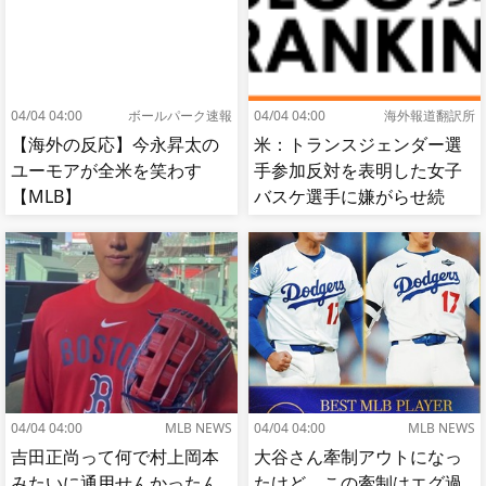
04/04 04:00
ボールパーク速報
04/04 04:00
海外報道翻訳所
【海外の反応】今永昇太の
米：トランスジェンダー選
ユーモアが全米を笑わす
手参加反対を表明した女子
【MLB】
バスケ選手に嫌がらせ続
出…試合中に意図的（？）
肘鉄を顔面に食らう[海外の
反応]
04/04 04:00
MLB NEWS
04/04 04:00
MLB NEWS
吉田正尚って何で村上岡本
大谷さん牽制アウトになっ
みたいに通用せんかったん
たけど、この牽制はエグ過