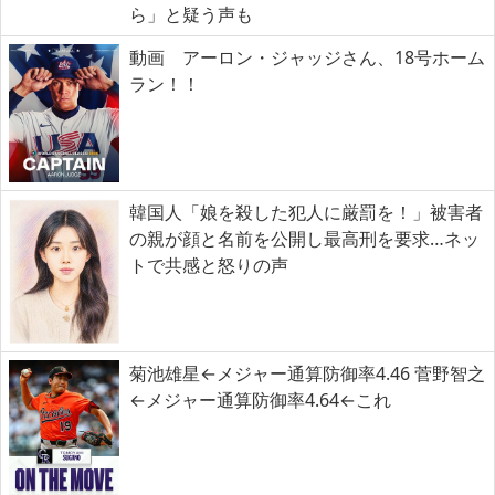
ら」と疑う声も
動画 アーロン・ジャッジさん、18号ホーム
ラン！！
韓国人「娘を殺した犯人に厳罰を！」被害者
の親が顔と名前を公開し最高刑を要求…ネッ
トで共感と怒りの声
菊池雄星←メジャー通算防御率4.46 菅野智之
←メジャー通算防御率4.64←これ