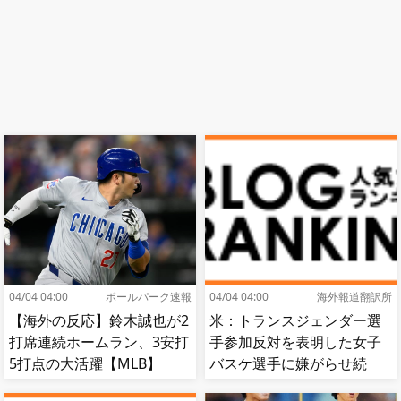
04/04 04:00
ボールパーク速報
04/04 04:00
海外報道翻訳所
【海外の反応】鈴木誠也が2
米：トランスジェンダー選
打席連続ホームラン、3安打
手参加反対を表明した女子
5打点の大活躍【MLB】
バスケ選手に嫌がらせ続
出…試合中に意図的（？）