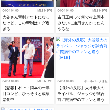
04/04 04:00
MLB NEWS
04/04 04:00
MLB NEWS
大谷さん牽制アウトになっ
吉田正尚って何で村上岡本
たけど、この牽制はエグ過
みたいに通用せんかったん
ぎる
やろな
04/04 04:00
MLB NEWS
04/04 04:00
ボールパーク速報
【悲報】村上・岡本の一年
【海外の反応】大谷最大の
目コンビ、ひっそりと成績
ライバル、ジャッジが試合
悪化中
前に闘病中のファンと逢う
【MLB】