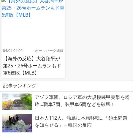
04/04 04:00
ボールパーク速報
【海外の反応】大谷翔平が
第25・26号ホームランもド
軍6連敗【MLB】
記事ランキング
アゾフ軍団、ロシア軍の大規模装甲突撃を粉
砕…戦車7両、装甲車6両などを破壊！
日本人112人、独島に本籍移転…「領土問題
を知らせる」＝韓国の反応