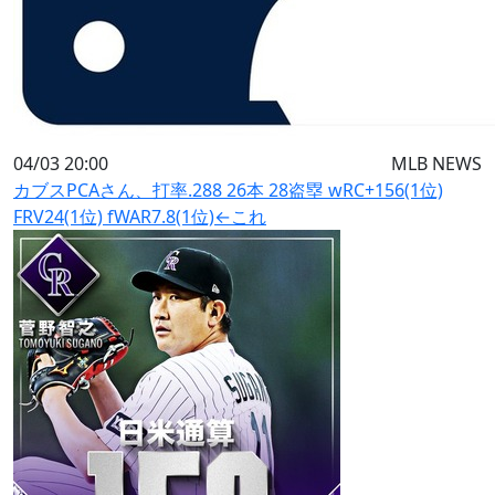
04/03 20:00
MLB NEWS
カブスPCAさん、打率.288 26本 28盗塁 wRC+156(1位)
FRV24(1位) fWAR7.8(1位)←これ