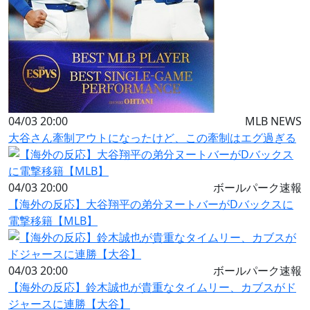
04/03 20:00
MLB NEWS
大谷さん牽制アウトになったけど、この牽制はエグ過ぎる
04/03 20:00
ボールパーク速報
【海外の反応】大谷翔平の弟分ヌートバーがDバックスに
電撃移籍【MLB】
04/03 20:00
ボールパーク速報
【海外の反応】鈴木誠也が貴重なタイムリー、カブスがド
ジャースに連勝【大谷】