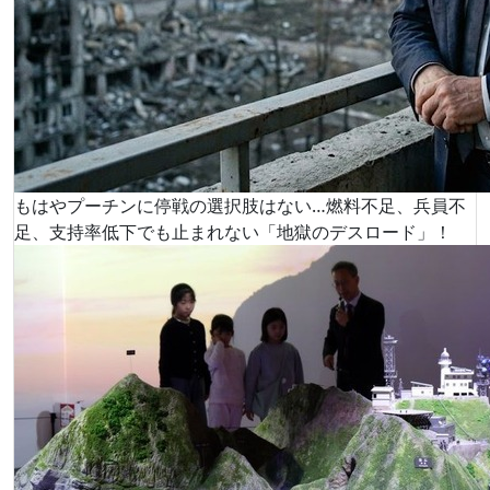
もはやプーチンに停戦の選択肢はない…燃料不足、兵員不
足、支持率低下でも止まれない「地獄のデスロード」！