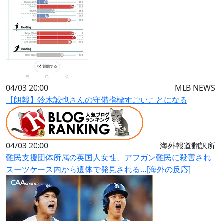
04/03 20:00
MLB NEWS
【朗報】鈴木誠也さんの守備指標すごいことになる
04/03 20:00
海外報道翻訳所
難民支援団体所属の英国人女性、アフガン難民に殺害され
スーツケース内から遺体で発見される…[海外の反応]