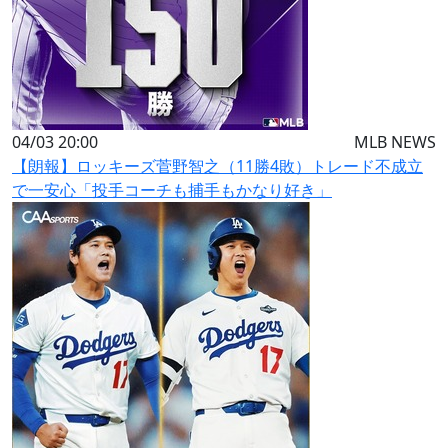
04/03 20:00
MLB NEWS
【朗報】ロッキーズ菅野智之（11勝4敗）トレード不成立
で一安心「投手コーチも捕手もかなり好き」