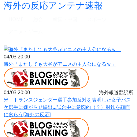
海外の反応アンテナ速報
HOME
総合
韓国・中国
スポーツ
アニメ・ゲーム
04/03 20:00
海外「またしても大谷がアニメの主人公になるｗ」
04/03 20:00
海外報道翻訳所
米：トランスジェンダー選手参加反対を表明した女子バス
ケ選手に嫌がらせ続出…試合中に意図的（？）肘鉄を顔面
に食らう[海外の反応]