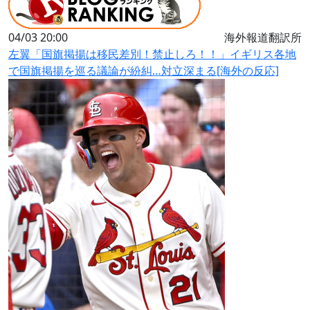
04/03 20:00
海外報道翻訳所
左翼「国旗掲揚は移民差別！禁止しろ！！」イギリス各地
で国旗掲揚を巡る議論が紛糾…対立深まる[海外の反応]