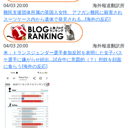
04/03 20:00
海外報道翻訳所
難民支援団体所属の英国人女性、アフガン難民に殺害され
スーツケース内から遺体で発見される…[海外の反応]
04/03 20:00
海外報道翻訳所
米：トランスジェンダー選手参加反対を表明した女子バス
ケ選手に嫌がらせ続出…試合中に意図的（？）肘鉄を顔面
に食らう[海外の反応]