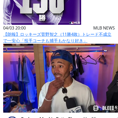
04/03 20:00
MLB NEWS
【朗報】ロッキーズ菅野智之（11勝4敗）トレード不成立
で一安心「投手コーチも捕手もかなり好き」