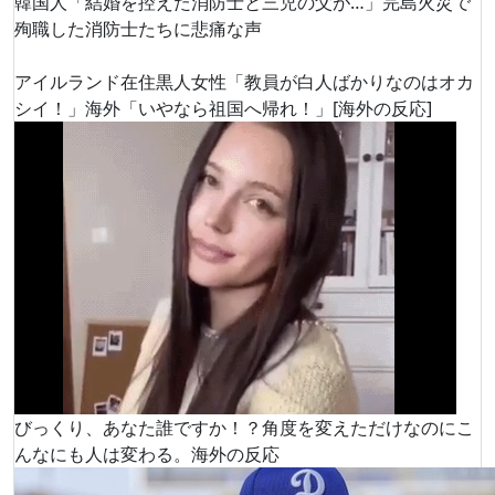
韓国人「結婚を控えた消防士と三児の父が…」完島火災で
殉職した消防士たちに悲痛な声
アイルランド在住黒人女性「教員が白人ばかりなのはオカ
シイ！」海外「いやなら祖国へ帰れ！」[海外の反応]
びっくり、あなた誰ですか！？角度を変えただけなのにこ
んなにも人は変わる。海外の反応