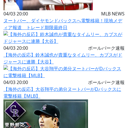
04/03 20:00
MLB NEWS
ヌートバー、ダイヤモンドバックスへ電撃移籍！現地メデ
ィア報道 トレード期限最終日
04/03 20:00
ボールパーク速報
【海外の反応】鈴木誠也が貴重なタイムリー、カブスがド
ジャースに連勝【大谷】
04/03 20:00
ボールパーク速報
【海外の反応】大谷翔平の弟分ヌートバーがDバックスに
電撃移籍【MLB】