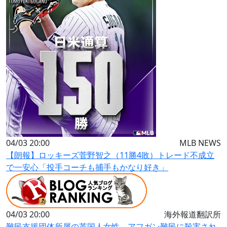
04/03 20:00
MLB NEWS
【朗報】ロッキーズ菅野智之（11勝4敗）トレード不成立
で一安心「投手コーチも捕手もかなり好き」
04/03 20:00
海外報道翻訳所
難民支援団体所属の英国人女性、アフガン難民に殺害され