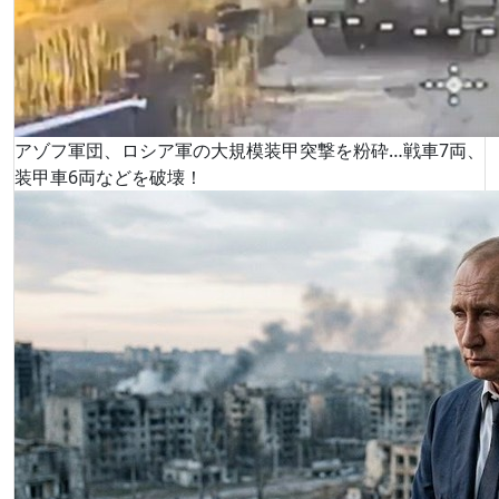
アゾフ軍団、ロシア軍の大規模装甲突撃を粉砕…戦車7両、
装甲車6両などを破壊！