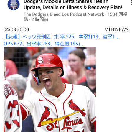
04/03 20:00
MLB NEWS
【悲報】ベッツ死刑囚（打率.226、本塁打13、盗塁1，
OPS.677、出塁率.283、得点圏.195）