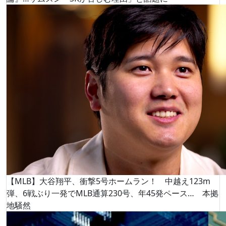
【MLB】大谷翔平、衝撃5号ホームラン！ 中越え123m
弾、6戦ぶり一発でMLB通算230号、年45発ペース… 本拠
地騒然