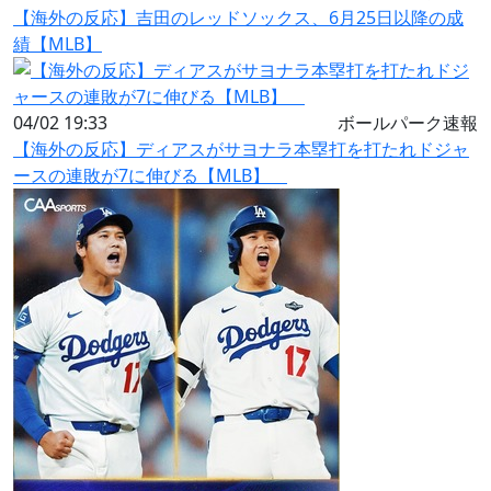
【海外の反応】吉田のレッドソックス、6月25日以降の成
績【MLB】
04/02 19:33
ボールパーク速報
【海外の反応】ディアスがサヨナラ本塁打を打たれドジャ
ースの連敗が7に伸びる【MLB】