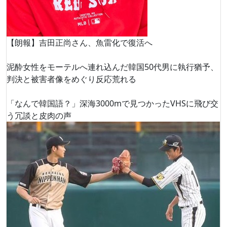
【朗報】吉田正尚さん、魚雷化で復活へ
泥酔女性をモーテルへ連れ込んだ韓国50代男に執行猶予、
判決と被害者像をめぐり反応荒れる
「なんで韓国語？」深海3000mで見つかったVHSに飛び交
う冗談と皮肉の声