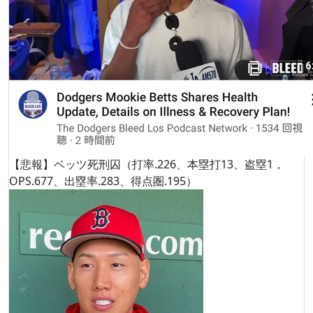
【悲報】ベッツ死刑囚（打率.226、本塁打13、盗塁1，
OPS.677、出塁率.283、得点圏.195）