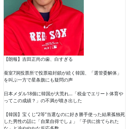
【朗報】吉田正尚の歯、白すぎる
蚕室7洞投票所で投票箱封鎖が続く韓国、「選管委解体」
を叫ぶ一方で星条旗にも疑問の声
日本メダル18個に韓国が大荒れ…「税金でエリート体育や
ってこの成績？」の不満が噴き出した
【韓国】宝くじ”2等”当選なのに好き勝手使った結果孤独死
した男性の話に「自業自得でしょ」「子供に捨てられた
な」と冷ややかな反応多数