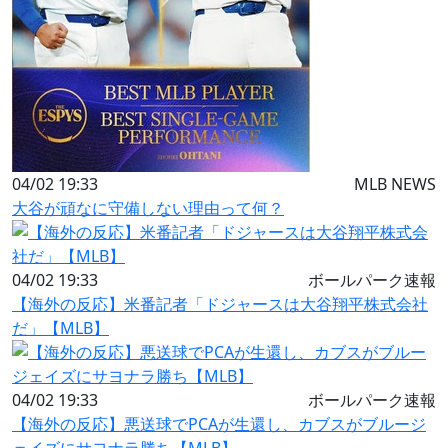
04/02 19:33
MLB NEWS
大谷が頑なに守備しない理由って何？
04/02 19:33
ボールパーク速報
【海外の反応】米番記者「ドジャースは大谷翔平株式会社
だ」【MLB】
04/02 19:33
ボールパーク速報
【海外の反応】悪送球でPCAが生還し、カブスがブルージ
ェイズにサヨナラ勝ち【MLB】