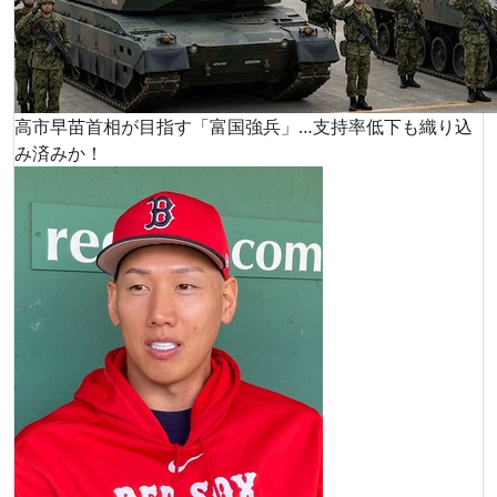
高市早苗首相が目指す「富国強兵」…支持率低下も織り込
み済みか！