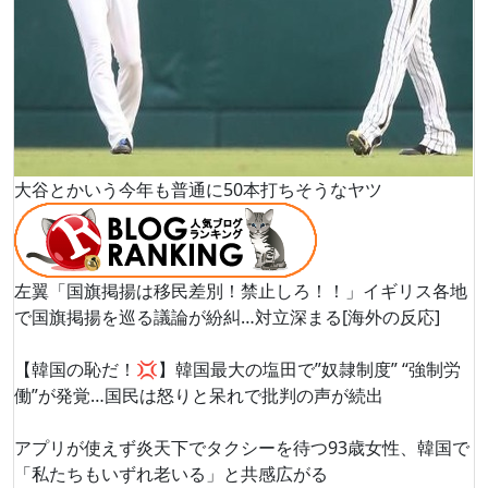
大谷とかいう今年も普通に50本打ちそうなヤツ
左翼「国旗掲揚は移民差別！禁止しろ！！」イギリス各地
で国旗掲揚を巡る議論が紛糾…対立深まる[海外の反応]
【韓国の恥だ！💢】韓国最大の塩田で”奴隷制度” “強制労
働”が発覚…国民は怒りと呆れで批判の声が続出
アプリが使えず炎天下でタクシーを待つ93歳女性、韓国で
「私たちもいずれ老いる」と共感広がる