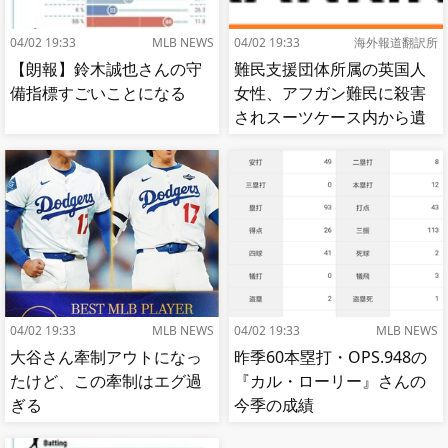
04/02 19:33
MLB NEWS
04/02 19:33
海外報道翻訳所
【朗報】鈴木誠也さんの守
難民支援団体所属の英国人
備指標すごいことになる
女性、アフガン難民に殺害
されスーツケース内から遺
体で発見される…[海外の反
応]
04/02 19:33
MLB NEWS
04/02 19:33
MLB NEWS
大谷さん牽制アウトになっ
昨季60本塁打・OPS.948の
たけど、この牽制はエグ過
『カル・ローリー』さんの
ぎる
今季の成績