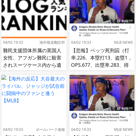
04/02 19:33
海外報道翻訳所
04/02 19:33
MLB NEWS
難民支援団体所属の英国人
【悲報】ベッツ死刑囚（打
女性、アフガン難民に殺害
率.226、本塁打13、盗塁1，
されスーツケース内から遺
OPS.677、出塁率.283、得
体で発見される…[海外の反
点圏.195）
応]
04/02 19:33
ボールパーク速報
04/02 19:33
MLB NEWS