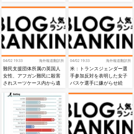
捕手もかなり好き」
出…試合中に意図的（？）
肘鉄を顔面に食らう[海外の
反応]
04/02 19:33
海外報道翻訳所
04/02 19:33
海外報道翻訳所
難民支援団体所属の英国人
米：トランスジェンダー選
女性、アフガン難民に殺害
手参加反対を表明した女子
されスーツケース内から遺
バスケ選手に嫌がらせ続
体で発見される…[海外の反
出…試合中に意図的（？）
応]
肘鉄を顔面に食らう[海外の
反応]