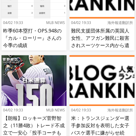
04/02 19:33
MLB NEWS
04/02 19:33
海外報道翻訳所
昨季60本塁打・OPS.948の
難民支援団体所属の英国人
『カル・ローリー』さんの
女性、アフガン難民に殺害
今季の成績
されスーツケース内から遺
体で発見される…[海外の反
応]
04/02 19:33
MLB NEWS
04/02 19:33
海外報道翻訳所
【朗報】ロッキーズ菅野智
米：トランスジェンダー選
之（11勝4敗）トレード不成
手参加反対を表明した女子
立で一安心「投手コーチも
バスケ選手に嫌がらせ続