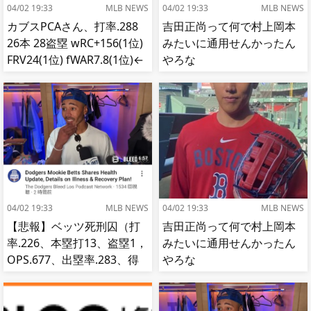
04/02 19:33
MLB NEWS
04/02 19:33
MLB NEWS
カブスPCAさん、打率.288
吉田正尚って何で村上岡本
26本 28盗塁 wRC+156(1位)
みたいに通用せんかったん
FRV24(1位) fWAR7.8(1位)←
やろな
これ
04/02 19:33
MLB NEWS
04/02 19:33
MLB NEWS
【悲報】ベッツ死刑囚（打
吉田正尚って何で村上岡本
率.226、本塁打13、盗塁1，
みたいに通用せんかったん
OPS.677、出塁率.283、得
やろな
点圏.195）