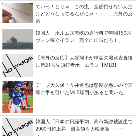
ていっ！とりゃ！この虫、全然倒せないんだ
けどどうなってるんだにゃ・・・。海外の反
応
韓国人「ホルムズ海峡の通行料で年間150兆
ウォン稼ぐイラン、完全に山賊だろ！」
【海外の反応】大谷翔平が球宴欠場発表直後
に第21号先頭打者ホームラン【MLB】
デーブ大久保「今井達也は態度が悪いので実
際に手を引いたMLB球団があると聞いた」
韓国人「日本の日経平均、高市新総裁誕生で
2000円超上昇 最高値を大幅更新・・・」