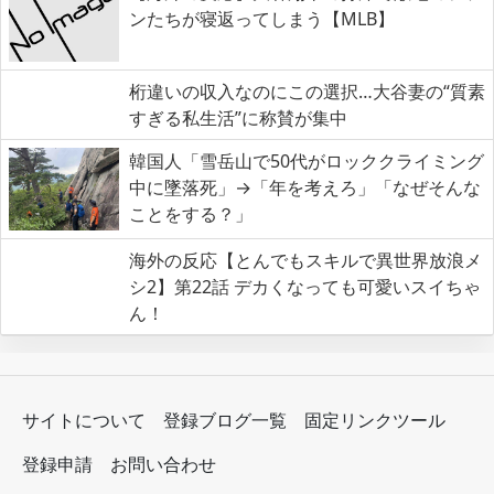
ンたちが寝返ってしまう【MLB】
桁違いの収入なのにこの選択…大谷妻の“質素
すぎる私生活”に称賛が集中
韓国人「雪岳山で50代がロッククライミング
中に墜落死」→「年を考えろ」「なぜそんな
ことをする？」
海外の反応【とんでもスキルで異世界放浪メ
シ2】第22話 デカくなっても可愛いスイちゃ
ん！
サイトについて
登録ブログ一覧
固定リンクツール
登録申請
お問い合わせ