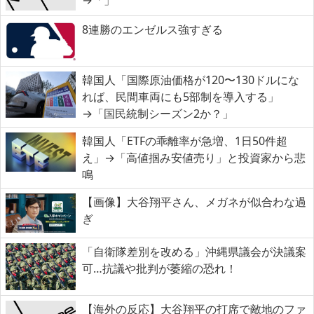
→「」
8連勝のエンゼルス強すぎる
韓国人「国際原油価格が120〜130ドルにな
れば、民間車両にも5部制を導入する」
→「国民統制シーズン2か？」
韓国人「ETFの乖離率が急増、1日50件超
え」→「高値掴み安値売り」と投資家から悲
鳴
【画像】大谷翔平さん、メガネが似合わな過
ぎ
「自衛隊差別を改める」沖縄県議会が決議案
可…抗議や批判が萎縮の恐れ！
【海外の反応】大谷翔平の打席で敵地のファ