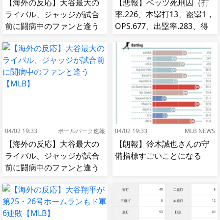
【海外の反応】大谷最大の
【悲報】ベッツ死刑囚（打
ライバル、ジャッジが試合
率.226、本塁打13、盗塁1，
前に闘病中のファンと逢う
OPS.677、出塁率.283、得
【MLB】
点圏.195）
04/02 19:33
ボールパーク速報
04/02 19:33
MLB NEWS
【海外の反応】大谷最大の
【朗報】鈴木誠也さんの守
ライバル、ジャッジが試合
備指標すごいことになる
前に闘病中のファンと逢う
【MLB】