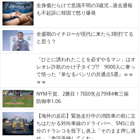
全身傷だらけで意識不明の3歳児…過去通報
も不起訴に韓国で怒り爆発
全盛期のイチローが現代に来たら3割打てる
と思う？
「ひとに誘われたことを必ずやるマン」はオ
レオレ詐欺のかけ子タイプ!? 9000人に奢っ
て悟った『単なるパシリの共通点5選』ｗｗ
ｗｗ
NYM千賀、2勝目！7回0失点79球4奪三振
防御率1.06
【海外の反応】緊急走行中の消防車の前に立
ちはだかる対向車線のドライバー、SNSに自
分のドラレコを投下し炎上「そのまま押し潰
せ」「免許返納してくれ」