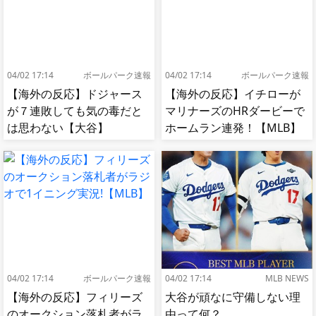
04/02 17:14
ボールパーク速報
04/02 17:14
ボールパーク速報
【海外の反応】ドジャース
【海外の反応】イチローが
が７連敗しても気の毒だと
マリナーズのHRダービーで
は思わない【大谷】
ホームラン連発！【MLB】
04/02 17:14
ボールパーク速報
04/02 17:14
MLB NEWS
【海外の反応】フィリーズ
大谷が頑なに守備しない理
のオークション落札者がラ
由って何？