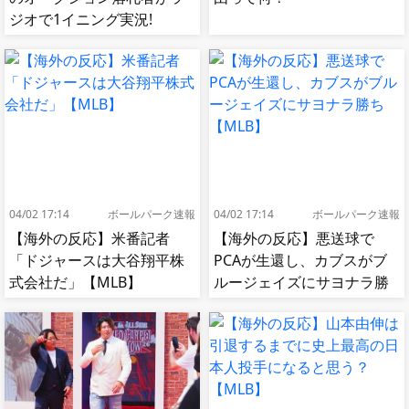
ジオで1イニング実況!
【MLB】
04/02 17:14
ボールパーク速報
04/02 17:14
ボールパーク速報
【海外の反応】米番記者
【海外の反応】悪送球で
「ドジャースは大谷翔平株
PCAが生還し、カブスがブ
式会社だ」【MLB】
ルージェイズにサヨナラ勝
ち【MLB】