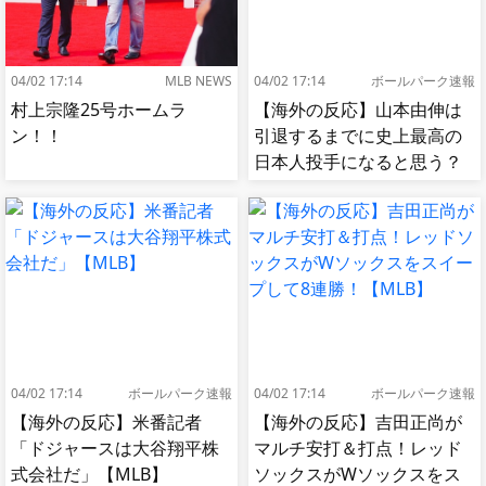
04/02 17:14
MLB NEWS
04/02 17:14
ボールパーク速報
村上宗隆25号ホームラ
【海外の反応】山本由伸は
ン！！
引退するまでに史上最高の
日本人投手になると思う？
【MLB】
04/02 17:14
ボールパーク速報
04/02 17:14
ボールパーク速報
【海外の反応】米番記者
【海外の反応】吉田正尚が
「ドジャースは大谷翔平株
マルチ安打＆打点！レッド
式会社だ」【MLB】
ソックスがWソックスをス