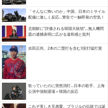
「そんなに怖いのか」中国、日本のミサイル
配備に激しく反応…警告で一触即発の空気！
北朝鮮に“評価される韓国大統領”…無人機問
題の遺憾表明に広がる違和感と批判
吉田正尚、2本の二塁打を含む3安打猛打賞
歌っていたのに突然消灯…日本の歌手、上海
公演中強制退場＝韓国の反応
これぞ美しき兄弟愛。ブラジルの伝統では誕