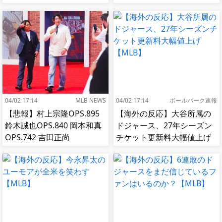
イープして8連勝！【MLB】
04/02 17:14
MLB NEWS
04/02 17:14
ボールパーク速報
【悲報】村上宗隆OPS.895
【海外の反応】大谷所属の
鈴木誠也OPS.840 岡本和真
ドジャース、27年シーズン
OPS.742 吉田正尚
チケット更新料大幅値上げ
OPS.740←これ
【MLB】