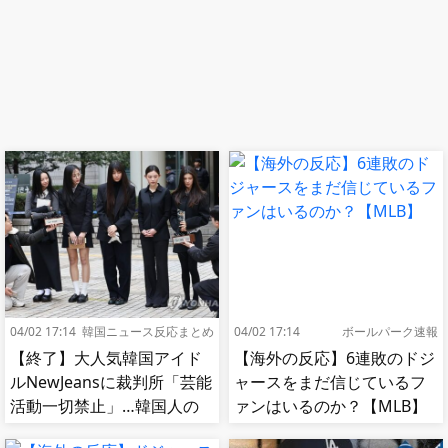
04/02 17:14
韓国ニュース反応まとめ
04/02 17:14
ボールパーク速報
【終了】大人気韓国アイド
【海外の反応】6連敗のドジ
ルNewJeansに裁判所「芸能
ャースをまだ信じているフ
活動一切禁止」…韓国人の
ァンはいるのか？【MLB】
反応「そりゃそうだわ」