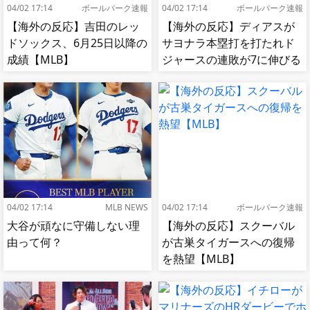
04/02 17:14
ボールパーク速報
04/02 17:14
ボールパーク速報
【海外の反応】吉田のレッ
【海外の反応】ディアスが
ドソックス、6月25日以降の
サヨナラ本塁打を打たれド
成績【MLB】
ジャースの連敗が7に伸びる
【MLB】
04/02 17:14
MLB NEWS
04/02 17:14
ボールパーク速報
大谷が頑なに守備しない理
【海外の反応】スクーバル
由って何？
が古巣タイガースへの復帰
を熱望【MLB】