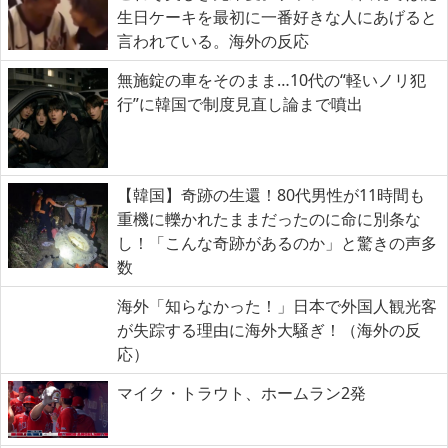
生日ケーキを最初に一番好きな人にあげると
言われている。海外の反応
無施錠の車をそのまま…10代の“軽いノリ犯
行”に韓国で制度見直し論まで噴出
【韓国】奇跡の生還！80代男性が11時間も
重機に轢かれたままだったのに命に別条な
し！「こんな奇跡があるのか」と驚きの声多
数
海外「知らなかった！」日本で外国人観光客
が失踪する理由に海外大騒ぎ！（海外の反
応）
マイク・トラウト、ホームラン2発