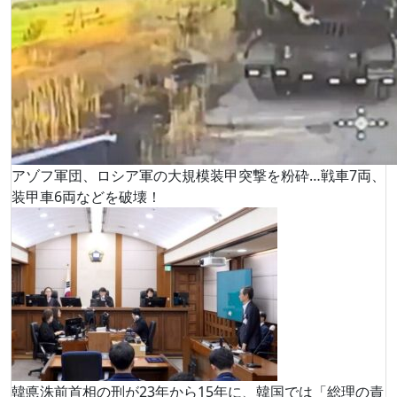
アゾフ軍団、ロシア軍の大規模装甲突撃を粉砕…戦車7両、
装甲車6両などを破壊！
韓悳洙前首相の刑が23年から15年に、韓国では「総理の責