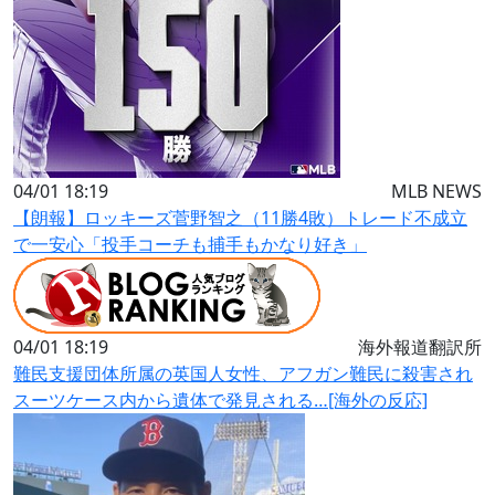
04/01 18:19
MLB NEWS
【朗報】ロッキーズ菅野智之（11勝4敗）トレード不成立
で一安心「投手コーチも捕手もかなり好き」
04/01 18:19
海外報道翻訳所
難民支援団体所属の英国人女性、アフガン難民に殺害され
スーツケース内から遺体で発見される…[海外の反応]