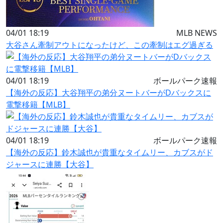
04/01 18:19
MLB NEWS
大谷さん牽制アウトになったけど、この牽制はエグ過ぎる
04/01 18:19
ボールパーク速報
【海外の反応】大谷翔平の弟分ヌートバーがDバックスに
電撃移籍【MLB】
04/01 18:19
ボールパーク速報
【海外の反応】鈴木誠也が貴重なタイムリー、カブスがド
ジャースに連勝【大谷】