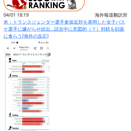
04/01 18:19
海外報道翻訳所
米：トランスジェンダー選手参加反対を表明した女子バス
ケ選手に嫌がらせ続出…試合中に意図的（？）肘鉄を顔面
に食らう[海外の反応]