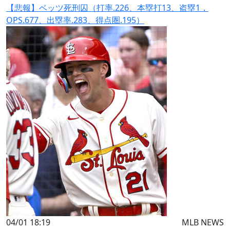
【悲報】ベッツ死刑囚（打率.226、本塁打13、盗塁1，
OPS.677、出塁率.283、得点圏.195）
04/01 18:19
MLB NEWS