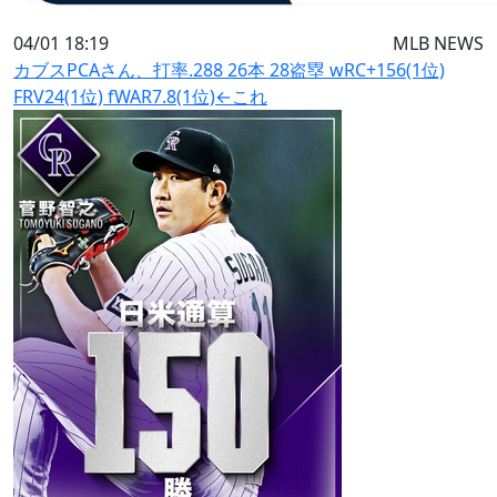
04/01 18:19
MLB NEWS
カブスPCAさん、打率.288 26本 28盗塁 wRC+156(1位)
FRV24(1位) fWAR7.8(1位)←これ