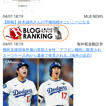
04/01 18:19
MLB NEWS
【朗報】鈴木誠也さんの守備指標すごいことになる
04/01 18:19
海外報道翻訳所
難民支援団体所属の英国人女性、アフガン難民に殺害され
スーツケース内から遺体で発見される…[海外の反応]