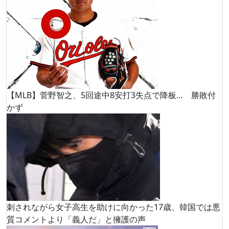
【MLB】菅野智之、5回途中8安打3失点で降板… 勝敗付
かず
刺されながら女子高生を助けに向かった17歳、韓国では悪
質コメントより「義人だ」と擁護の声