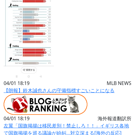
04/01 18:19
MLB NEWS
【朗報】鈴木誠也さんの守備指標すごいことになる
04/01 18:19
海外報道翻訳所
左翼「国旗掲揚は移民差別！禁止しろ！！」イギリス各地
で国旗掲揚を巡る議論が紛糾…対立深まる[海外の反応]