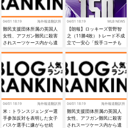
04/01 18:19
海外報道翻訳所
04/01 18:19
MLB NEWS
難民支援団体所属の英国人
【朗報】ロッキーズ菅野智
女性、アフガン難民に殺害
之（11勝4敗）トレード不成
されスーツケース内から遺
立で一安心「投手コーチも
体で発見される…[海外の反
捕手もかなり好き」
応]
04/01 18:19
海外報道翻訳所
04/01 18:19
海外報道翻訳所
米：トランスジェンダー選
難民支援団体所属の英国人
手参加反対を表明した女子
女性、アフガン難民に殺害
バスケ選手に嫌がらせ続
されスーツケース内から遺