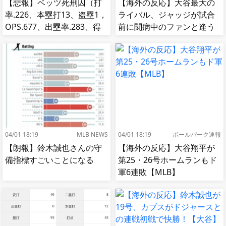
【悲報】ベッツ死刑囚（打
【海外の反応】大谷最大の
率.226、本塁打13、盗塁1，
ライバル、ジャッジが試合
OPS.677、出塁率.283、得
前に闘病中のファンと逢う
点圏.195）
【MLB】
04/01 18:19
MLB NEWS
04/01 18:19
ボールパーク速報
【朗報】鈴木誠也さんの守
【海外の反応】大谷翔平が
備指標すごいことになる
第25・26号ホームランもド
軍6連敗【MLB】