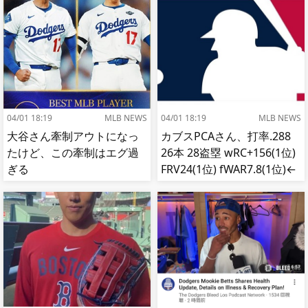
04/01 18:19
MLB NEWS
04/01 18:19
MLB NEWS
大谷さん牽制アウトになっ
カブスPCAさん、打率.288
たけど、この牽制はエグ過
26本 28盗塁 wRC+156(1位)
ぎる
FRV24(1位) fWAR7.8(1位)←
これ