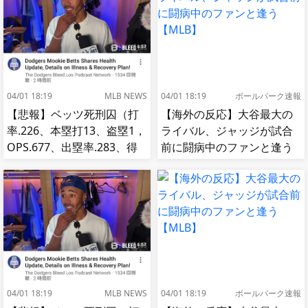
04/01 18:19
MLB NEWS
04/01 18:19
ボールパーク速報
【悲報】ベッツ死刑囚（打
【海外の反応】大谷最大の
率.226、本塁打13、盗塁1，
ライバル、ジャッジが試合
OPS.677、出塁率.283、得
前に闘病中のファンと逢う
点圏.195）
【MLB】
04/01 18:19
MLB NEWS
04/01 18:19
ボールパーク速報