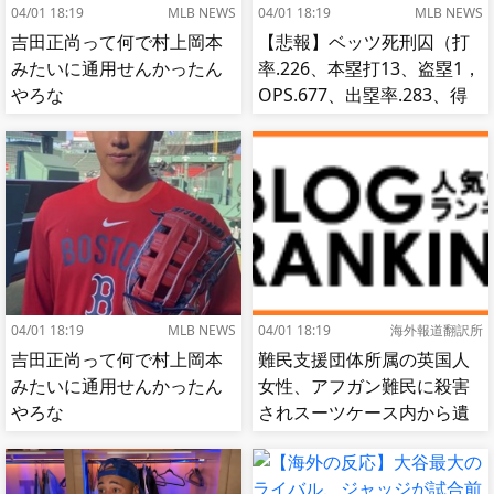
04/01 18:19
MLB NEWS
04/01 18:19
MLB NEWS
吉田正尚って何で村上岡本
【悲報】ベッツ死刑囚（打
みたいに通用せんかったん
率.226、本塁打13、盗塁1，
やろな
OPS.677、出塁率.283、得
点圏.195）
04/01 18:19
MLB NEWS
04/01 18:19
海外報道翻訳所
吉田正尚って何で村上岡本
難民支援団体所属の英国人
みたいに通用せんかったん
女性、アフガン難民に殺害
やろな
されスーツケース内から遺
体で発見される…[海外の反
応]