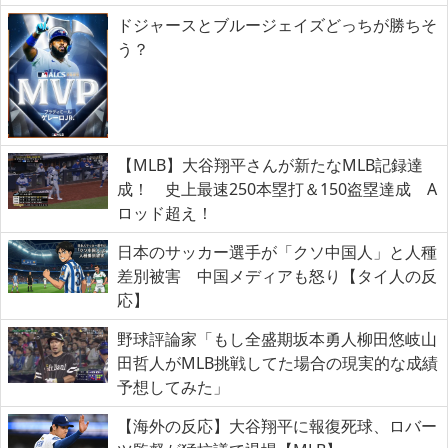
ドジャースとブルージェイズどっちが勝ちそ
う？
【MLB】大谷翔平さんが新たなMLB記録達
成！ 史上最速250本塁打＆150盗塁達成 A
ロッド超え！
日本のサッカー選手が「クソ中国人」と人種
差別被害 中国メディアも怒り【タイ人の反
応】
野球評論家「もし全盛期坂本勇人柳田悠岐山
田哲人がMLB挑戦してた場合の現実的な成績
予想してみた」
【海外の反応】大谷翔平に報復死球、ロバー