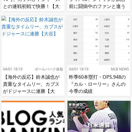
との連戦初戦で快勝！【大
前に闘病中のファンと逢う
谷】
【MLB】
04/01 18:19
ボールパーク速報
04/01 18:19
MLB NEWS
【海外の反応】鈴木誠也が
昨季60本塁打・OPS.948の
貴重なタイムリー、カブス
『カル・ローリー』さんの
がドジャースに連勝【大
今季の成績
谷】