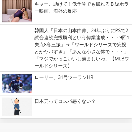
キャー、助けて！低予算でも撮れるＢ級ホラ
ー映画。海外の反応
韓国人「日本の山本由伸、24年ぶりにPSで2
試合連続完投勝利という偉業達成・・・9回1
失点8奪三振」→「ワールドシリーズで完投
とかヤバすぎ」「あんな小さな体で・・・」
「マジでかっこいいし羨ましいわ」【MLBワ
ールドシリーズ】
ローリー、31号ツーランHR
日本刀ってコスパ悪くない？