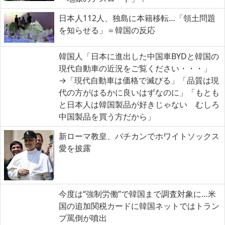
日本人112人、独島に本籍移転…「領土問題
を知らせる」＝韓国の反応
韓国人「日本に進出した中国車BYDと韓国の
現代自動車の近況をご覧ください・・・」
→「現代自動車は価格で滅びる」「品質は現
代の方がはるかに良いはずなのに」「もとも
と日本人は韓国製品が好きじゃない むしろ
中国製品を買う方だから」
新ローマ教皇、バチカンでホワイトソックス
愛を披露
今度は“強制労働”で韓国まで調査対象に…米
国の追加関税カードに韓国ネットではトラン
プ罵倒が噴出