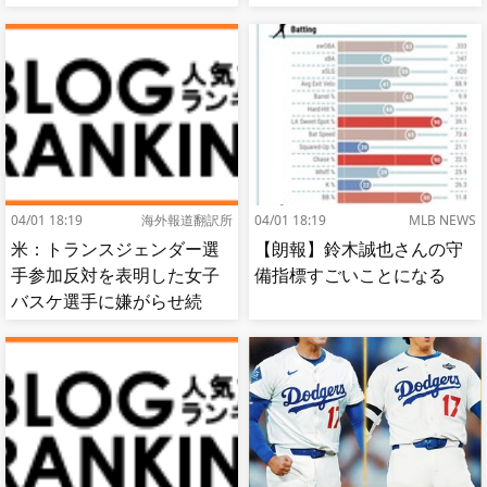
出…試合中に意図的（？）
体で発見される…[海外の反
肘鉄を顔面に食らう[海外の
応]
反応]
04/01 18:19
海外報道翻訳所
04/01 18:19
MLB NEWS
米：トランスジェンダー選
【朗報】鈴木誠也さんの守
手参加反対を表明した女子
備指標すごいことになる
バスケ選手に嫌がらせ続
出…試合中に意図的（？）
肘鉄を顔面に食らう[海外の
反応]