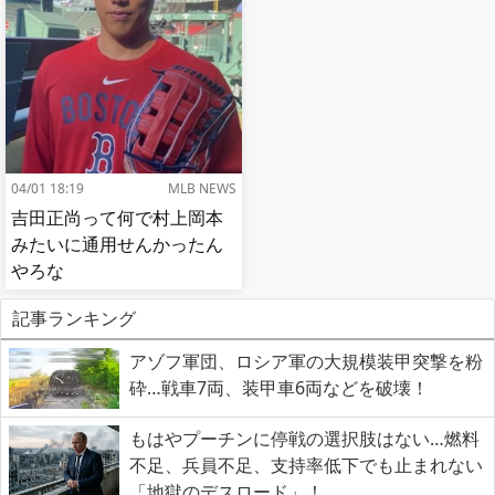
04/01 18:19
MLB NEWS
吉田正尚って何で村上岡本
みたいに通用せんかったん
やろな
記事ランキング
アゾフ軍団、ロシア軍の大規模装甲突撃を粉
砕…戦車7両、装甲車6両などを破壊！
もはやプーチンに停戦の選択肢はない…燃料
不足、兵員不足、支持率低下でも止まれない
「地獄のデスロード」！