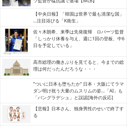
ツ監督が猛抗議で退場【MLB】
【中央日報】「韓国は世界で最も清潔な国」
…注目浴びる「K衛生」
佐々木朗希、来季は先発復帰 ロバーツ監督
「しっかり休養を与え、週に1回の登板、中6
日を予定している」
高市総理の働きぶりを見てると、今までの総
理は何だったんだろうな・・・
”ついに日本も堕ちたか” 日本・大阪にてラマ
ダン明け祝う大量のムスリムの姿…「AI」も
「バングラデシュ」と誤認[海外の反応]
【悲報】日本さん、独身男性のせいで終了す
る