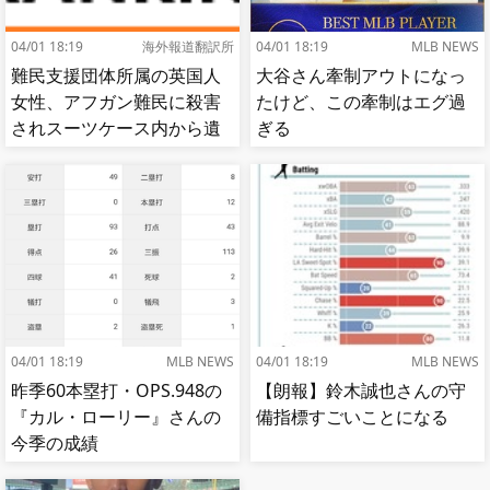
04/01 18:19
海外報道翻訳所
04/01 18:19
MLB NEWS
難民支援団体所属の英国人
大谷さん牽制アウトになっ
女性、アフガン難民に殺害
たけど、この牽制はエグ過
されスーツケース内から遺
ぎる
体で発見される…[海外の反
応]
04/01 18:19
MLB NEWS
04/01 18:19
MLB NEWS
昨季60本塁打・OPS.948の
【朗報】鈴木誠也さんの守
『カル・ローリー』さんの
備指標すごいことになる
今季の成績