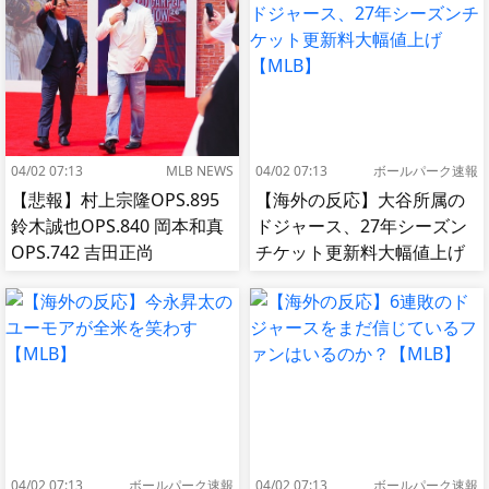
04/02 07:13
MLB NEWS
04/02 07:13
ボールパーク速報
【悲報】村上宗隆OPS.895
【海外の反応】大谷所属の
鈴木誠也OPS.840 岡本和真
ドジャース、27年シーズン
OPS.742 吉田正尚
チケット更新料大幅値上げ
OPS.740←これ
【MLB】
04/02 07:13
ボールパーク速報
04/02 07:13
ボールパーク速報