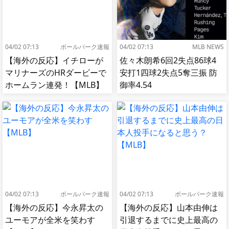
04/02 07:13
ボールパーク速報
04/02 07:13
MLB NEWS
【海外の反応】イチローが
佐々木朗希6回2失点86球4
マリナーズのHRダービーで
安打1四球2失点5奪三振 防
ホームラン連発！【MLB】
御率4.54
04/02 07:13
ボールパーク速報
04/02 07:13
ボールパーク速報
【海外の反応】今永昇太の
【海外の反応】山本由伸は
ユーモアが全米を笑わす
引退するまでに史上最高の