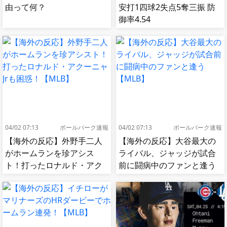
由って何？
安打1四球2失点5奪三振 防
御率4.54
04/02 07:13
ボールパーク速報
04/02 07:13
ボールパーク速報
【海外の反応】外野手二人
【海外の反応】大谷最大の
がホームランを珍アシス
ライバル、ジャッジが試合
ト！打ったロナルド・アク
前に闘病中のファンと逢う
ーニャJrも困惑！【MLB】
【MLB】