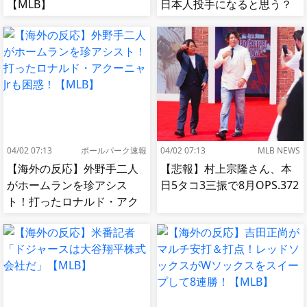
【MLB】
日本人投手になると思う？
【MLB】
04/02 07:13
ボールパーク速報
04/02 07:13
MLB NEWS
【海外の反応】外野手二人
【悲報】村上宗隆さん、本
がホームランを珍アシス
日5タコ3三振で8月OPS.372
ト！打ったロナルド・アク
ーニャJrも困惑！【MLB】