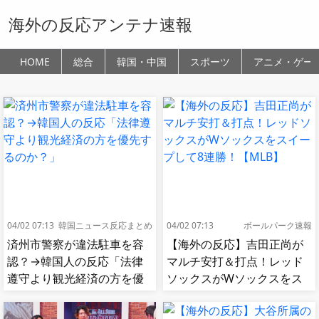
海外の反応アンテナ速報
HOME
総合
韓国・中国
スポーツ
アニメ・ゲー
04/02 07:13
韓国ニュース反応まとめ
04/02 07:13
ボールパーク速報
済州市警察が違法駐車を容
【海外の反応】吉田正尚が
認？→韓国人の反応「法律
マルチ安打＆打点！レッド
遵守より観光経済の方を優
ソックスがWソックスをス
先するのか？」
イープして8連勝！【MLB】