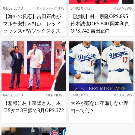
04/02 07:13
ボールパーク速報
04/02 07:13
MLB NEWS
【海外の反応】吉田正尚が
【悲報】村上宗隆OPS.895
マルチ安打＆打点！レッド
鈴木誠也OPS.840 岡本和真
ソックスがWソックスをス
OPS.742 吉田正尚
イープして8連勝！【MLB】
OPS.740←これ
04/02 07:13
MLB NEWS
04/02 07:13
MLB NEWS
【悲報】村上宗隆さん、本
大谷が頑なに守備しない理
日5タコ3三振で8月OPS.372
由って何？