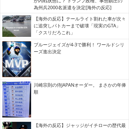
が内戦状態に？ トランプ政権、事態鎮圧の
為州兵2000名派遣を決定[海外の反応]
【海外の反応】テールライト割れた車が次々
に追突しパトカーまで破壊「現実のGTA」
「クスリだろこれ」
ブルージェイズが4-3で勝利！ ワールドシリ
ーズ進出決定
川崎宗則の侍JAPANオーダー。 まさかの年俸
順
【海外の反応】ジャッジがイチローの歴代最