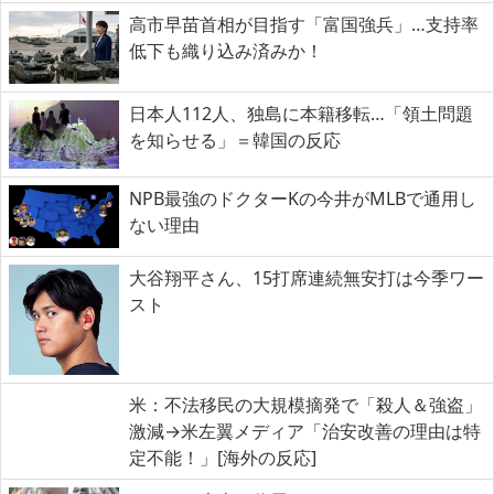
高市早苗首相が目指す「富国強兵」…支持率
低下も織り込み済みか！
日本人112人、独島に本籍移転…「領土問題
を知らせる」＝韓国の反応
NPB最強のドクターKの今井がMLBで通用し
ない理由
大谷翔平さん、15打席連続無安打は今季ワー
スト
米：不法移民の大規模摘発で「殺人＆強盗」
激減→米左翼メディア「治安改善の理由は特
定不能！」[海外の反応]