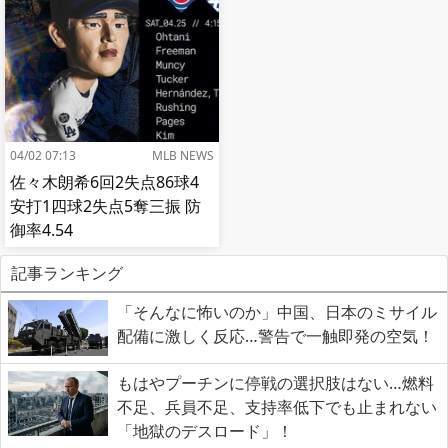
04/02 07:13
MLB NEWS
佐々木朗希6回2失点86球4
安打1四球2失点5奪三振 防
御率4.54
記事ランキング
「そんなに怖いのか」中国、日本のミサイル
配備に激しく反応…警告で一触即発の空気！
もはやプーチンに停戦の選択肢はない…燃料
不足、兵員不足、支持率低下でも止まれない
「地獄のデスロード」！