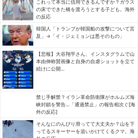
これって本当に信用できるんですか？ガラス
の床でできた橋を渡ろうとする子ども。海外
の反応
韓国人「トランプが韓国船の攻撃について言
及」→「イ・ジェミョンは悪そのもの」
【悲報】大谷翔平さん、インスタグラムで山
本由伸称賛画像と自身の自虐ショットを立て
続けに公開…
禁じ手解禁？イラン革命防衛隊がホルムズ海
峡封鎖を警告…「通過禁止」の報告相次ぐ[海
外の反応]
そんなにのんびり滑ってて大丈夫か？山を下
ってるスキーヤーを追いかけてくるクマ。海