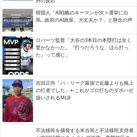
外の反応
韓国人「AI戦略のキーマンが次々選挙に出
馬…政府のAI政策、大丈夫か？」と懸念の声
ロバーツ監督「大谷の3本目の本塁打は全く
驚かなかった。『打つだろうな、ほら打っ
た』って感じ」
吉田正尚「パ・リーグ最強で近藤よりも格上
の打者でした」←これがゴロ打ちのダボハゼ
扱いされるMLB
不法移民を摘発する米当局と不法移民支持者