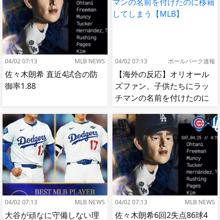
04/02 07:13
MLB NEWS
04/02 07:13
ボールパーク速報
佐々木朗希 直近4試合の防
【海外の反応】オリオール
御率1.88
ズファン、子供たちにラッ
チマンの名前を付けたのに
移籍してしまう【MLB】
04/02 07:13
MLB NEWS
04/02 07:13
MLB NEWS
大谷が頑なに守備しない理
佐々木朗希6回2失点86球4