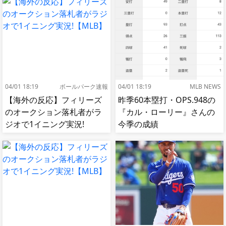
04/01 18:19
ボールパーク速報
04/01 18:19
MLB NEWS
【海外の反応】フィリーズ
昨季60本塁打・OPS.948の
のオークション落札者がラ
『カル・ローリー』さんの
ジオで1イニング実況!
今季の成績
【MLB】