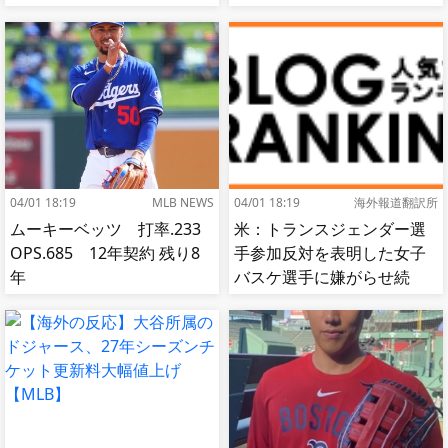
出…試合中に意図的（？）
肘鉄を顔面に食らう[海外の
反応]
04/01 18:19
MLB NEWS
04/01 18:19
海外報道翻訳所
ムーキーベッツ 打率.233
米：トランスジェンダー選
OPS.685 12年契約 残り8
手参加反対を表明した女子
年
バスケ選手に嫌がらせ続
出…試合中に意図的（？）
肘鉄を顔面に食らう[海外の
反応]