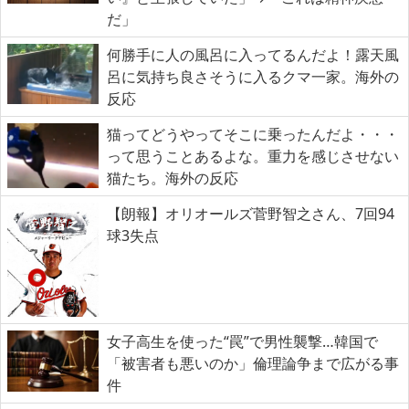
だ」
何勝手に人の風呂に入ってるんだよ！露天風
呂に気持ち良さそうに入るクマ一家。海外の
反応
猫ってどうやってそこに乗ったんだよ・・・
って思うことあるよな。重力を感じさせない
猫たち。海外の反応
【朗報】オリオールズ菅野智之さん、7回94
球3失点
女子高生を使った“罠”で男性襲撃…韓国で
「被害者も悪いのか」倫理論争まで広がる事
件