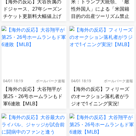
【海外の反応】大谷所属の
米：トランプ大統領、「敵
ドジャース、27年シーズン
性外国人」による「米国籍
チケット更新料大幅値上げ
目的の出産ツーリズム禁止
【MLB】
令」に署名…寄生侵略防止
へ[海外の反応]
04/01 18:19
ボールパーク速報
04/01 18:19
ボールパーク速報
【海外の反応】大谷翔平が
【海外の反応】フィリーズ
第25・26号ホームランもド
のオークション落札者がラ
軍6連敗【MLB】
ジオで1イニング実況!
【MLB】