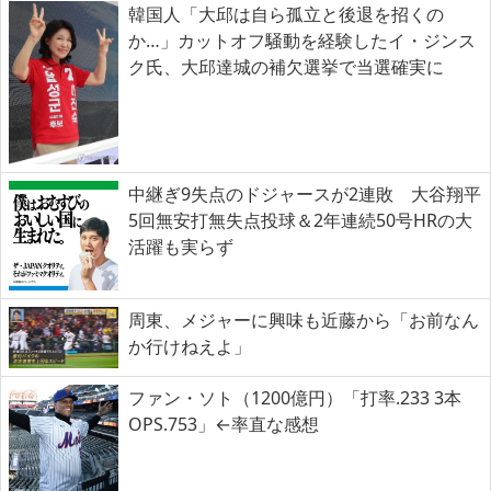
韓国人「大邱は自ら孤立と後退を招くの
か…」カットオフ騒動を経験したイ・ジンス
ク氏、大邱達城の補欠選挙で当選確実に
中継ぎ9失点のドジャースが2連敗 大谷翔平
5回無安打無失点投球＆2年連続50号HRの大
活躍も実らず
周東、メジャーに興味も近藤から「お前なん
か行けねえよ」
ファン・ソト（1200億円）「打率.233 3本
OPS.753」←率直な感想