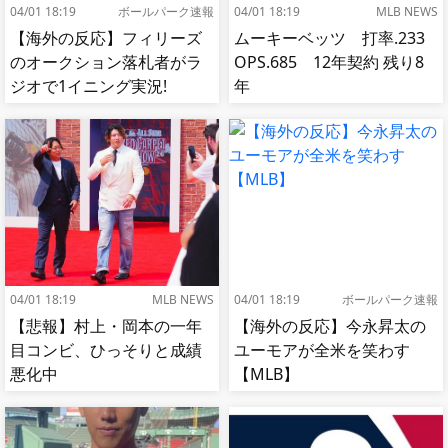
04/01 18:19
ボールパーク速報
04/01 18:19
MLB NEWS
【海外の反応】フィリーズ
ムーキーベッツ 打率.233
のオークション落札者がラ
OPS.685 12年契約 残り8
ジオで1イニング実況!
年
【MLB】
04/01 18:19
MLB NEWS
04/01 18:19
ボールパーク速報
【悲報】村上・岡本の一年
【海外の反応】今永昇太の
目コンビ、ひっそりと成績
ユーモアが全米を笑わす
悪化中
【MLB】