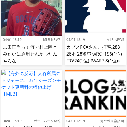
04/01 18:19
MLB NEWS
04/01 18:19
MLB NEWS
吉田正尚って何で村上岡本
カブスPCAさん、打率.288
みたいに通用せんかったん
26本 28盗塁 wRC+156(1位)
やろな
FRV24(1位) fWAR7.8(1位)←
これ
04/01 18:19
ボールパーク速報
04/01 18:19
海外報道翻訳所