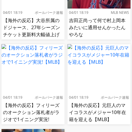
04/01 18:19
ボールパーク速報
04/01 18:19
MLB NEWS
【海外の反応】大谷所属の
吉田正尚って何で村上岡本
ドジャース、27年シーズン
みたいに通用せんかったん
チケット更新料大幅値上げ
やろな
【MLB】
04/01 18:19
ボールパーク速報
04/01 18:19
ボールパーク速報
【海外の反応】フィリーズ
【海外の反応】元巨人のマ
のオークション落札者がラ
イコラスがメジャー10年在
ジオで1イニング実況!
籍を迎える【MLB】
【MLB】