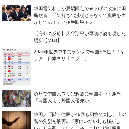
韓国電気料金が夏場限定で値下げの政策に国
民歓喜！「気持ちの減税じゃなくて庶民を生
かしてる！」と拍手喝采モノ！
【海外の反応】大谷翔平が早朝に姿を現した
場所【MLB】
2024年世界軍事力ランクで韓国が5位！「ヤ
ッタ！日本ヨリ上ニダ！」
済州で中国人スリ犯釈放に韓国ネット激怒…
「韓国人より外国人優先か」
韓国人「階下住民が46回も刃物で刺し、上の
階の父親を殺害…『家にいない時も騒がし
い』と主張していた」→「これは精神疾患