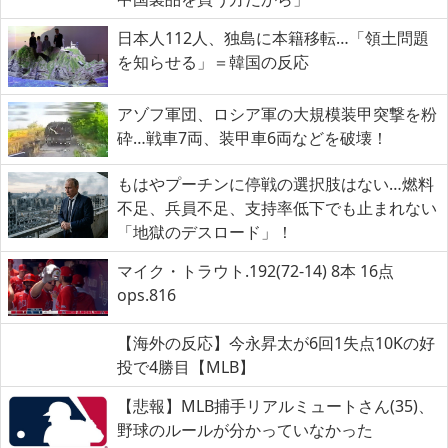
日本人112人、独島に本籍移転…「領土問題
を知らせる」＝韓国の反応
アゾフ軍団、ロシア軍の大規模装甲突撃を粉
砕…戦車7両、装甲車6両などを破壊！
もはやプーチンに停戦の選択肢はない…燃料
不足、兵員不足、支持率低下でも止まれない
「地獄のデスロード」！
マイク・トラウト.192(72-14) 8本 16点
ops.816
【海外の反応】今永昇太が6回1失点10Kの好
投で4勝目【MLB】
【悲報】MLB捕手リアルミュートさん(35)、
野球のルールが分かっていなかった