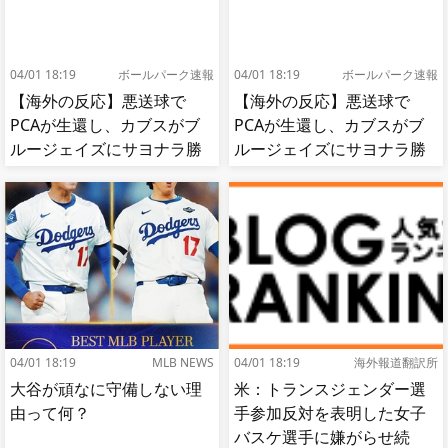
04/01 18:19
ボールパーク速報
04/01 18:19
ボールパーク速報
【海外の反応】悪送球で
【海外の反応】悪送球で
PCAが生還し、カブスがブ
PCAが生還し、カブスがブ
ルージェイズにサヨナラ勝
ルージェイズにサヨナラ勝
ち【MLB】
ち【MLB】
04/01 18:19
MLB NEWS
04/01 18:19
海外報道翻訳所
大谷が頑なに守備しない理
米：トランスジェンダー選
由って何？
手参加反対を表明した女子
バスケ選手に嫌がらせ続