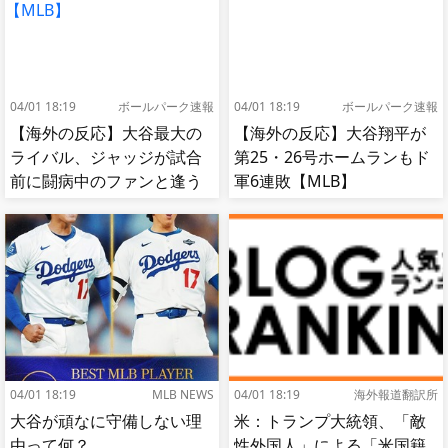
04/01 18:19
ボールパーク速報
04/01 18:19
ボールパーク速報
【海外の反応】大谷最大の
【海外の反応】大谷翔平が
ライバル、ジャッジが試合
第25・26号ホームランもド
前に闘病中のファンと逢う
軍6連敗【MLB】
【MLB】
04/01 18:19
MLB NEWS
04/01 18:19
海外報道翻訳所
大谷が頑なに守備しない理
米：トランプ大統領、「敵
由って何？
性外国人」による「米国籍