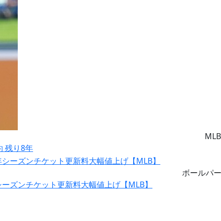
MLB
約 残り8年
ボールパ
シーズンチケット更新料大幅値上げ【MLB】