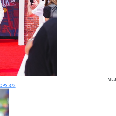
MLB
S.372