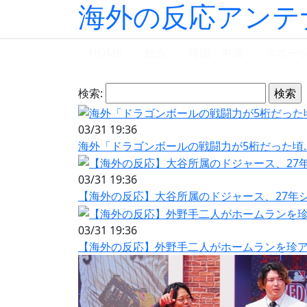
海外の反応アンテ
HOME
総合
韓国・中国
スポー
検索:
03/31 19:36
海外「ドラゴンボールの戦闘力が5桁だった頃
03/31 19:36
【海外の反応】大谷所属のドジャース、27年
03/31 19:36
【海外の反応】外野手二人がホームランを珍ア