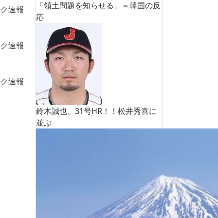
「領土問題を知らせる」＝韓国の反
ーク速報
応
ーク速報
ーク速報
鈴木誠也、31号HR！！松井秀喜に
並ぶ