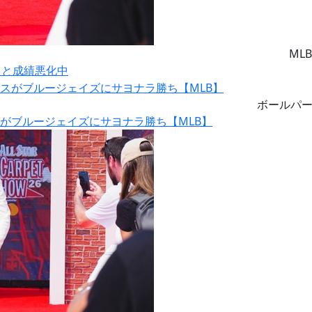
MLB
りと成績悪化中
ボールパ
スがブルージェイズにサヨナラ勝ち【MLB】