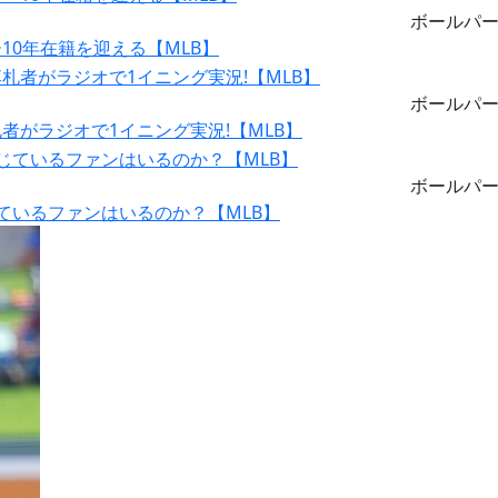
ボールパ
0年在籍を迎える【MLB】
ボールパ
がラジオで1イニング実況!【MLB】
ボールパ
ているファンはいるのか？【MLB】