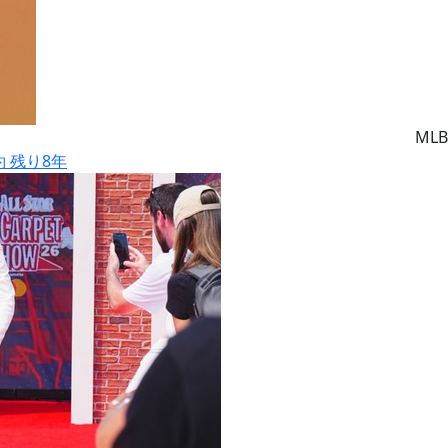
MLB
約 残り8年