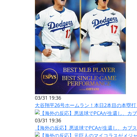
03/31 19:36
大谷翔平26号ホームラン！本日2本目の本塁打
03/31 19:36
【海外の反応】悪送球でPCAが生還し、カブ