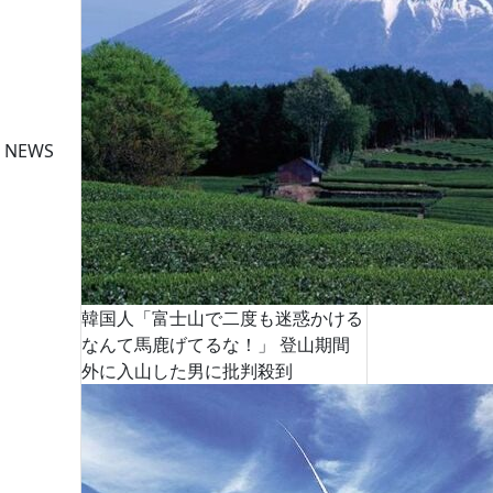
 NEWS
韓国人「富士山で二度も迷惑かける
なんて馬鹿げてるな！」 登山期間
外に入山した男に批判殺到