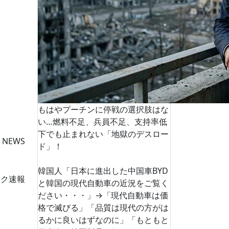
もはやプーチンに停戦の選択肢はな
い…燃料不足、兵員不足、支持率低
下でも止まれない「地獄のデスロー
 NEWS
ド」！
韓国人「日本に進出した中国車BYD
ーク速報
と韓国の現代自動車の近況をご覧く
ださい・・・」→「現代自動車は価
格で滅びる」「品質は現代の方がは
るかに良いはずなのに」「もともと