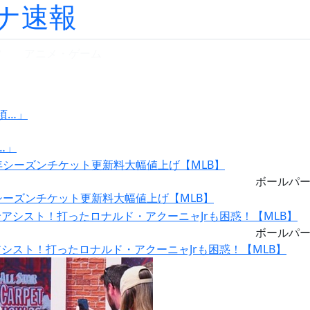
ナ速報
ツ
アニメ・ゲーム
…」
ボールパ
シーズンチケット更新料大幅値上げ【MLB】
ボールパ
シスト！打ったロナルド・アクーニャJrも困惑！【MLB】