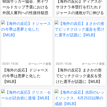
韓国サッカー協会、男子ワ
【海外の反応】ディアスが
ールドカップ予選における
サヨナラ本塁打を打たれド
外国人審判への性接待疑惑
ジャースの連敗が7に伸びる
が浮上…よみがえる2002W
【MLB】
杯の悪夢[海外の反応]
03/31 19:36
ボールパーク速報
03/31 19:36
ボールパーク速報
【海外の反応】ドジャース
【海外の反応】まさかの形
の今季は悪夢と化した
でピッチクロック違反を受
【MLB】
けた選手が話題に【MLB】