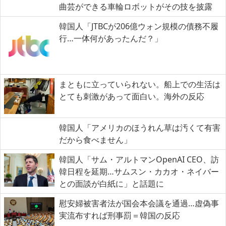
曲芸ができる車輪ロボットがその技を披露
韓国人「JTBCが206億ウォン規模の債務不履
行…一体何があったんだ？」
まともに立っていられない。船上での生活は
とても刺激があって面白い。海外の反応
韓国人「アメリカのほうれん草は汚くて有害
だから食べません」
韓国人「サム・アルトマンOpenAI CEO、訪
韓日程を延期…サムスン・カカオ・ネイバー
との面談が白紙に」と話題に
慰安婦被害者法が国会本会議を通過…虚偽事
実流布すれば刑事罰＝韓国の反応