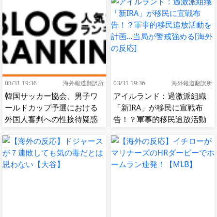
03/31 19:36
海外報道翻訳所
03/31 19:36
海外報道翻訳所
韓国サッカー協会、男子ワ
アイルランド：過激派組織
ールドカップ予選における
「新IRA」が移民に宣戦布
外国人審判への性接待疑惑
告！？軍事的移民追放活動
が浮上…よみがえる2002W
を計画…当局が警戒強める
杯の悪夢[海外の反応]
[海外の反応]