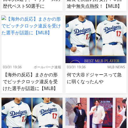
歴代ベスト50選手に
途中無失点熱投！【MLB】
【MLB】
03/31 19:36
ボールパーク速報
03/31 19:36
MLB NEWS
【海外の反応】まさかの形
何で大谷ドジャースって急
でピッチクロック違反を受
に弱くなったんや
けた選手が話題に【MLB】