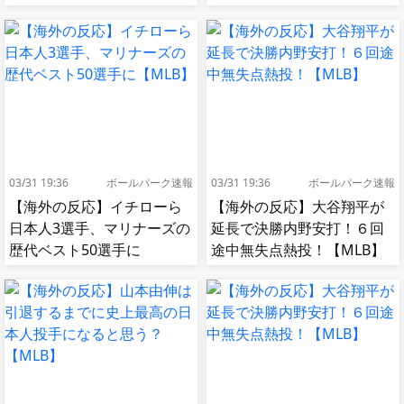
移籍してしまう【MLB】
を計画…当局が警戒強める
[海外の反応]
03/31 19:36
ボールパーク速報
03/31 19:36
ボールパーク速報
【海外の反応】イチローら
【海外の反応】大谷翔平が
日本人3選手、マリナーズの
延長で決勝内野安打！６回
歴代ベスト50選手に
途中無失点熱投！【MLB】
【MLB】