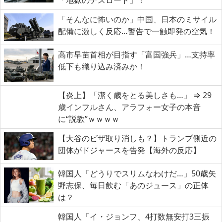
「そんなに怖いのか」中国、日本のミサイル
配備に激しく反応…警告で一触即発の空気！
高市早苗首相が目指す「富国強兵」…支持率
低下も織り込み済みか！
【炎上】「潔く歳をとる美しさも…」 ⇒ 29
歳インフルさん、アラフォー女子の本音
に“説教”ｗｗｗｗ
【大谷のビザ取り消しも？】トランプ側近の
団体がドジャースを告発【海外の反応】
韓国人「どうりでスリムなわけだ…」50歳矢
野志保、毎日飲む「あのジュース」の正体
は？
韓国人「イ・ジョンフ、4打数無安打3三振