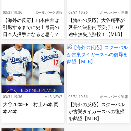
03/31 19:36
ボールパーク速報
03/31 19:36
ボールパーク速報
【海外の反応】山本由伸は
【海外の反応】大谷翔平が
引退するまでに史上最高の
延長で決勝内野安打！６回
日本人投手になると思う？
途中無失点熱投！【MLB】
【MLB】
03/31 19:36
MLB NEWS
03/31 19:36
ボールパーク速報
大谷26本HR 村上25本 岡
【海外の反応】スクーバル
本24本
が古巣タイガースへの復帰
を熱望【MLB】