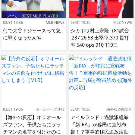
03/31 19:36
MLB NEWS
03/31 19:36
MLB NEWS
何で大谷ドジャースって急
シカホワ村上宗隆（81試合
に弱くなったんや
.237 26 53 出塁率.370 長打
率.540 ops.910 119三
振） ←率直な印象
03/31 19:36
ボールパーク速報
03/31 19:36
海外報道翻訳所
【海外の反応】オリオール
アイルランド：過激派組織
ズファン、子供たちにラッ
「新IRA」が移民に宣戦布
チマンの名前を付けたのに
告！？軍事的移民追放活動