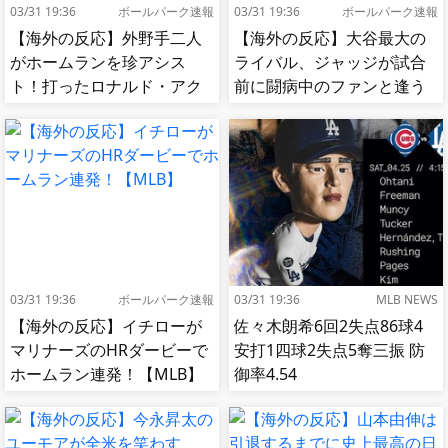
03/31 19:36
ボールパーク速報
03/31 19:36
ボールパーク速報
【海外の反応】外野手二人
【海外の反応】大谷最大の
がホームランを珍アシス
ライバル、ジャッジが試合
ト！打ったロナルド・アク
前に闘病中のファンと逢う
ーニャJrも困惑！【MLB】
【MLB】
03/31 19:36
ボールパーク速報
03/31 19:36
MLB NEWS
【海外の反応】イチローが
佐々木朗希6回2失点86球4
マリナーズのHRダービーで
安打1四球2失点5奪三振 防
ホームラン連発！【MLB】
御率4.54