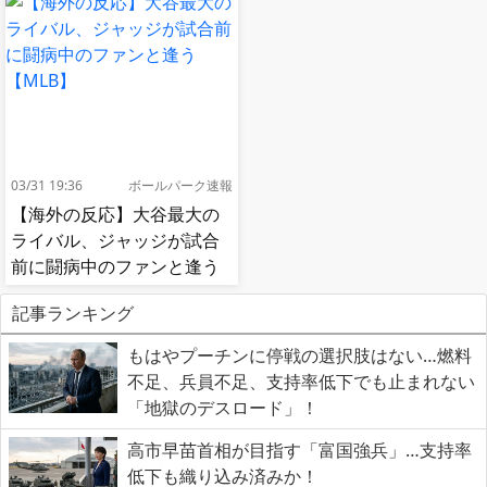
03/31 19:36
ボールパーク速報
【海外の反応】大谷最大の
ライバル、ジャッジが試合
前に闘病中のファンと逢う
【MLB】
記事ランキング
もはやプーチンに停戦の選択肢はない…燃料
不足、兵員不足、支持率低下でも止まれない
「地獄のデスロード」！
高市早苗首相が目指す「富国強兵」…支持率
低下も織り込み済みか！