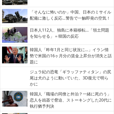
「そんなに怖いのか」中国、日本のミサイル
配備に激しく反応…警告で一触即発の空気！
日本人112人、独島に本籍移転…「領土問題
を知らせる」＝韓国の反応
韓国人「昨年1月と同じ状況に…」イラン情
勢で米国の16ヶ月分の賃金上昇分が消失と話
題に
ジュラ紀の恐竜「ギラッファティタン」の尻
尾は犬のように動いていた、3D復元で明ら
かに
韓国人「職場の同僚と外泊？一緒に死のう」
恋人を凶器で脅迫、ストーキングした20代に
執行猶予判決