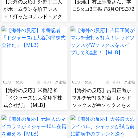
【海外の反応】外野手二人
【悲報】村上宗隆さん、本
がホームランを珍アシス
日5タコ3三振で8月OPS.372
ト！打ったロナルド・アク
ーニャJrも困惑！【MLB】
03/31 19:36
ボールパーク速報
03/31 19:36
ボールパーク速報
【海外の反応】米番記者
【海外の反応】吉田正尚が
「ドジャースは大谷翔平株
マルチ安打＆打点！レッド
式会社だ」【MLB】
ソックスがWソックスをス
イープして8連勝！【MLB】