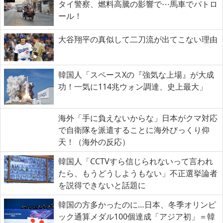
タイ警察、燃料高騰の影響で⋯馬車でパトロ
ール！
大谷翔平の真似して二刀流が出てこない理由
韓国人「スペースXの『強気な上場』が大成
功！一気に114兆ウォン調達、史上最大」
海外「手に負えないからな」日本がクマ対応
で自衛隊を派遣することに海外びっくり仰
天！（海外の反応）
韓国人「CCTVすら信じられないって言われ
たら、もうどうしようもない」不正選挙論者
を説得できないと話題に
韓国の方多かったのに…日本、冬季オリンピ
ック通算メダル100個達成「アジア初」＝韓