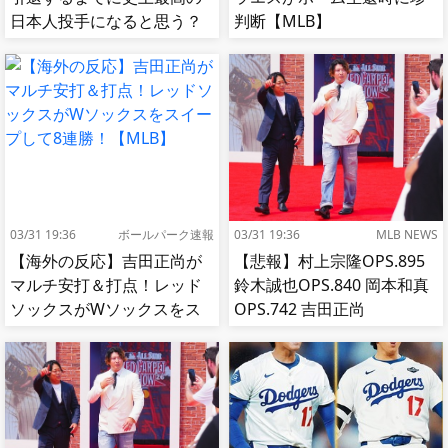
日本人投手になると思う？
判断【MLB】
【MLB】
03/31 19:36
ボールパーク速報
03/31 19:36
MLB NEWS
【海外の反応】吉田正尚が
【悲報】村上宗隆OPS.895
マルチ安打＆打点！レッド
鈴木誠也OPS.840 岡本和真
ソックスがWソックスをス
OPS.742 吉田正尚
イープして8連勝！【MLB】
OPS.740←これ