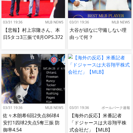
03/31 19:36
MLB NEWS
03/31 19:36
MLB NEWS
【悲報】村上宗隆さん、本
大谷が頑なに守備しない理
日5タコ3三振で8月OPS.372
由って何？
03/31 19:36
MLB NEWS
03/31 19:36
ボールパーク速報
佐々木朗希6回2失点86球4
【海外の反応】米番記者
安打1四球2失点5奪三振 防
「ドジャースは大谷翔平株
御率4.54
式会社だ」【MLB】