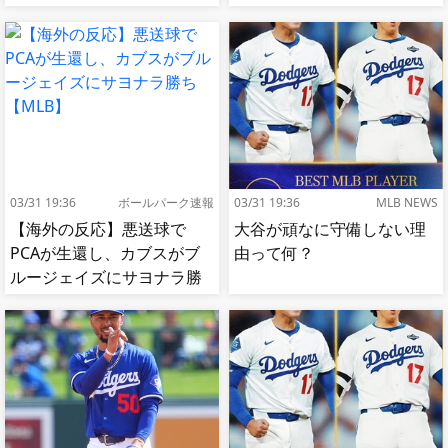
03/31 19:36
ボールパーク速報
03/31 19:36
MLB NEWS
【海外の反応】悪送球で
大谷が頑なに守備しない理
PCAが生還し、カブスがブ
由って何？
ルージェイズにサヨナラ勝
ち【MLB】