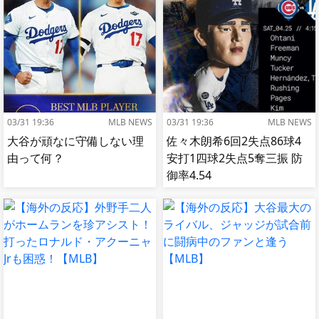
03/31 19:36
MLB NEWS
03/31 19:36
MLB NEWS
大谷が頑なに守備しない理
佐々木朗希6回2失点86球4
由って何？
安打1四球2失点5奪三振 防
御率4.54